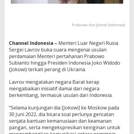
k
o
w
i
Prabowo dan Jokowi (Istimewa)
Channel Indonesia –
Menteri Luar Negeri Rusia
Sergei Lavrov buka suara mengenai usulan
perdamaian Menteri pertahanan Prabowo
Subianto hingga Presiden Indonesia Joko Widodo
(Jokowi) terkait perang di Ukraina.
Lavrov mengatakan negara Barat kerap
mengabaikan inisiatif damai dari negara
berkembang, termasuk usulan dari Indonesia.
“Selama kunjungan dia [Jokowi] ke Moskow pada
30 Juni 2022, dia bicara soal perlunya gencatan
senjata bantuan kemanusiaan dan keamanan
pangan, serta mengekspresikan keinginan untuk
mengembangkan komunikasi antara pemimpin