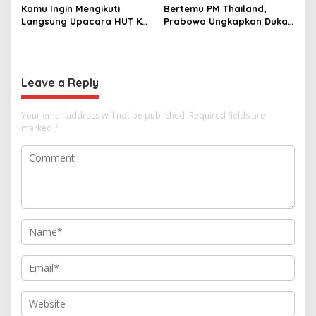
Kamu Ingin Mengikuti
Bertemu PM Thailand,
Langsung Upacara HUT Ke-
Prabowo Ungkapkan Duka
81 Kemerdekaan RI di
Cita kepada Putri dan
Istana? Ini Link
Selamat Ulang Tahun ke
Pendaftaran Resminya di
Raja Thailand
Sini
Leave a Reply
Your email address will not be published.
Required fields are
marked
*