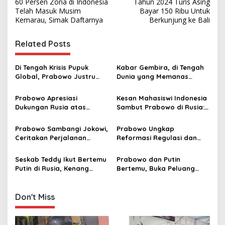
60 Persen Zona di Indonesia
Tahun 2024 Turis Asing
o
Telah Masuk Musim
Bayar 150 Ribu Untuk
s
Kemarau, Simak Daftarnya
Berkunjung ke Bali
t
Related Posts
n
a
Di Tengah Krisis Pupuk
Kabar Gembira, di Tengah
v
Global, Prabowo Justru
Dunia yang Memanas
Pangkas Harga 20% untuk
Indonesia Akan Dapat
i
Petani
Pasokan Minyak dari Rusia
Prabowo Apresiasi
Kesan Mahasiswi Indonesia
g
Dukungan Rusia atas
Sambut Prabowo di Rusia:
Masuknya Indonesia ke
Presiden Sosok Hangat dan
a
BRICS, Buka Banyak
Inspiratif
Prabowo Sambangi Jokowi,
Prabowo Ungkap
t
Peluang Kerja Sama
Ceritakan Perjalanan
Reformasi Regulasi dan
i
Negosiasi Sampai
Antikorupsi Berhasil Picu
Tuntaskan CEPA
Lonjakan Produksi Pangan
Seskab Teddy Ikut Bertemu
Prabowo dan Putin
o
Putin di Rusia, Kenang
Bertemu, Buka Peluang
n
Kembali Momen Dampingi
Kerja Sama di Sektor
Prabowo Saat Menjabat
Pertanian Sampai Luar
Menteri Pertahanan dan
Angkasa
Don't Miss
Presiden Terpilih