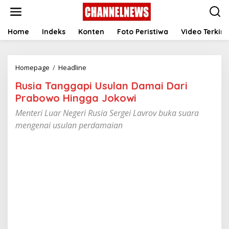
S
k
i
p
Home
Indeks
Konten
Foto Peristiwa
Video Terkini
t
o
c
Homepage
/
Headline
R
o
u
n
Rusia Tanggapi Usulan Damai Dari
s
t
i
e
Prabowo Hingga Jokowi
a
n
Menteri Luar Negeri Rusia Sergei Lavrov buka suara
T
t
a
mengenai usulan perdamaian
n
g
g
a
p
i
U
s
u
l
a