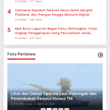
In Konten
277 Views
4
Indonesia Sepakat Perkuat Kerja Sama dengan
Thailand, dari Pangan hingga Ekonomi Digital
In Konten
266 Views
5
Akal Bulus Laporan Begal Palsu Terbongkar, Polisi
Ungkap Penggelapan Uang Perusahaan untuk
Crypto
In Konten
241 Views
Foto Peristiwa
Lihat dari Dekat Operasi Laut Gabungan dan
L
Penembakan Senjata Khusus TNI
M
R
In Foto Peristiwa
|
April 26, 2026
In 