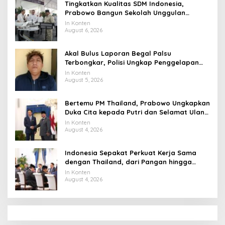
Tingkatkan Kualitas SDM Indonesia,
Prabowo Bangun Sekolah Unggulan
hingga Undang Universitas Terbaik Dunia
In Konten
August 6, 2026
Akal Bulus Laporan Begal Palsu
Terbongkar, Polisi Ungkap Penggelapan
Uang Perusahaan untuk Crypto
In Konten
August 5, 2026
Bertemu PM Thailand, Prabowo Ungkapkan
Duka Cita kepada Putri dan Selamat Ulang
Tahun ke Raja Thailand
In Konten
August 4, 2026
Indonesia Sepakat Perkuat Kerja Sama
dengan Thailand, dari Pangan hingga
Ekonomi Digital
In Konten
August 4, 2026