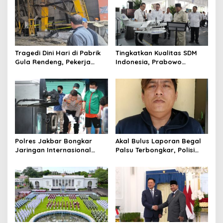
Tragedi Dini Hari di Pabrik
Tingkatkan Kualitas SDM
Gula Rendeng, Pekerja
Indonesia, Prabowo
Tewas Tertimpa Alat
Bangun Sekolah Unggulan
Pengangkat Tebu
hingga Undang Universitas
Terbaik Dunia
Polres Jakbar Bongkar
Akal Bulus Laporan Begal
Jaringan Internasional
Palsu Terbongkar, Polisi
Pemasok Bahan Baku
Ungkap Penggelapan Uang
Narkoba, 7 Tersangka
Perusahaan untuk Crypto
Diringkus dan Barang Bukti
1,1 Ton Rp119 Miliar
Dimusnahkan