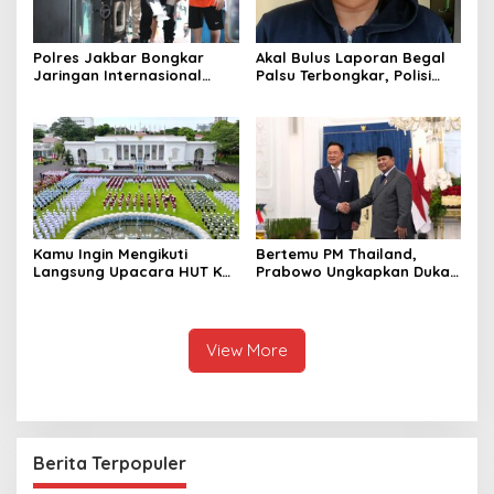
Polres Jakbar Bongkar
Akal Bulus Laporan Begal
Jaringan Internasional
Palsu Terbongkar, Polisi
Pemasok Bahan Baku
Ungkap Penggelapan Uang
Narkoba, 7 Tersangka
Perusahaan untuk Crypto
Diringkus dan Barang Bukti
1,1 Ton Rp119 Miliar
Dimusnahkan
Kamu Ingin Mengikuti
Bertemu PM Thailand,
Langsung Upacara HUT Ke-
Prabowo Ungkapkan Duka
81 Kemerdekaan RI di
Cita kepada Putri dan
Istana? Ini Link
Selamat Ulang Tahun ke
Pendaftaran Resminya di
Raja Thailand
Sini
View More
Berita Terpopuler