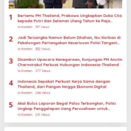
1
Bertemu PM Thailand, Prabowo Ungkapkan Duka Cita
kepada Putri dan Selamat Ulang Tahun ke Raja
Thailand
In Konten
317 Views
2
Jadi Tersangka Namun Belum Ditahan, Ibu Korban di
Pekalongan Pertanyakan Keseriusan Polisi Tangani
Kasus Rudapksa Sampai Anaknya Hamil
In Konten
302 Views
3
Disambut Upacara Kenegaraan, Kunjungan PM Anutin
Charnvirakul Perkuat Hubungan Indonesia-Thailand
In Konten
277 Views
4
Indonesia Sepakat Perkuat Kerja Sama dengan
Thailand, dari Pangan hingga Ekonomi Digital
In Konten
266 Views
5
Akal Bulus Laporan Begal Palsu Terbongkar, Polisi
Ungkap Penggelapan Uang Perusahaan untuk
Crypto
In Konten
241 Views