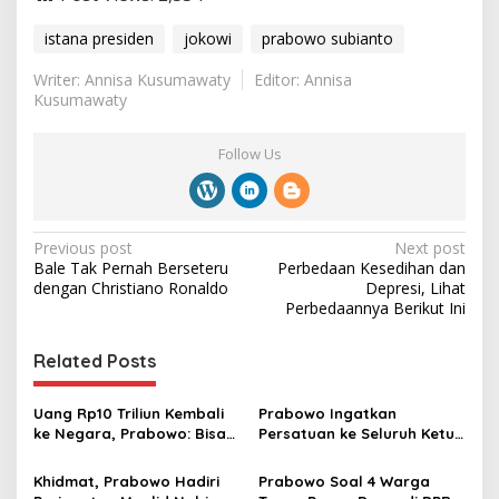
istana presiden
jokowi
prabowo subianto
Writer: Annisa Kusumawaty
Editor: Annisa
Kusumawaty
Follow Us
P
Previous post
Next post
Bale Tak Pernah Berseteru
Perbedaan Kesedihan dan
o
dengan Christiano Ronaldo
Depresi, Lihat
s
Perbedaannya Berikut Ini
t
Related Posts
n
a
Uang Rp10 Triliun Kembali
Prabowo Ingatkan
v
ke Negara, Prabowo: Bisa
Persatuan ke Seluruh Ketua
Renovasi 5.000 Puskesmas
DPRD: Partai Politik Boleh
i
Beda, Tapi Semua Harus
Khidmat, Prabowo Hadiri
Prabowo Soal 4 Warga
Cinta Tanah Air