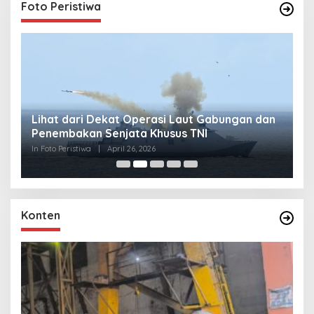
Foto Peristiwa
Lihat dari Dekat Operasi Laut Gabungan dan
L
Penembakan Senjata Khusus TNI
M
R
In Foto Peristiwa
|
April 26, 2026
In 
Konten