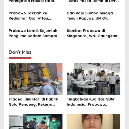
g
Peringatan Maulid Nabi
Tewas Pasca Demo di DPRD
Muhammad SAW di Istiqlal
Makassar: Tindakan
a
Perusuh!
Prabowo Takziah ke
Dari Kopi Sumba hingga
t
Kediaman Ojol Affan,
Tenun Kapuas, UMKM
i
Tegaskan Komitmen
Daerah Bangga Didukung
Tegakkan Keadilan
Prabowo
Prabowo Lantik Sejumlah
Sambut Prabowo di
o
Panglima Kodam Sampai
Singapura, WNI Gaungkan
n
Komandan Brigade:
Semangat Kemerdekaan RI
Pemimpin Harus Beri
ke-80
Contoh!
Don't Miss
Tragedi Dini Hari di Pabrik
Tingkatkan Kualitas SDM
Gula Rendeng, Pekerja
Indonesia, Prabowo
Tewas Tertimpa Alat
Bangun Sekolah Unggulan
Pengangkat Tebu
hingga Undang Universitas
Terbaik Dunia