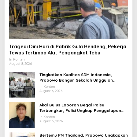
Tragedi Dini Hari di Pabrik Gula Rendeng, Pekerja
Tewas Tertimpa Alat Pengangkat Tebu
In Konten
August 8, 2026
Tingkatkan Kualitas SDM Indonesia,
Prabowo Bangun Sekolah Unggulan
hingga Undang Universitas Terbaik Dunia
In Konten
August 6, 2026
Akal Bulus Laporan Begal Palsu
Terbongkar, Polisi Ungkap Penggelapan
Uang Perusahaan untuk Crypto
In Konten
August 5, 2026
Bertemu PM Thailand, Prabowo Ungkapkan