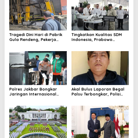
Tragedi Dini Hari di Pabrik
Tingkatkan Kualitas SDM
Gula Rendeng, Pekerja
Indonesia, Prabowo
Tewas Tertimpa Alat
Bangun Sekolah Unggulan
Pengangkat Tebu
hingga Undang Universitas
Terbaik Dunia
Polres Jakbar Bongkar
Akal Bulus Laporan Begal
Jaringan Internasional
Palsu Terbongkar, Polisi
Pemasok Bahan Baku
Ungkap Penggelapan Uang
Narkoba, 7 Tersangka
Perusahaan untuk Crypto
Diringkus dan Barang Bukti
1,1 Ton Rp119 Miliar
Dimusnahkan