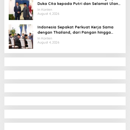
Duka Cita kepada Putri dan Selamat Ulang
Tahun ke Raja Thailand
In Konten
August 4, 2026
Indonesia Sepakat Perkuat Kerja Sama
dengan Thailand, dari Pangan hingga
Ekonomi Digital
In Konten
August 4, 2026