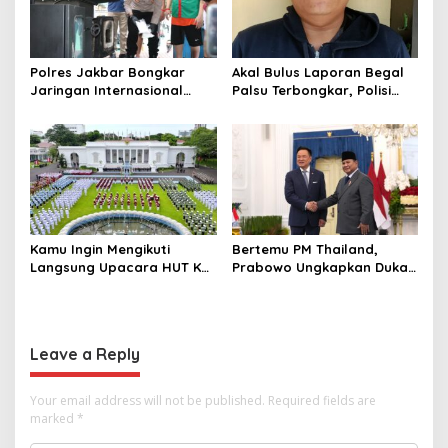
Polres Jakbar Bongkar
Akal Bulus Laporan Begal
Jaringan Internasional
Palsu Terbongkar, Polisi
Pemasok Bahan Baku
Ungkap Penggelapan Uang
Narkoba, 7 Tersangka
Perusahaan untuk Crypto
Diringkus dan Barang Bukti
1,1 Ton Rp119 Miliar
Dimusnahkan
Kamu Ingin Mengikuti
Bertemu PM Thailand,
Langsung Upacara HUT Ke-
Prabowo Ungkapkan Duka
81 Kemerdekaan RI di
Cita kepada Putri dan
Istana? Ini Link
Selamat Ulang Tahun ke
Pendaftaran Resminya di
Raja Thailand
Sini
Leave a Reply
Your email address will not be published.
Required fields are
marked
*