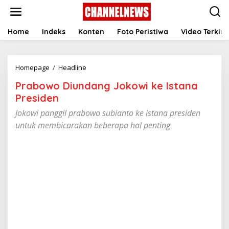
S
k
i
p
Home
Indeks
Konten
Foto Peristiwa
Video Terkini
t
o
c
Homepage
/
Headline
P
o
r
n
Prabowo Diundang Jokowi ke Istana
a
t
b
e
Presiden
o
n
Jokowi panggil prabowo subianto ke istana presiden
w
t
o
untuk membicarakan beberapa hal penting
D
i
u
n
d
a
n
g
J
o
k