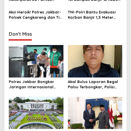
i
dan Sumatera
Banjir di Jakarta via Udara
Jeruk, Bagikan Sembako
o
dan Layanan Kesehatan
Aksi Heroik! Polres Jakbar-
TNI-Polri Bantu Evakuasi
n
Polsek Cengkareng dan Tim
Korban Banjir 1,5 Meter
Gabungan Evakuasi Warga
yang Mau Cuci Darah
Lansia Sakit Stroke di
Tengah Banjir
Don't Miss
Polres Jakbar Bongkar
Akal Bulus Laporan Begal
Jaringan Internasional
Palsu Terbongkar, Polisi
Pemasok Bahan Baku
Ungkap Penggelapan Uang
Narkoba, 7 Tersangka
Perusahaan untuk Crypto
Diringkus dan Barang Bukti
1,1 Ton Rp119 Miliar
Dimusnahkan