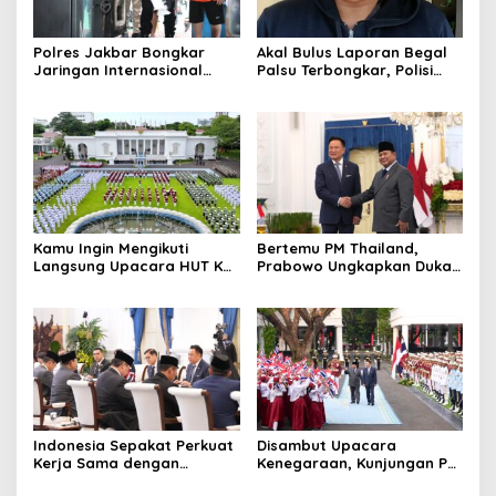
Polres Jakbar Bongkar
Akal Bulus Laporan Begal
Jaringan Internasional
Palsu Terbongkar, Polisi
Pemasok Bahan Baku
Ungkap Penggelapan Uang
Narkoba, 7 Tersangka
Perusahaan untuk Crypto
Diringkus dan Barang Bukti
1,1 Ton Rp119 Miliar
Dimusnahkan
Kamu Ingin Mengikuti
Bertemu PM Thailand,
Langsung Upacara HUT Ke-
Prabowo Ungkapkan Duka
81 Kemerdekaan RI di
Cita kepada Putri dan
Istana? Ini Link
Selamat Ulang Tahun ke
Pendaftaran Resminya di
Raja Thailand
Sini
Indonesia Sepakat Perkuat
Disambut Upacara
Kerja Sama dengan
Kenegaraan, Kunjungan PM
Thailand, dari Pangan
Anutin Charnvirakul Perkuat