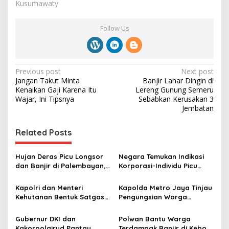
Kusumawaty
Follow Us
P
Previous post
Next post
Jangan Takut Minta
Banjir Lahar Dingin di
o
Kenaikan Gaji Karena Itu
Lereng Gunung Semeru
s
Wajar, Ini Tipsnya
Sebabkan Kerusakan 3
Jembatan
t
n
Related Posts
a
v
Hujan Deras Picu Longsor
Negara Temukan Indikasi
dan Banjir di Palembayan,
Korporasi-Individu Picu
i
Polri Sigap Evakuasi Warga
Banjir di Sumatera
g
Kapolri dan Menteri
Kapolda Metro Jaya Tinjau
Kehutanan Bentuk Satgas
Pengungsian Warga
a
Gabungan Telusuri Temuan
Terdampak Banjir di
t
Kayu yang diduga
Pancoran
Gubernur DKI dan
Polwan Bantu Warga
akibatkan Bencana di Aceh
Kakorpolairud Pantau
Terdampak Banjir di Kebon