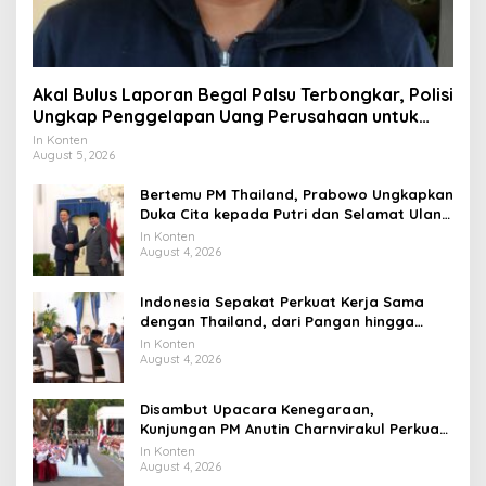
Akal Bulus Laporan Begal Palsu Terbongkar, Polisi
Ungkap Penggelapan Uang Perusahaan untuk
Crypto
In Konten
August 5, 2026
Bertemu PM Thailand, Prabowo Ungkapkan
Duka Cita kepada Putri dan Selamat Ulang
Tahun ke Raja Thailand
In Konten
August 4, 2026
Indonesia Sepakat Perkuat Kerja Sama
dengan Thailand, dari Pangan hingga
Ekonomi Digital
In Konten
August 4, 2026
Disambut Upacara Kenegaraan,
Kunjungan PM Anutin Charnvirakul Perkuat
Hubungan Indonesia-Thailand
In Konten
August 4, 2026