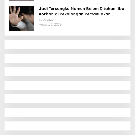
Jadi Tersangka Namun Belum Ditahan, Ibu
Korban di Pekalongan Pertanyakan
Keseriusan Polisi Tangani Kasus Rudapksa
In Konten
Sampai Anaknya Hamil
August 2, 2026