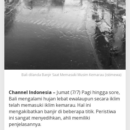
r
P
e
n
y
e
b
a
b
n
y
a
Bali dilanda Banjir Saat Memasuki Musim Kemarau (istimewa)
Channel Indonesia –
Jumat (7/7) Pagi hingga sore,
Bali mengalami hujan lebat ewalaupun secara iklim
telah memasuki iklim kemarau. Hal ini
mengakibatkan banjir di beberapa titik. Peristiwa
ini sangat menyedihkan, ahli memiliki
penjelasannya.