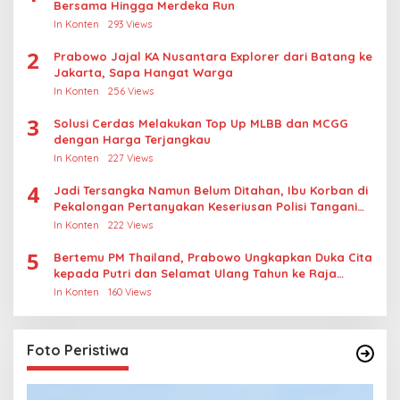
Bersama Hingga Merdeka Run
In Konten
293 Views
2
Prabowo Jajal KA Nusantara Explorer dari Batang ke
Jakarta, Sapa Hangat Warga
In Konten
256 Views
3
Solusi Cerdas Melakukan Top Up MLBB dan MCGG
dengan Harga Terjangkau
In Konten
227 Views
4
Jadi Tersangka Namun Belum Ditahan, Ibu Korban di
Pekalongan Pertanyakan Keseriusan Polisi Tangani
Kasus Rudapksa Sampai Anaknya Hamil
In Konten
222 Views
5
Bertemu PM Thailand, Prabowo Ungkapkan Duka Cita
kepada Putri dan Selamat Ulang Tahun ke Raja
Thailand
In Konten
160 Views
Foto Peristiwa