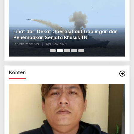
Lihat dari Dekat Operasi Laut Gabungan dan
L
Penembakan Senjata Khusus TNI
M
R
In Foto Peristiwa
|
April 26, 2026
In 
Konten