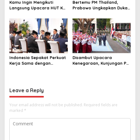
Kamu Ingin Mengikuti
Bertemu PM Thailand,
Langsung Upacara HUT Ke-
Prabowo Ungkapkan Duka
81 Kemerdekaan RI di
Cita kepada Putri dan
Istana? Ini Link
Selamat Ulang Tahun ke
Pendaftaran Resminya di
Raja Thailand
Sini
Indonesia Sepakat Perkuat
Disambut Upacara
Kerja Sama dengan
Kenegaraan, Kunjungan PM
Thailand, dari Pangan
Anutin Charnvirakul Perkuat
hingga Ekonomi Digital
Hubungan Indonesia-
Thailand
Leave a Reply
Your email address will not be published.
Required fields are
marked
*