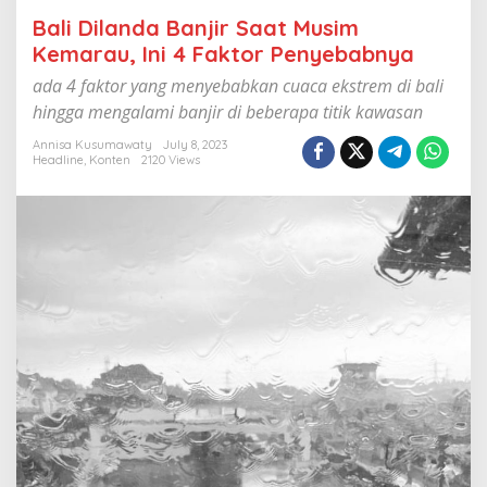
a
Bali Dilanda Banjir Saat Musim
a
t
Kemarau, Ini 4 Faktor Penyebabnya
M
ada 4 faktor yang menyebabkan cuaca ekstrem di bali
u
s
hingga mengalami banjir di beberapa titik kawasan
i
m
Annisa Kusumawaty
July 8, 2023
Headline
,
Konten
2120 Views
K
e
m
a
r
a
u
,
I
n
i
4
F
a
k
t
o