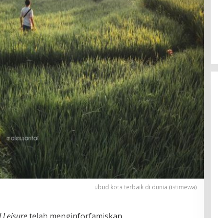
ubud kota terbaik di dunia (istimewa)
d Leisure
telah menginforfamiskan