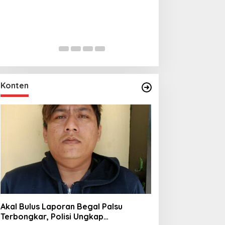
Lihat dari Dekat
Miraj Nabi Muh
Santunan Anak Y
In Foto Peristiwa
|
Janu
Rt001/Rw012 Pa
Konten
Akal Bulus Laporan Begal Palsu
Terbongkar, Polisi Ungkap