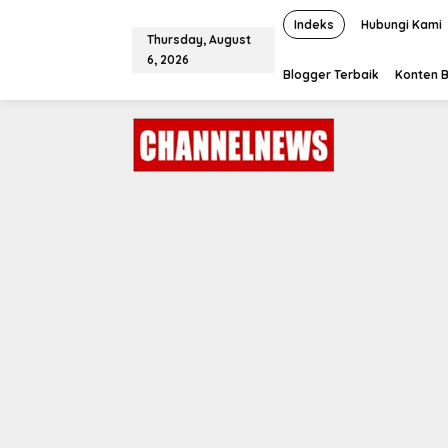
S
k
Indeks
Hubungi Kami
Thursday, August
i
6, 2026
p
Blogger Terbaik
Konten B
t
o
c
o
n
t
e
n
t