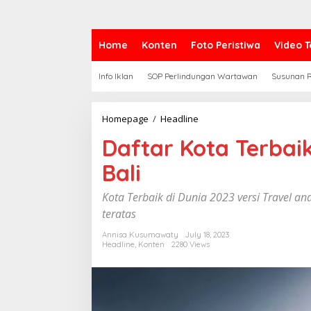
Home
Konten
Foto Peristiwa
Video T
Info Iklan
SOP Perlindungan Wartawan
Susunan R
Homepage
/
Headline
D
a
Daftar Kota Terbai
f
t
Bali
a
r
K
Kota Terbaik di Dunia 2023 versi Travel and
o
teratas
t
a
Annisa Kusumawaty
July 18, 2023
T
Headline
,
Konten
2280 Views
e
r
b
a
i