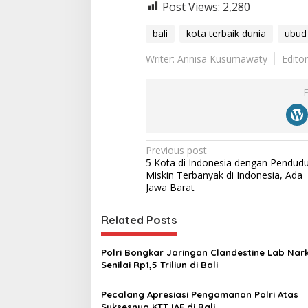
Post Views:
2,280
bali
kota terbaik dunia
ubud
Writer: Annisa Kusumawaty
Edito
P
Previous post
5 Kota di Indonesia dengan Pendud
o
Miskin Terbanyak di Indonesia, Ada
s
Jawa Barat
t
Related Posts
n
a
Polri Bongkar Jaringan Clandestine Lab Na
v
Senilai Rp1,5 Triliun di Bali
i
Pecalang Apresiasi Pengamanan Polri Atas
g
Suksesnya KTT IAF di Bali