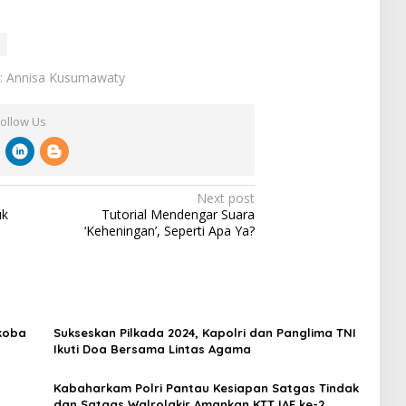
r: Annisa Kusumawaty
Follow Us
Next post
uk
Tutorial Mendengar Suara
‘Keheningan’, Seperti Apa Ya?
rkoba
Sukseskan Pilkada 2024, Kapolri dan Panglima TNI
Ikuti Doa Bersama Lintas Agama
Kabaharkam Polri Pantau Kesiapan Satgas Tindak
dan Satgas Walrolakir Amankan KTT IAF ke-2