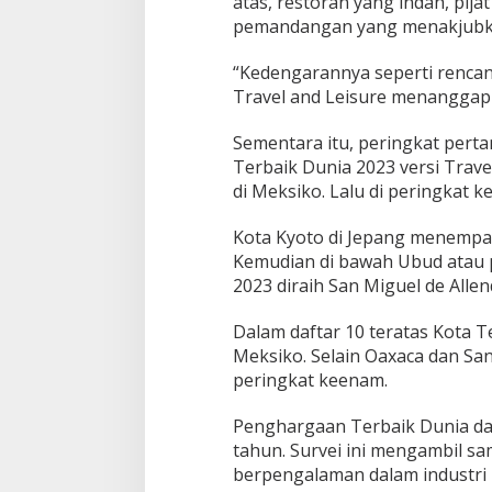
atas, restoran yang indah, pij
pemandangan yang menakjubkan
“Kedengarannya seperti renca
Travel and Leisure menanggapi
Sementara itu, peringkat perta
Terbaik Dunia 2023 versi Trave
di Meksiko. Lalu di peringkat k
Kota Kyoto di Jepang menempati
Kemudian di bawah Ubud atau p
2023 diraih San Miguel de Allen
Dalam daftar 10 teratas Kota Te
Meksiko. Selain Oaxaca dan San 
peringkat keenam.
Penghargaan Terbaik Dunia dari 
tahun. Survei ini mengambil s
berpengalaman dalam industri p