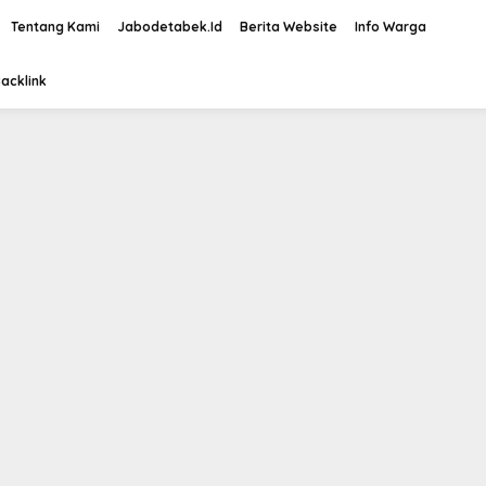
Tentang Kami
Jabodetabek.Id
Berita Website
Info Warga
acklink