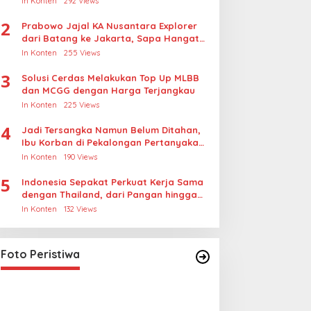
In Konten
292 Views
2
Prabowo Jajal KA Nusantara Explorer
dari Batang ke Jakarta, Sapa Hangat
Warga
In Konten
255 Views
3
Solusi Cerdas Melakukan Top Up MLBB
dan MCGG dengan Harga Terjangkau
In Konten
225 Views
4
Jadi Tersangka Namun Belum Ditahan,
Ibu Korban di Pekalongan Pertanyakan
Keseriusan Polisi Tangani Kasus
In Konten
190 Views
Rudapksa Sampai Anaknya Hamil
5
Indonesia Sepakat Perkuat Kerja Sama
dengan Thailand, dari Pangan hingga
Ekonomi Digital
In Konten
132 Views
Lihat dari Dekat Operasi Laut
Gabungan dan Penembakan
Senjata Khusus TNI
In Foto Peristiwa
|
April 26, 2026
Foto Peristiwa