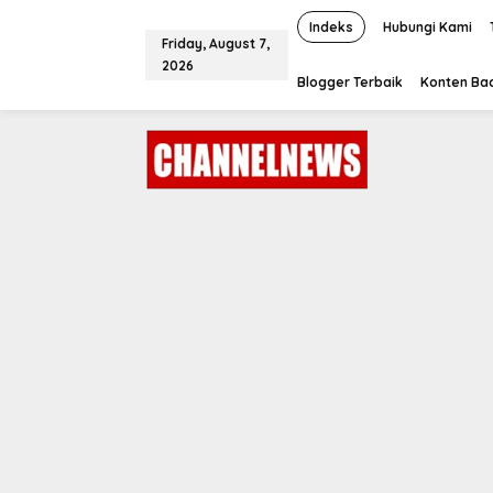
S
k
Indeks
Hubungi Kami
Friday, August 7,
i
2026
p
Blogger Terbaik
Konten Bac
t
o
c
o
n
t
e
n
t