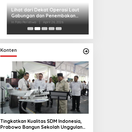
Lihat dari Dekat
Miraj Nabi Muh
Santunan Anak Y
In Foto Peristiwa
|
Janu
Rt001/Rw012 Pa
Konten
Tingkatkan Kualitas SDM Indonesia,
Prabowo Bangun Sekolah Unggulan