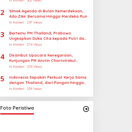
In Konten
302 Views
Rudapksa Sampai Anaknya Hamil
2
Simak Agenda di Bulan Kemerdekaan,
Ada Zikir Bersama Hingga Merdeka Run
In Konten
297 Views
3
Bertemu PM Thailand, Prabowo
Ungkapkan Duka Cita kepada Putri dan
Selamat Ulang Tahun ke Raja Thailand
In Konten
274 Views
4
Disambut Upacara Kenegaraan,
Kunjungan PM Anutin Charnvirakul
Perkuat Hubungan Indonesia-Thailand
In Konten
253 Views
5
Indonesia Sepakat Perkuat Kerja Sama
dengan Thailand, dari Pangan hingga
Ekonomi Digital
In Konten
239 Views
Lihat dari Dekat Operasi Laut
Gabungan dan Penembakan
Senjata Khusus TNI
In Foto Peristiwa
|
April 26, 2026
Foto Peristiwa