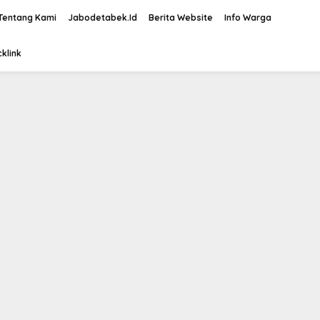
Tentang Kami
Jabodetabek.Id
Berita Website
Info Warga
klink