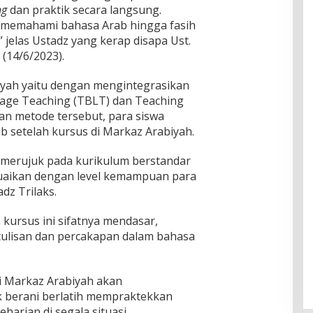
ng
dan praktik secara langsung.
t memahami bahasa Arab hingga fasih
” jelas Ustadz yang kerap disapa Ust.
(14/6/2023).
iyah yaitu dengan mengintegrasikan
age Teaching (TBLT) dan Teaching
an metode tersebut, para siswa
b setelah kursus di Markaz Arabiyah.
h merujuk pada kurikulum berstandar
suaikan dengan level kemampuan para
dz Trilaks.
kursus ini sifatnya mendasar,
 tulisan dan percakapan dalam bahasa
di Markaz Arabiyah akan
 berani berlatih mempraktekkan
harian di segala situasi.