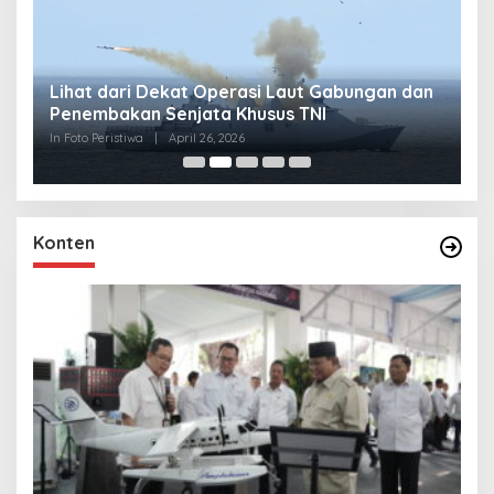
Lihat dari Dekat Operasi Laut Gabungan dan
L
Penembakan Senjata Khusus TNI
M
R
In Foto Peristiwa
|
April 26, 2026
In 
Konten