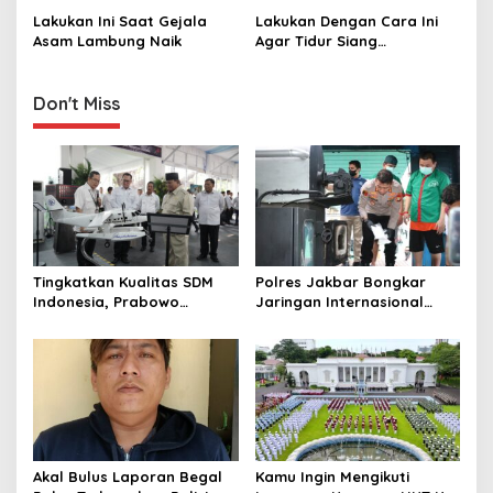
a
Lakukan Ini Saat Gejala
Lakukan Dengan Cara Ini
v
Asam Lambung Naik
Agar Tidur Siang
Berdampak Baik Bagi
i
Tubuh
g
Don't Miss
a
t
i
o
n
Tingkatkan Kualitas SDM
Polres Jakbar Bongkar
Indonesia, Prabowo
Jaringan Internasional
Bangun Sekolah Unggulan
Pemasok Bahan Baku
hingga Undang Universitas
Narkoba, 7 Tersangka
Terbaik Dunia
Diringkus dan Barang Bukti
1,1 Ton Rp119 Miliar
Dimusnahkan
Akal Bulus Laporan Begal
Kamu Ingin Mengikuti