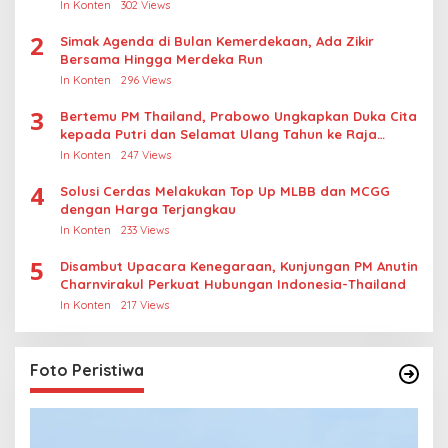
Kasus Rudapksa Sampai Anaknya Hamil
In Konten
302 Views
2
Simak Agenda di Bulan Kemerdekaan, Ada Zikir
Bersama Hingga Merdeka Run
In Konten
296 Views
3
Bertemu PM Thailand, Prabowo Ungkapkan Duka Cita
kepada Putri dan Selamat Ulang Tahun ke Raja
Thailand
In Konten
247 Views
4
Solusi Cerdas Melakukan Top Up MLBB dan MCGG
dengan Harga Terjangkau
In Konten
233 Views
5
Disambut Upacara Kenegaraan, Kunjungan PM Anutin
Charnvirakul Perkuat Hubungan Indonesia-Thailand
In Konten
217 Views
Foto Peristiwa