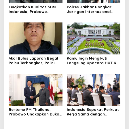
Tingkatkan Kualitas SDM
Polres Jakbar Bongkar
Indonesia, Prabowo
Jaringan Internasional
Bangun Sekolah Unggulan
Pemasok Bahan Baku
hingga Undang Universitas
Narkoba, 7 Tersangka
Terbaik Dunia
Diringkus dan Barang Bukti
1,1 Ton Rp119 Miliar
Dimusnahkan
Akal Bulus Laporan Begal
Kamu Ingin Mengikuti
Palsu Terbongkar, Polisi
Langsung Upacara HUT Ke-
Ungkap Penggelapan Uang
81 Kemerdekaan RI di
Perusahaan untuk Crypto
Istana? Ini Link
Pendaftaran Resminya di
Sini
Bertemu PM Thailand,
Indonesia Sepakat Perkuat
Prabowo Ungkapkan Duka
Kerja Sama dengan
Cita kepada Putri dan
Thailand, dari Pangan
Selamat Ulang Tahun ke
hingga Ekonomi Digital
Raja Thailand