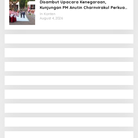
Disambut Upacara Kenegaraan,
Kunjungan PM Anutin Charnvirakul Perkuat
Hubungan Indonesia-Thailand
In Konten
August 4, 2026