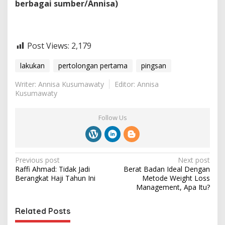
berbagai sumber/Annisa)
Post Views:
2,179
lakukan
pertolongan pertama
pingsan
Writer: Annisa Kusumawaty
Editor: Annisa
Kusumawaty
Follow Us
P
Previous post
Next post
Raffi Ahmad: Tidak Jadi
Berat Badan Ideal Dengan
o
Berangkat Haji Tahun Ini
Metode Weight Loss
s
Management, Apa Itu?
t
Related Posts
n