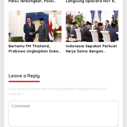
Palsu Terbongkar, Polisi
Langsung Upacara HUT Ke-
Ungkap Penggelapan Uang
81 Kemerdekaan RI di
Perusahaan untuk Crypto
Istana? Ini Link
Pendaftaran Resminya di
Sini
Bertemu PM Thailand,
Indonesia Sepakat Perkuat
Prabowo Ungkapkan Duka
Kerja Sama dengan
Cita kepada Putri dan
Thailand, dari Pangan
Selamat Ulang Tahun ke
hingga Ekonomi Digital
Raja Thailand
Leave a Reply
Your email address will not be published.
Required fields are
marked
*