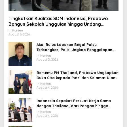
Tingkatkan Kualitas SDM Indonesia, Prabowo
Bangun Sekolah Unggulan hingga Undang
Universitas Terbaik Dunia
In Konten
August 6, 2026
Akal Bulus Laporan Begal Palsu
Terbongkar, Polisi Ungkap Penggelapan
Uang Perusahaan untuk Crypto
In Konten
August 5, 2026
Bertemu PM Thailand, Prabowo Ungkapkan
Duka Cita kepada Putri dan Selamat Ulang
Tahun ke Raja Thailand
In Konten
August 4, 2026
Indonesia Sepakat Perkuat Kerja Sama
dengan Thailand, dari Pangan hingga
Ekonomi Digital
In Konten
August 4, 2026