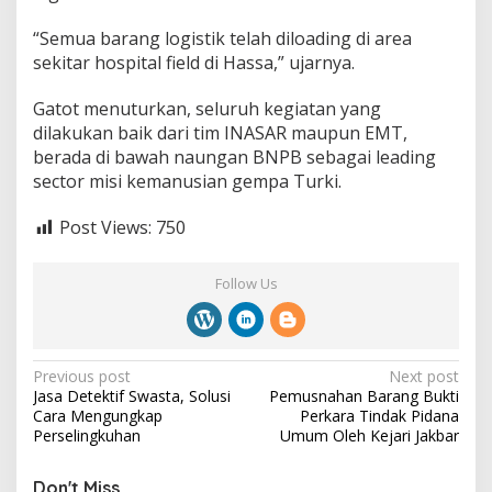
“Semua barang logistik telah diloading di area
sekitar hospital field di Hassa,” ujarnya.
Gatot menuturkan, seluruh kegiatan yang
dilakukan baik dari tim INASAR maupun EMT,
berada di bawah naungan BNPB sebagai leading
sector misi kemanusian gempa Turki.
Post Views:
750
Follow Us
P
Previous post
Next post
Jasa Detektif Swasta, Solusi
Pemusnahan Barang Bukti
o
Cara Mengungkap
Perkara Tindak Pidana
s
Perselingkuhan
Umum Oleh Kejari Jakbar
t
Don't Miss