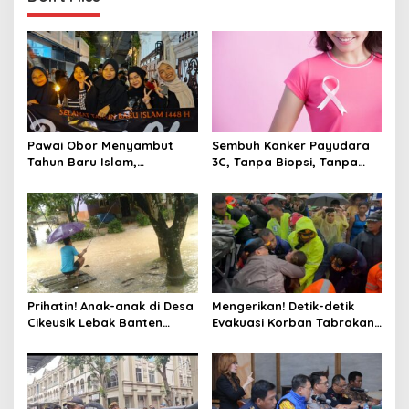
n
a
v
i
g
a
Pawai Obor Menyambut
Sembuh Kanker Payudara
t
Tahun Baru Islam,
3C, Tanpa Biopsi, Tanpa
Bangkitkan Nilai Persatuan
Kemo, Kok Bisa ?
i
di Palmerah Jakbar
o
n
Prihatin! Anak-anak di Desa
Mengerikan! Detik-detik
Cikeusik Lebak Banten
Evakuasi Korban Tabrakan
Bermain Air di Jalan Rusak
Beruntun Tol Cipularang
Tergenang Banjir