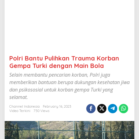
T
r
a
u
m
a
K
o
r
b
Polri Bantu Pulihkan Trauma Korban
a
n
Gempa Turki dengan Main Bola
G
Selain membantu pencarian korban, Polri juga
e
m
memberikan bantuan berupa dukungan kesehatan jiwa
p
dan psikososial untuk korban gempa Turki yang
a
selamat.
T
u
Channel Indonesia
February 16, 2023
r
Video Terkini
750 Views
k
i
d
e
n