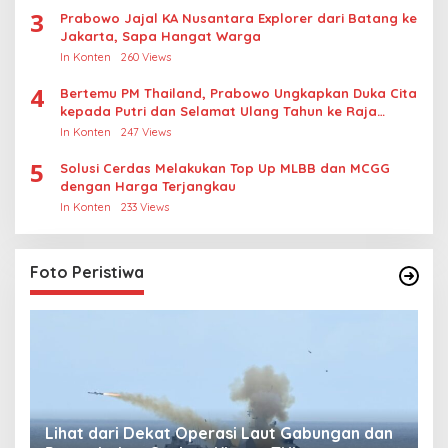
3
Prabowo Jajal KA Nusantara Explorer dari Batang ke
Jakarta, Sapa Hangat Warga
In Konten
260 Views
4
Bertemu PM Thailand, Prabowo Ungkapkan Duka Cita
kepada Putri dan Selamat Ulang Tahun ke Raja
Thailand
In Konten
247 Views
5
Solusi Cerdas Melakukan Top Up MLBB dan MCGG
dengan Harga Terjangkau
In Konten
233 Views
Foto Peristiwa
Lihat dari Dekat Operasi Laut Gabungan dan
L