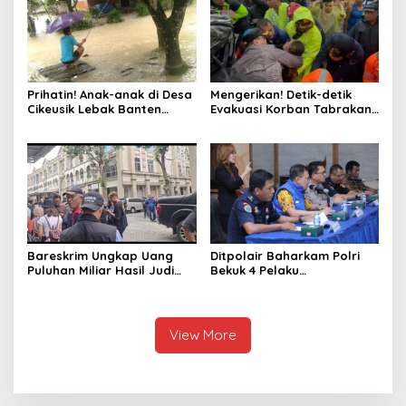
Prihatin! Anak-anak di Desa
Mengerikan! Detik-detik
Cikeusik Lebak Banten
Evakuasi Korban Tabrakan
Bermain Air di Jalan Rusak
Beruntun Tol Cipularang
Tergenang Banjir
Bareskrim Ungkap Uang
Ditpolair Baharkam Polri
Puluhan Miliar Hasil Judi
Bekuk 4 Pelaku
Online
Penyelundupan 134 Ribu
Baby Lobster, Negara
Dirugikan Rp32,8 Miliar
View More