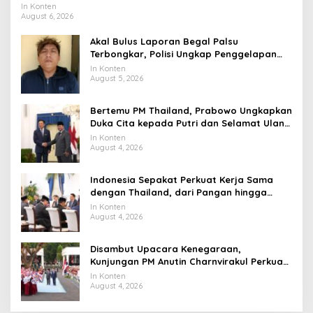
Universitas Terbaik Dunia
In Konten
August 6, 2026
Akal Bulus Laporan Begal Palsu
Terbongkar, Polisi Ungkap Penggelapan
Uang Perusahaan untuk Crypto
In Konten
August 5, 2026
Bertemu PM Thailand, Prabowo Ungkapkan
Duka Cita kepada Putri dan Selamat Ulang
Tahun ke Raja Thailand
In Konten
August 4, 2026
Indonesia Sepakat Perkuat Kerja Sama
dengan Thailand, dari Pangan hingga
Ekonomi Digital
In Konten
August 4, 2026
Disambut Upacara Kenegaraan,
Kunjungan PM Anutin Charnvirakul Perkuat
Hubungan Indonesia-Thailand
In Konten
August 4, 2026