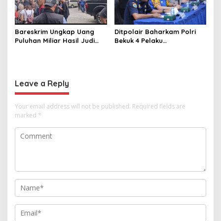
Bareskrim Ungkap Uang
Ditpolair Baharkam Polri
Puluhan Miliar Hasil Judi
Bekuk 4 Pelaku
Online
Penyelundupan 134 Ribu
Baby Lobster, Negara
Dirugikan Rp32,8 Miliar
Leave a Reply
Your email address will not be published.
Required fields are
marked
*