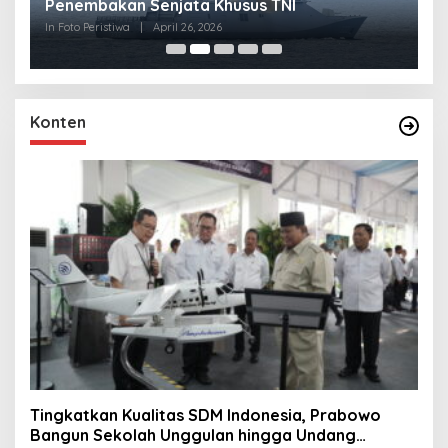
Penembakan Senjata Khusus TNI
M
R
In Foto Peristiwa
|
April 26, 2026
In 
Konten
Tingkatkan Kualitas SDM Indonesia, Prabowo
Bangun Sekolah Unggulan hingga Undang