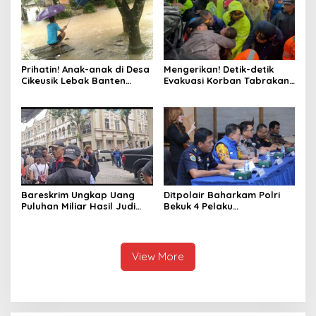
Prihatin! Anak-anak di Desa
Mengerikan! Detik-detik
Cikeusik Lebak Banten
Evakuasi Korban Tabrakan
Bermain Air di Jalan Rusak
Beruntun Tol Cipularang
Tergenang Banjir
Bareskrim Ungkap Uang
Ditpolair Baharkam Polri
Puluhan Miliar Hasil Judi
Bekuk 4 Pelaku
Online
Penyelundupan 134 Ribu
Baby Lobster, Negara
Dirugikan Rp32,8 Miliar
View More