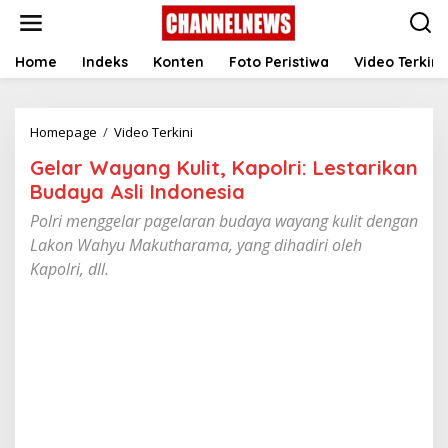
S
k
i
p
Home
Indeks
Konten
Foto Peristiwa
Video Terkini
t
o
c
Homepage
/
Video Terkini
G
o
e
n
Gelar Wayang Kulit, Kapolri: Lestarikan
l
t
a
e
Budaya Asli Indonesia
r
n
Polri menggelar pagelaran budaya wayang kulit dengan
W
t
a
Lakon Wahyu Makutharama, yang dihadiri oleh
y
Kapolri, dll.
a
n
g
K
u
l
i
t
,
K