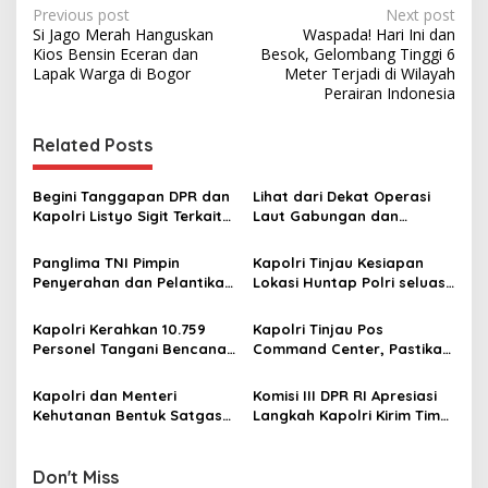
P
Previous post
Next post
Si Jago Merah Hanguskan
Waspada! Hari Ini dan
o
Kios Bensin Eceran dan
Besok, Gelombang Tinggi 6
s
Lapak Warga di Bogor
Meter Terjadi di Wilayah
Perairan Indonesia
t
n
Related Posts
a
v
Begini Tanggapan DPR dan
Lihat dari Dekat Operasi
Kapolri Listyo Sigit Terkait
Laut Gabungan dan
i
Penggrebekan Judi Sky
Penembakan Senjata
g
Timezone di Jakbar
Khusus TNI
Panglima TNI Pimpin
Kapolri Tinjau Kesiapan
Penyerahan dan Pelantikan
Lokasi Huntap Polri seluas
a
Jabatan di Lingkungan TNI
6,5 Ha di Aceh Tamiang
t
Kapolri Kerahkan 10.759
Kapolri Tinjau Pos
i
Personel Tangani Bencana
Command Center, Pastikan
di Sumatera
Arus Mudik Berjalan Aman
o
dan Nyaman
Kapolri dan Menteri
Komisi III DPR RI Apresiasi
n
Kehutanan Bentuk Satgas
Langkah Kapolri Kirim Tim
Gabungan Telusuri Temuan
Psikologi Polri untuk
Kayu yang diduga
Pulihkan Trauma Korban
akibatkan Bencana di Aceh
Banjir Aceh
Don't Miss