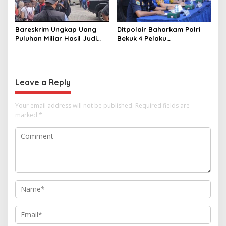
Bareskrim Ungkap Uang
Ditpolair Baharkam Polri
Puluhan Miliar Hasil Judi
Bekuk 4 Pelaku
Online
Penyelundupan 134 Ribu
Baby Lobster, Negara
Dirugikan Rp32,8 Miliar
Leave a Reply
Your email address will not be published.
Required fields are
marked
*