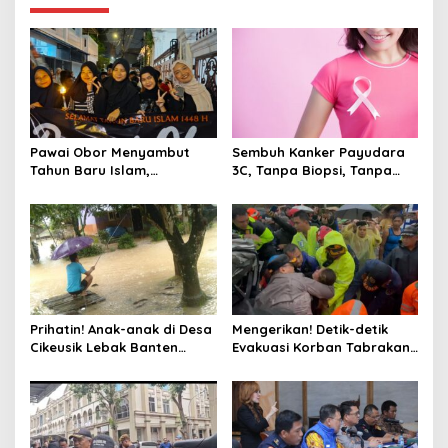
dan Sumatera
Pawai Obor Menyambut
Sembuh Kanker Payudara
Tahun Baru Islam,
3C, Tanpa Biopsi, Tanpa
Bangkitkan Nilai Persatuan
Kemo, Kok Bisa ?
di Palmerah Jakbar
Prihatin! Anak-anak di Desa
Mengerikan! Detik-detik
Cikeusik Lebak Banten
Evakuasi Korban Tabrakan
Bermain Air di Jalan Rusak
Beruntun Tol Cipularang
Tergenang Banjir