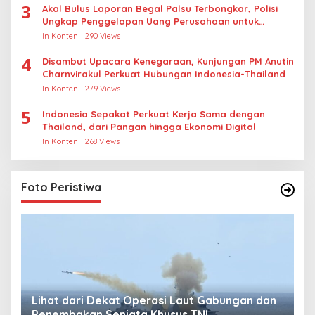
3
Akal Bulus Laporan Begal Palsu Terbongkar, Polisi
Ungkap Penggelapan Uang Perusahaan untuk
Crypto
In Konten
290 Views
4
Disambut Upacara Kenegaraan, Kunjungan PM Anutin
Charnvirakul Perkuat Hubungan Indonesia-Thailand
In Konten
279 Views
5
Indonesia Sepakat Perkuat Kerja Sama dengan
Thailand, dari Pangan hingga Ekonomi Digital
In Konten
268 Views
Foto Peristiwa
Lihat dari Dekat Operasi Laut Gabungan dan
L
Penembakan Senjata Khusus TNI
M