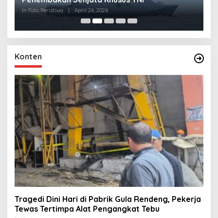
R
In Foto Peristiwa
|
April 26, 2026
In 
Konten
Tragedi Dini Hari di Pabrik Gula Rendeng, Pekerja
Tewas Tertimpa Alat Pengangkat Tebu