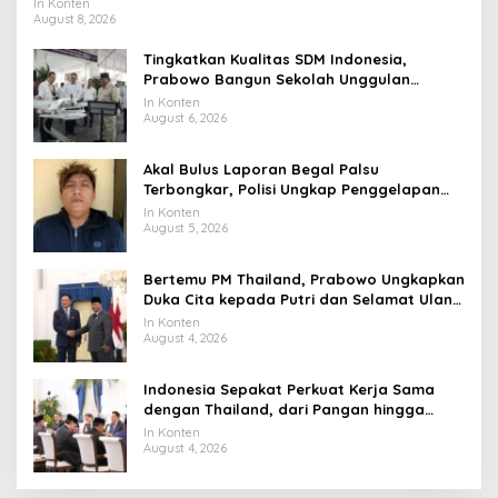
In Konten
August 8, 2026
Tingkatkan Kualitas SDM Indonesia,
Prabowo Bangun Sekolah Unggulan
hingga Undang Universitas Terbaik Dunia
In Konten
August 6, 2026
Akal Bulus Laporan Begal Palsu
Terbongkar, Polisi Ungkap Penggelapan
Uang Perusahaan untuk Crypto
In Konten
August 5, 2026
Bertemu PM Thailand, Prabowo Ungkapkan
Duka Cita kepada Putri dan Selamat Ulang
Tahun ke Raja Thailand
In Konten
August 4, 2026
Indonesia Sepakat Perkuat Kerja Sama
dengan Thailand, dari Pangan hingga
Ekonomi Digital
In Konten
August 4, 2026