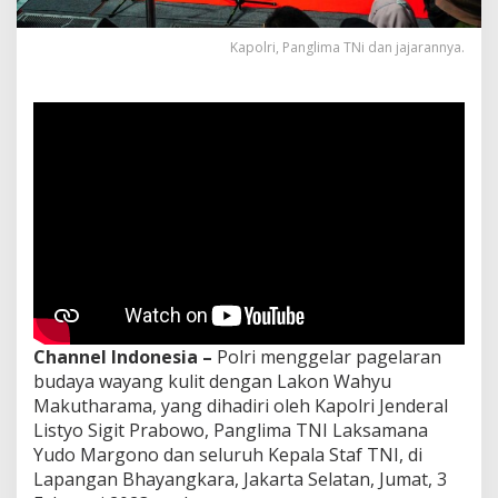
l
i
Kapolri, Panglima TNi dan jajarannya.
I
n
d
o
n
e
s
i
a
Channel Indonesia –
Polri menggelar pagelaran
budaya wayang kulit dengan Lakon Wahyu
Makutharama, yang dihadiri oleh Kapolri Jenderal
Listyo Sigit Prabowo, Panglima TNI Laksamana
Yudo Margono dan seluruh Kepala Staf TNI, di
Lapangan Bhayangkara, Jakarta Selatan, Jumat, 3