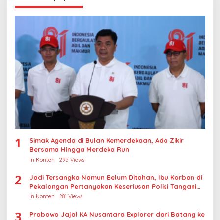
1
Simak Agenda di Bulan Kemerdekaan, Ada Zikir
Bersama Hingga Merdeka Run
In Konten
295 Views
2
Jadi Tersangka Namun Belum Ditahan, Ibu Korban di
Pekalongan Pertanyakan Keseriusan Polisi Tangani
Kasus Rudapksa Sampai Anaknya Hamil
In Konten
281 Views
3
Prabowo Jajal KA Nusantara Explorer dari Batang ke