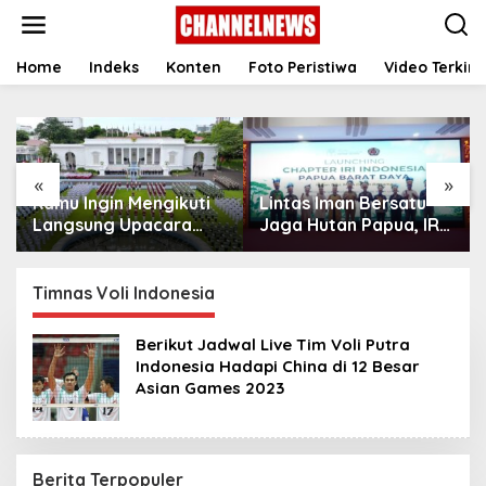
S
k
i
p
Home
Indeks
Konten
Foto Peristiwa
Video Terkini
t
o
c
o
n
«
»
t
Kamu Ingin Mengikuti
Lintas Iman Bersatu
e
n
Langsung Upacara
Jaga Hutan Papua, IRI
t
HUT Ke-81
Indonesia Resmikan
Kemerdekaan RI di
Chapter Papua Barat
Istana? Ini Link
Daya
Timnas Voli Indonesia
Pendaftaran Resminya
di Sini
Berikut Jadwal Live Tim Voli Putra
Indonesia Hadapi China di 12 Besar
Asian Games 2023
Berita Terpopuler