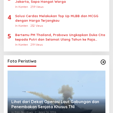
Jakarta, Sapa Hangat Warga
In Konten
259 Views
4
Solusi Cerdas Melakukan Top Up MLBB dan MCGG
dengan Harga Terjangkau
In Konten
232 Views
5
Bertemu PM Thailand, Prabowo Ungkapkan Duka Cita
kepada Putri dan Selamat Ulang Tahun ke Raja
Thailand
In Konten
219 Views
Foto Peristiwa
Lihat dari Dekat Operasi Laut Gabungan dan
L
Penembakan Senjata Khusus TNI
M
R
In Foto Peristiwa
|
April 26, 2026
In 