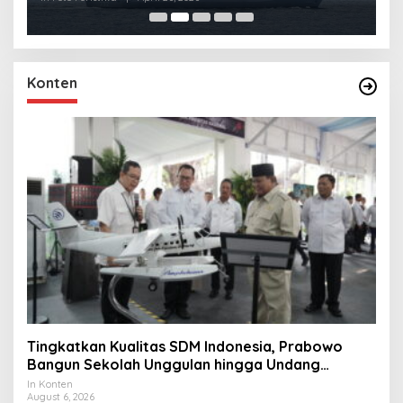
Konten
Tingkatkan Kualitas SDM Indonesia, Prabowo
Bangun Sekolah Unggulan hingga Undang
Universitas Terbaik Dunia
In Konten
August 6, 2026