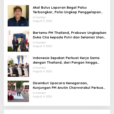
Akal Bulus Laporan Begal Palsu
Terbongkar, Polisi Ungkap Penggelapan
Uang Perusahaan untuk Crypto
In Konten
August 5, 2026
Bertemu PM Thailand, Prabowo Ungkapkan
Duka Cita kepada Putri dan Selamat Ulang
Tahun ke Raja Thailand
In Konten
August 4, 2026
Indonesia Sepakat Perkuat Kerja Sama
dengan Thailand, dari Pangan hingga
Ekonomi Digital
In Konten
August 4, 2026
Disambut Upacara Kenegaraan,
Kunjungan PM Anutin Charnvirakul Perkuat
Hubungan Indonesia-Thailand
In Konten
August 4, 2026