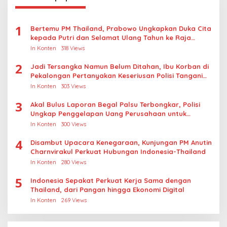
1
Bertemu PM Thailand, Prabowo Ungkapkan Duka Cita
kepada Putri dan Selamat Ulang Tahun ke Raja
Thailand
In Konten
318 Views
2
Jadi Tersangka Namun Belum Ditahan, Ibu Korban di
Pekalongan Pertanyakan Keseriusan Polisi Tangani
Kasus Rudapksa Sampai Anaknya Hamil
In Konten
303 Views
3
Akal Bulus Laporan Begal Palsu Terbongkar, Polisi
Ungkap Penggelapan Uang Perusahaan untuk
Crypto
In Konten
300 Views
4
Disambut Upacara Kenegaraan, Kunjungan PM Anutin
Charnvirakul Perkuat Hubungan Indonesia-Thailand
In Konten
280 Views
5
Indonesia Sepakat Perkuat Kerja Sama dengan
Thailand, dari Pangan hingga Ekonomi Digital
In Konten
269 Views