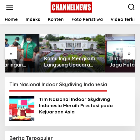
S
k
i
p
Home
Indeks
Konten
Foto Peristiwa
Video Terkini
t
o
c
o
n
«
»
t
Kamu Ingin Mengikuti
Lintas Iman Bersatu
e
n
Langsung Upacara
Jaga Hutan Papua, IRI
t
HUT Ke-81
Indonesia Resmikan
Kemerdekaan RI di
Chapter Papua Barat
Istana? Ini Link
Daya
Tim Nasional Indoor Skydiving Indonesia
Pendaftaran Resminya
di Sini
Tim Nasional Indoor Skydiving
Indonesia Meraih Prestasi pada
Kejuaraan Asia
Berita Terpopuler