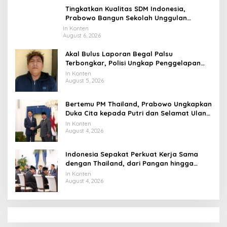
Tingkatkan Kualitas SDM Indonesia,
Prabowo Bangun Sekolah Unggulan
hingga Undang Universitas Terbaik Dunia
In Konten
August 6, 2026
Akal Bulus Laporan Begal Palsu
Terbongkar, Polisi Ungkap Penggelapan
Uang Perusahaan untuk Crypto
In Konten
August 5, 2026
Bertemu PM Thailand, Prabowo Ungkapkan
Duka Cita kepada Putri dan Selamat Ulang
Tahun ke Raja Thailand
In Konten
August 4, 2026
Indonesia Sepakat Perkuat Kerja Sama
dengan Thailand, dari Pangan hingga
Ekonomi Digital
In Konten
August 4, 2026