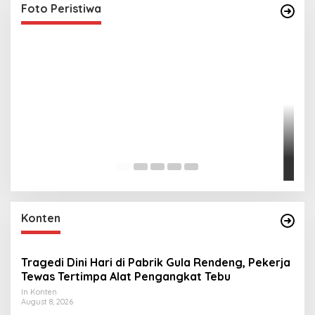
Foto Peristiwa
Lihat dari Dekat Operasi Laut Gabungan dan
Penembakan Senjata Khusus TNI
In Foto Peristiwa
|
April 26, 2026
Konten
Tragedi Dini Hari di Pabrik Gula Rendeng, Pekerja
Tewas Tertimpa Alat Pengangkat Tebu
In Konten
August 8, 2026