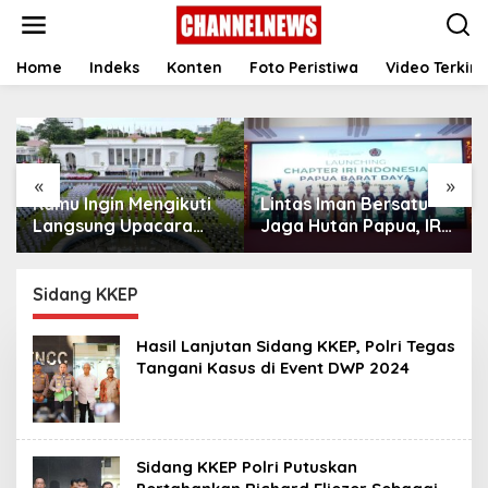
S
k
i
p
Home
Indeks
Konten
Foto Peristiwa
Video Terkini
t
o
c
o
n
«
»
t
Kamu Ingin Mengikuti
Lintas Iman Bersatu
e
n
Langsung Upacara
Jaga Hutan Papua, IRI
t
HUT Ke-81
Indonesia Resmikan
Kemerdekaan RI di
Chapter Papua Barat
Istana? Ini Link
Daya
Sidang KKEP
Pendaftaran Resminya
di Sini
Hasil Lanjutan Sidang KKEP, Polri Tegas
Tangani Kasus di Event DWP 2024
Sidang KKEP Polri Putuskan