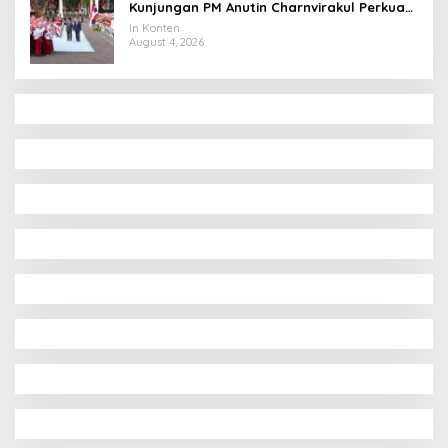
Kunjungan PM Anutin Charnvirakul Perkuat
Hubungan Indonesia-Thailand
In Konten
August 4, 2026