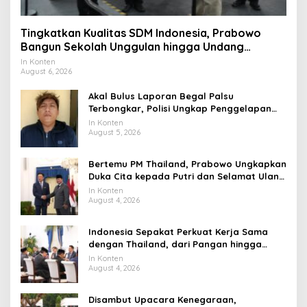
Tingkatkan Kualitas SDM Indonesia, Prabowo
Bangun Sekolah Unggulan hingga Undang
Universitas Terbaik Dunia
In Konten
August 6, 2026
Akal Bulus Laporan Begal Palsu
Terbongkar, Polisi Ungkap Penggelapan
Uang Perusahaan untuk Crypto
In Konten
August 5, 2026
Bertemu PM Thailand, Prabowo Ungkapkan
Duka Cita kepada Putri dan Selamat Ulang
Tahun ke Raja Thailand
In Konten
August 4, 2026
Indonesia Sepakat Perkuat Kerja Sama
dengan Thailand, dari Pangan hingga
Ekonomi Digital
In Konten
August 4, 2026
Disambut Upacara Kenegaraan,