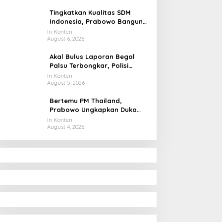
Tingkatkan Kualitas SDM
Indonesia, Prabowo Bangun
Sekolah Unggulan hingga
In Konten
August 6, 2026
Undang Universitas Terbaik
Dunia
Akal Bulus Laporan Begal
Palsu Terbongkar, Polisi
Ungkap Penggelapan Uang
In Konten
August 5, 2026
Perusahaan untuk Crypto
Bertemu PM Thailand,
Prabowo Ungkapkan Duka
Cita kepada Putri dan
In Konten
August 4, 2026
Selamat Ulang Tahun ke Raja
Thailand