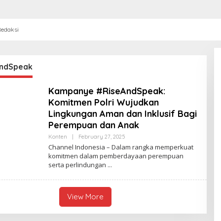
edaksi
ndSpeak
Kampanye #RiseAndSpeak:
Komitmen Polri Wujudkan
Lingkungan Aman dan Inklusif Bagi
Perempuan dan Anak
Konten
|
February 27, 2025
B
Y
Channel Indonesia – Dalam rangka memperkuat
C
komitmen dalam pemberdayaan perempuan
H
serta perlindungan
A
N
N
E
L
View More
I
N
D
O