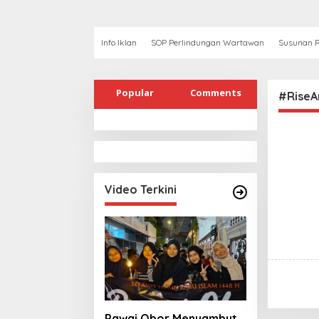
Info Iklan
SOP Perlindungan Wartawan
Susunan R
Popular
Comments
#RiseA
Video Terkini
Pawai Obor Menyambut