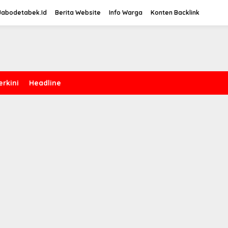
Jabodetabek.Id
Berita Website
Info Warga
Konten Backlink
erkini
Headline