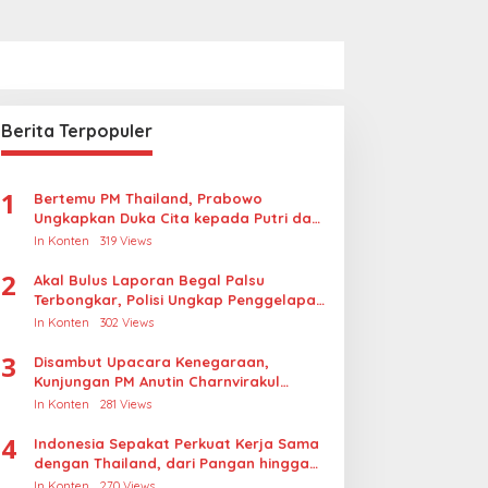
Berita Terpopuler
1
Bertemu PM Thailand, Prabowo
Ungkapkan Duka Cita kepada Putri dan
Selamat Ulang Tahun ke Raja Thailand
In Konten
319 Views
2
Akal Bulus Laporan Begal Palsu
Terbongkar, Polisi Ungkap Penggelapan
Uang Perusahaan untuk Crypto
In Konten
302 Views
3
Disambut Upacara Kenegaraan,
Kunjungan PM Anutin Charnvirakul
Perkuat Hubungan Indonesia-Thailand
In Konten
281 Views
4
Indonesia Sepakat Perkuat Kerja Sama
dengan Thailand, dari Pangan hingga
Ekonomi Digital
In Konten
270 Views