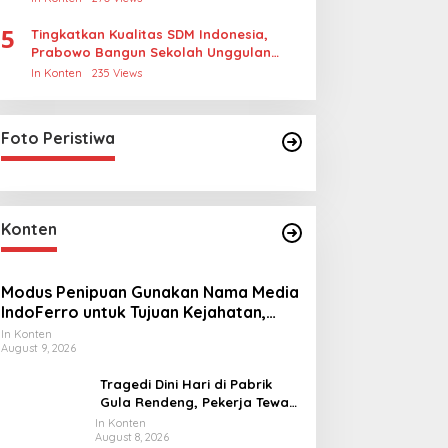
5
Tingkatkan Kualitas SDM Indonesia,
Prabowo Bangun Sekolah Unggulan
hingga Undang Universitas Terbaik
In Konten
235 Views
Dunia
Foto Peristiwa
Konten
Modus Penipuan Gunakan Nama Media
IndoFerro untuk Tujuan Kejahatan,
Waspadalah!
In Konten
August 9, 2026
Tragedi Dini Hari di Pabrik
Gula Rendeng, Pekerja Tewas
Tertimpa Alat Pengangkat
In Konten
August 8, 2026
Tebu