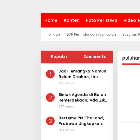
Home
Konten
Foto Peristiwa
Video T
Info Iklan
SOP Perlindungan Wartawan
Susunan R
Popular
Comments
puluhan
Jadi Tersangka Namun
1
Belum Ditahan, Ibu
Korban di Pekalongan
302 Views
Pertanyakan
Keseriusan Polisi
Simak Agenda di Bulan
2
Tangani Kasus
Kemerdekaan, Ada Zikir
Rudapksa Sampai
Bersama Hingga
297 Views
Anaknya Hamil
Merdeka Run
Bertemu PM Thailand,
3
Prabowo Ungkapkan
Duka Cita kepada Putri
280 Views
dan Selamat Ulang