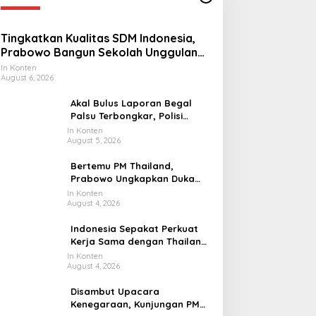
Tingkatkan Kualitas SDM Indonesia,
Prabowo Bangun Sekolah Unggulan
hingga Undang Universitas Terbaik
In Konten
August 6, 2026
Dunia
Akal Bulus Laporan Begal
Palsu Terbongkar, Polisi
Ungkap Penggelapan Uang
In Konten
August 5, 2026
Perusahaan untuk Crypto
Bertemu PM Thailand,
Prabowo Ungkapkan Duka
Cita kepada Putri dan
In Konten
August 4, 2026
Selamat Ulang Tahun ke Raja
Thailand
Indonesia Sepakat Perkuat
Kerja Sama dengan Thailand,
dari Pangan hingga Ekonomi
In Konten
August 4, 2026
Digital
Disambut Upacara
Kenegaraan, Kunjungan PM