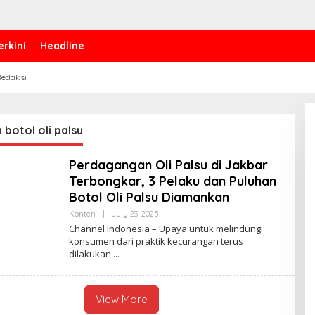
erkini
Headline
edaksi
 botol oli palsu
Perdagangan Oli Palsu di Jakbar
Terbongkar, 3 Pelaku dan Puluhan
Botol Oli Palsu Diamankan
Konten
|
July 23, 2025
B
Y
Channel Indonesia – Upaya untuk melindungi
C
konsumen dari praktik kecurangan terus
H
dilakukan
A
N
N
E
L
View More
I
N