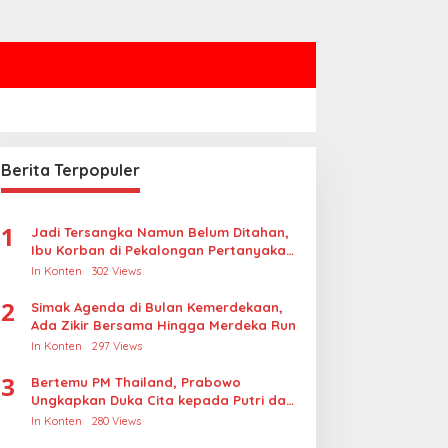
Berita Terpopuler
1
Jadi Tersangka Namun Belum Ditahan,
Ibu Korban di Pekalongan Pertanyakan
Keseriusan Polisi Tangani Kasus
In Konten
302 Views
Rudapksa Sampai Anaknya Hamil
2
Simak Agenda di Bulan Kemerdekaan,
Ada Zikir Bersama Hingga Merdeka Run
In Konten
297 Views
3
Bertemu PM Thailand, Prabowo
Ungkapkan Duka Cita kepada Putri dan
Selamat Ulang Tahun ke Raja Thailand
In Konten
280 Views