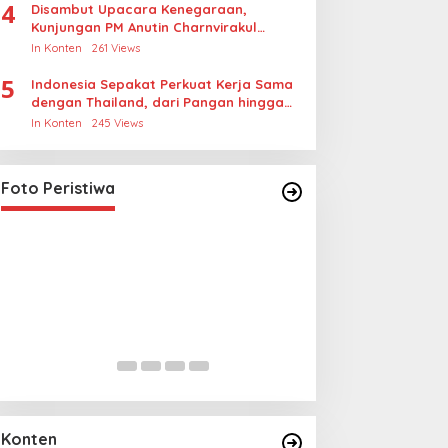
4
Disambut Upacara Kenegaraan,
Kunjungan PM Anutin Charnvirakul
Perkuat Hubungan Indonesia-Thailand
In Konten
261 Views
5
Indonesia Sepakat Perkuat Kerja Sama
dengan Thailand, dari Pangan hingga
Ekonomi Digital
In Konten
245 Views
Foto Peristiwa
Lihat dari Dekat Operasi Laut
Lihat dari Dekat
Gabungan dan Penembakan
Miraj Nabi Muh
Senjata Khusus TNI
Santunan Anak Y
In Foto Peristiwa
|
April 26, 2026
In Foto Peristiwa
|
Janu
Rt001/Rw012 Pa
Konten