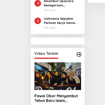
Tahun ke Raja Thailand
Disambut Upacara
4
Kenegaraan,
Kunjungan PM Anutin
261 Views
Charnvirakul Perkuat
Hubungan Indonesia-
Indonesia Sepakat
5
Thailand
Perkuat Kerja Sama
dengan Thailand, dari
245 Views
Pangan hingga
Ekonomi Digital
Video Terkini
Pawai Obor Menyambut
Tahun Baru Islam,