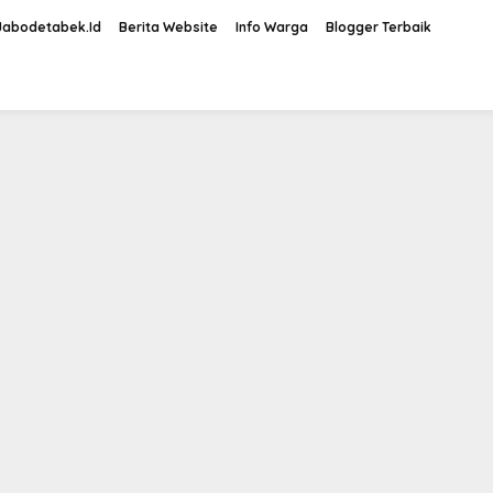
Jabodetabek.Id
Berita Website
Info Warga
Blogger Terbaik