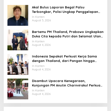
Akal Bulus Laporan Begal Palsu
Terbongkar, Polisi Ungkap Penggelapan
Uang Perusahaan untuk Crypto
In Konten
August 5, 2026
Bertemu PM Thailand, Prabowo Ungkapkan
Duka Cita kepada Putri dan Selamat Ulang
Tahun ke Raja Thailand
In Konten
August 4, 2026
Indonesia Sepakat Perkuat Kerja Sama
dengan Thailand, dari Pangan hingga
Ekonomi Digital
In Konten
August 4, 2026
Disambut Upacara Kenegaraan,
Kunjungan PM Anutin Charnvirakul Perkuat
Hubungan Indonesia-Thailand
In Konten
August 4, 2026