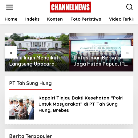
S
k
i
p
Home
Indeks
Konten
Foto Peristiwa
Video Terkini
t
o
c
o
n
«
»
t
Kamu Ingin Mengikuti
Lintas Iman Bersatu
e
n
Langsung Upacara
Jaga Hutan Papua, IRI
t
HUT Ke-81
Indonesia Resmikan
Kemerdekaan RI di
Chapter Papua Barat
Istana? Ini Link
Daya
PT Tah Sung Hung
Pendaftaran Resminya
di Sini
Kapolri Tinjau Bakti Kesehatan “Polri
Untuk Masyarakat” di PT Tah Sung
Hung, Brebes
Berita Terpopuler