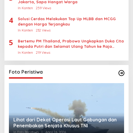
Jakarta, Sapa Hangat Warga
In Konten
259 Views
4
Solusi Cerdas Melakukan Top Up MLBB dan MCGG
dengan Harga Terjangkau
In Konten
232 Views
5
Bertemu PM Thailand, Prabowo Ungkapkan Duka Cita
kepada Putri dan Selamat Ulang Tahun ke Raja
Thailand
In Konten
219 Views
Foto Peristiwa
Lihat dari Dekat Operasi Laut Gabungan dan
L
Penembakan Senjata Khusus TNI
M
R
In Foto Peristiwa
|
April 26, 2026
In 