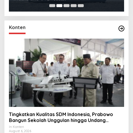
Konten
Tingkatkan Kualitas SDM Indonesia, Prabowo
Bangun Sekolah Unggulan hingga Undang
Universitas Terbaik Dunia
In Konten
August 6, 2026