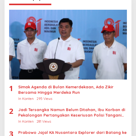
1
Simak Agenda di Bulan Kemerdekaan, Ada Zikir
Bersama Hingga Merdeka Run
In Konten
295 Views
2
Jadi Tersangka Namun Belum Ditahan, Ibu Korban di
Pekalongan Pertanyakan Keseriusan Polisi Tangani
Kasus Rudapksa Sampai Anaknya Hamil
In Konten
281 Views
3
Prabowo Jajal KA Nusantara Explorer dari Batang ke