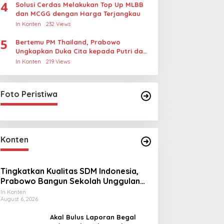
4
Solusi Cerdas Melakukan Top Up MLBB
dan MCGG dengan Harga Terjangkau
In Konten
232 Views
5
Bertemu PM Thailand, Prabowo
Ungkapkan Duka Cita kepada Putri dan
Selamat Ulang Tahun ke Raja Thailand
In Konten
219 Views
Foto Peristiwa
Konten
Tingkatkan Kualitas SDM Indonesia,
Prabowo Bangun Sekolah Unggulan
hingga Undang Universitas Terbaik
In Konten
August 6, 2026
Dunia
Akal Bulus Laporan Begal