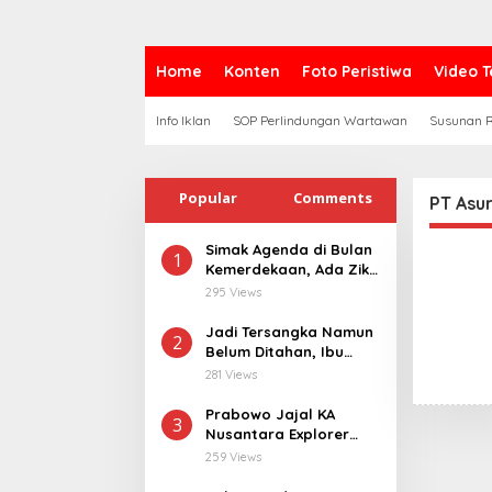
Home
Konten
Foto Peristiwa
Video T
Info Iklan
SOP Perlindungan Wartawan
Susunan R
Popular
Comments
PT Asur
Simak Agenda di Bulan
1
Kemerdekaan, Ada Zikir
Bersama Hingga
295 Views
Merdeka Run
Jadi Tersangka Namun
2
Belum Ditahan, Ibu
Korban di Pekalongan
281 Views
Pertanyakan
Keseriusan Polisi
Prabowo Jajal KA
3
Tangani Kasus
Nusantara Explorer
Rudapksa Sampai
dari Batang ke
259 Views
Anaknya Hamil
Jakarta, Sapa Hangat