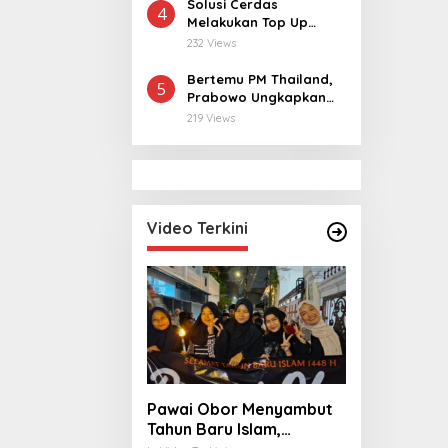
Warga
Solusi Cerdas
4
Melakukan Top Up
MLBB dan MCGG
232 Views
dengan Harga
Terjangkau
Bertemu PM Thailand,
5
Prabowo Ungkapkan
Duka Cita kepada Putri
219 Views
dan Selamat Ulang
Tahun ke Raja Thailand
Video Terkini
Pawai Obor Menyambut
Tahun Baru Islam,