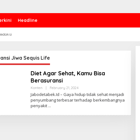
erkini
Headline
edaksi
ansi Jiwa Sequis Life
Diet Agar Sehat, Kamu Bisa
Berasuransi
Konten
|
February 21, 2024
B
Y
Jabodetabek.Id – Gaya hidup tidak sehat menjadi
C
penyumbang terbesar terhadap berkembangnya
H
penyakit
A
N
N
E
L
I
N
D