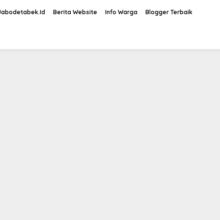
Jabodetabek.Id
Berita Website
Info Warga
Blogger Terbaik