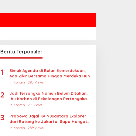
Berita Terpopuler
1
Simak Agenda di Bulan Kemerdekaan,
Ada Zikir Bersama Hingga Merdeka Run
In Konten
295 Views
2
Jadi Tersangka Namun Belum Ditahan,
Ibu Korban di Pekalongan Pertanyakan
Keseriusan Polisi Tangani Kasus
In Konten
281 Views
Rudapksa Sampai Anaknya Hamil
3
Prabowo Jajal KA Nusantara Explorer
dari Batang ke Jakarta, Sapa Hangat
Warga
In Konten
259 Views