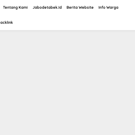
Tentang Kami
Jabodetabek.Id
Berita Website
Info Warga
acklink