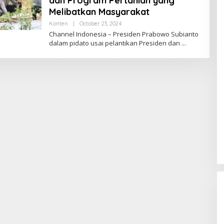
dan Program Pertanian yang
Melibatkan Masyarakat
Konten
|
October 23, 2024
B
Y
Channel Indonesia – Presiden Prabowo Subianto
C
dalam pidato usai pelantikan Presiden dan
H
A
N
N
E
L
I
N
D
O
N
E
S
I
A