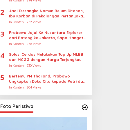
In Konten
294 Views
2
Jadi Tersangka Namun Belum Ditahan,
Ibu Korban di Pekalongan Pertanyakan
Keseriusan Polisi Tangani Kasus
In Konten
262 Views
Rudapksa Sampai Anaknya Hamil
3
Prabowo Jajal KA Nusantara Explorer
dari Batang ke Jakarta, Sapa Hangat
Warga
In Konten
258 Views
4
Solusi Cerdas Melakukan Top Up MLBB
dan MCGG dengan Harga Terjangkau
In Konten
230 Views
5
Bertemu PM Thailand, Prabowo
Ungkapkan Duka Cita kepada Putri dan
Selamat Ulang Tahun ke Raja Thailand
In Konten
204 Views
Foto Peristiwa