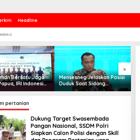
erkini
Headline
edaksi
»
 Iman Bersatu Jaga
Mensesneg Jelaskan Posisi
P
apua, IRI Indonesia
Duduk Saat Sidang
B
an Chapter Papua
Kabinet: Kebutuhan Teknis,
W
Daya
Tak Ada yang Perlu
bi
Dikhawatirkan
m pertanian
Dukung Target Swasembada
Pangan Nasional, SSDM Polri
Siapkan Calon Polisi dengan Skill