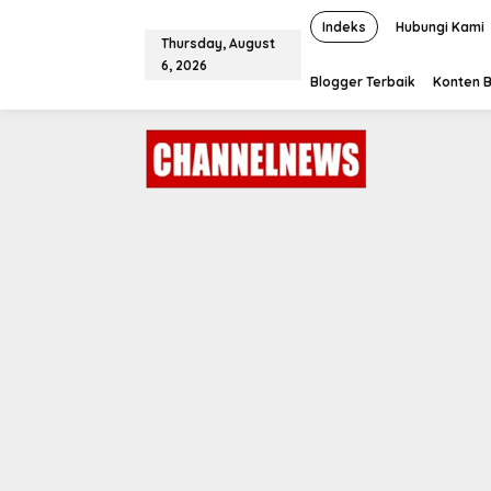
S
k
Indeks
Hubungi Kami
Thursday, August
i
6, 2026
p
Blogger Terbaik
Konten B
t
o
c
o
n
t
e
n
t