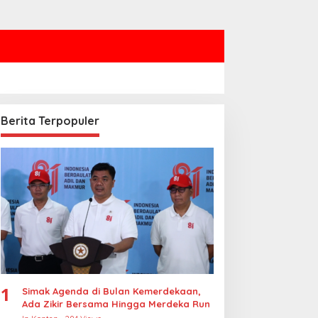
Berita Terpopuler
rabowo Sampaikan
Polres Jakbar Bongkar
elasungkawa atas
Jaringan Internasional
afatnya Sheikh Hamad
Pemasok Bahan Baku
n Khalifa Al Thani
Narkoba, 7 Tersangka
Diringkus dan Barang Bukti
1,1 Ton Rp119 Miliar
Dimusnahkan
1
Simak Agenda di Bulan Kemerdekaan,
Ada Zikir Bersama Hingga Merdeka Run