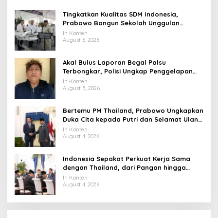
Tingkatkan Kualitas SDM Indonesia,
Prabowo Bangun Sekolah Unggulan
hingga Undang Universitas Terbaik Dunia
In Konten
August 6, 2026
Akal Bulus Laporan Begal Palsu
Terbongkar, Polisi Ungkap Penggelapan
Uang Perusahaan untuk Crypto
In Konten
August 5, 2026
Bertemu PM Thailand, Prabowo Ungkapkan
Duka Cita kepada Putri dan Selamat Ulang
Tahun ke Raja Thailand
In Konten
August 4, 2026
Indonesia Sepakat Perkuat Kerja Sama
dengan Thailand, dari Pangan hingga
Ekonomi Digital
In Konten
August 4, 2026