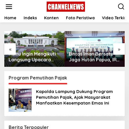
S
k
i
p
Home
Indeks
Konten
Foto Peristiwa
Video Terkini
t
o
c
o
n
«
»
t
Kamu Ingin Mengikuti
Lintas Iman Bersatu
e
n
Langsung Upacara
Jaga Hutan Papua, IRI
t
HUT Ke-81
Indonesia Resmikan
Kemerdekaan RI di
Chapter Papua Barat
Istana? Ini Link
Daya
Program Pemutihan Pajak
Pendaftaran Resminya
di Sini
Kapolda Lampung Dukung Program
Pemutihan Pajak, Ajak Masyarakat
Manfaatkan Kesempatan Emas Ini
Berita Terpopuler