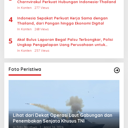
Charnvirakul Perkuat Hubungan Indonesia-Thailand
In Konten
277 Views
4
Indonesia Sepakat Perkuat Kerja Sama dengan
Thailand, dari Pangan hingga Ekonomi Digital
In Konten
268 Views
5
Akal Bulus Laporan Begal Palsu Terbongkar, Polisi
Ungkap Penggelapan Uang Perusahaan untuk
Crypto
In Konten
257 Views
Foto Peristiwa
Lihat dari Dekat Operasi Laut Gabungan dan
L
Penembakan Senjata Khusus TNI
M
R
In Foto Peristiwa
|
April 26, 2026
In 