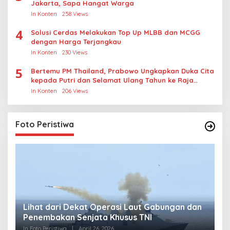
Jakarta, Sapa Hangat Warga
In Konten
258 Views
4
Solusi Cerdas Melakukan Top Up MLBB dan MCGG
dengan Harga Terjangkau
In Konten
230 Views
5
Bertemu PM Thailand, Prabowo Ungkapkan Duka Cita
kepada Putri dan Selamat Ulang Tahun ke Raja
Thailand
In Konten
206 Views
Foto Peristiwa
Lihat dari Dekat Operasi Laut Gabungan dan
L
Penembakan Senjata Khusus TNI
M
R
In Foto Peristiwa
|
April 26, 2026
In 