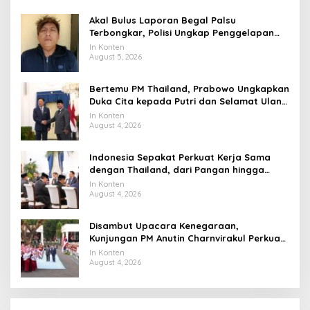
Akal Bulus Laporan Begal Palsu
Terbongkar, Polisi Ungkap Penggelapan
Uang Perusahaan untuk Crypto
In Konten
August 5, 2026
Bertemu PM Thailand, Prabowo Ungkapkan
Duka Cita kepada Putri dan Selamat Ulang
Tahun ke Raja Thailand
In Konten
August 4, 2026
Indonesia Sepakat Perkuat Kerja Sama
dengan Thailand, dari Pangan hingga
Ekonomi Digital
In Konten
August 4, 2026
Disambut Upacara Kenegaraan,
Kunjungan PM Anutin Charnvirakul Perkuat
Hubungan Indonesia-Thailand
In Konten
August 4, 2026