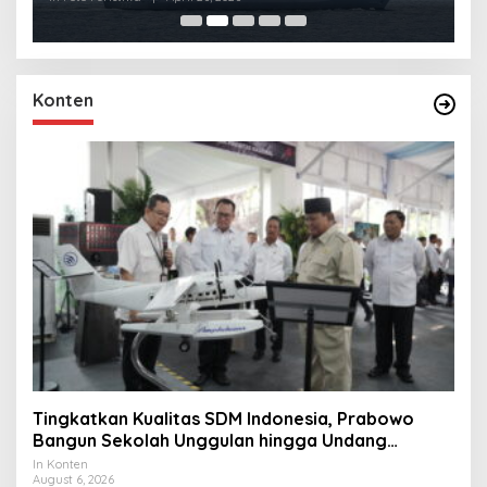
Konten
Tingkatkan Kualitas SDM Indonesia, Prabowo
Bangun Sekolah Unggulan hingga Undang
Universitas Terbaik Dunia
In Konten
August 6, 2026