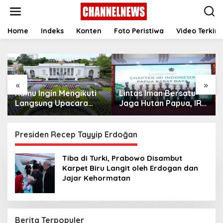
S
k
i
p
Home
Indeks
Konten
Foto Peristiwa
Video Terkini
t
o
c
o
n
«
»
t
Kamu Ingin Mengikuti
Lintas Iman Bersatu
e
n
Langsung Upacara
Jaga Hutan Papua, IRI
t
HUT Ke-81
Indonesia Resmikan
Kemerdekaan RI di
Chapter Papua Barat
Istana? Ini Link
Daya
Presiden Recep Tayyip Erdoğan
Pendaftaran Resminya
di Sini
Tiba di Turki, Prabowo Disambut
Karpet Biru Langit oleh Erdogan dan
Jajar Kehormatan
Berita Terpopuler