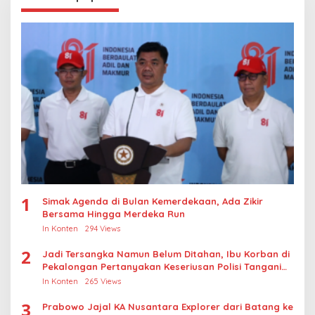
1
Simak Agenda di Bulan Kemerdekaan, Ada Zikir
Bersama Hingga Merdeka Run
In Konten
294 Views
2
Jadi Tersangka Namun Belum Ditahan, Ibu Korban di
Pekalongan Pertanyakan Keseriusan Polisi Tangani
Kasus Rudapksa Sampai Anaknya Hamil
In Konten
265 Views
3
Prabowo Jajal KA Nusantara Explorer dari Batang ke