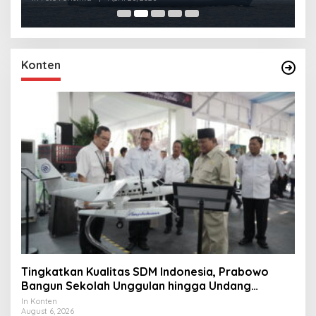
Konten
Tingkatkan Kualitas SDM Indonesia, Prabowo
Bangun Sekolah Unggulan hingga Undang
Universitas Terbaik Dunia
In Konten
August 6, 2026