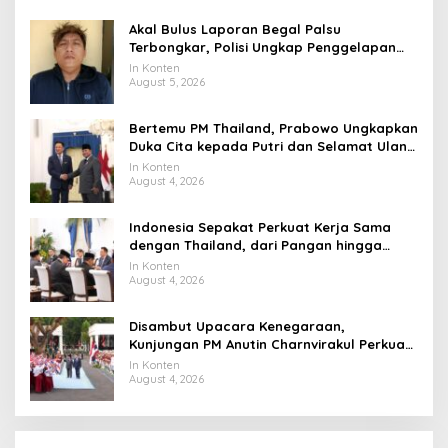
Akal Bulus Laporan Begal Palsu
Terbongkar, Polisi Ungkap Penggelapan
Uang Perusahaan untuk Crypto
In Konten
August 5, 2026
Bertemu PM Thailand, Prabowo Ungkapkan
Duka Cita kepada Putri dan Selamat Ulang
Tahun ke Raja Thailand
In Konten
August 4, 2026
Indonesia Sepakat Perkuat Kerja Sama
dengan Thailand, dari Pangan hingga
Ekonomi Digital
In Konten
August 4, 2026
Disambut Upacara Kenegaraan,
Kunjungan PM Anutin Charnvirakul Perkuat
Hubungan Indonesia-Thailand
In Konten
August 4, 2026