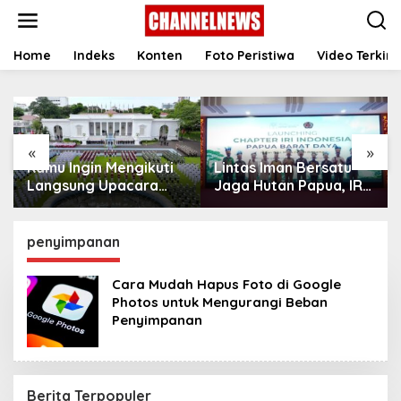
S
k
i
p
Home
Indeks
Konten
Foto Peristiwa
Video Terkini
t
o
c
o
n
«
»
t
Kamu Ingin Mengikuti
Lintas Iman Bersatu
e
n
Langsung Upacara
Jaga Hutan Papua, IRI
t
HUT Ke-81
Indonesia Resmikan
Kemerdekaan RI di
Chapter Papua Barat
Istana? Ini Link
Daya
penyimpanan
Pendaftaran Resminya
di Sini
Cara Mudah Hapus Foto di Google
Photos untuk Mengurangi Beban
‎Penyimpanan
Berita Terpopuler