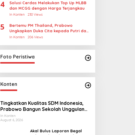
4
Solusi Cerdas Melakukan Top Up MLBB
dan MCGG dengan Harga Terjangkau
In Konten
230 Views
5
Bertemu PM Thailand, Prabowo
Ungkapkan Duka Cita kepada Putri dan
Selamat Ulang Tahun ke Raja Thailand
In Konten
206 Views
Foto Peristiwa
Konten
Tingkatkan Kualitas SDM Indonesia,
Prabowo Bangun Sekolah Unggulan
hingga Undang Universitas Terbaik
In Konten
August 6, 2026
Dunia
Akal Bulus Laporan Begal