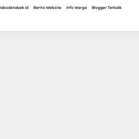
Jabodetabek.Id
Berita Website
Info Warga
Blogger Terbaik