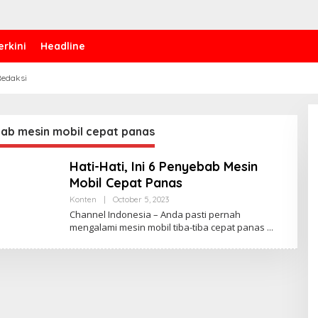
erkini
Headline
edaksi
ab mesin mobil cepat panas
Hati-Hati, Ini 6 Penyebab Mesin
Mobil Cepat Panas
Konten
|
October 5, 2023
B
Y
Channel Indonesia – Anda pasti pernah
P
mengalami mesin mobil tiba-tiba cepat panas
E
N
U
L
I
S
_
M
I