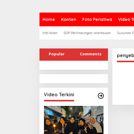
Home
Konten
Foto Peristiwa
Video T
Info Iklan
SOP Perlindungan Wartawan
Susunan R
Popular
Comments
penyeb
Video Terkini