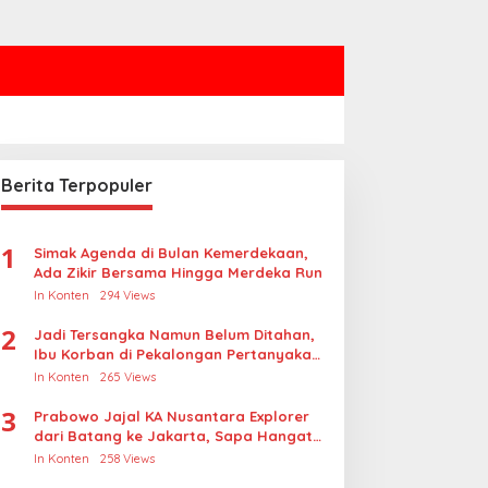
Berita Terpopuler
1
Simak Agenda di Bulan Kemerdekaan,
Ada Zikir Bersama Hingga Merdeka Run
In Konten
294 Views
2
Jadi Tersangka Namun Belum Ditahan,
Ibu Korban di Pekalongan Pertanyakan
Keseriusan Polisi Tangani Kasus
In Konten
265 Views
Rudapksa Sampai Anaknya Hamil
3
Prabowo Jajal KA Nusantara Explorer
dari Batang ke Jakarta, Sapa Hangat
Warga
In Konten
258 Views