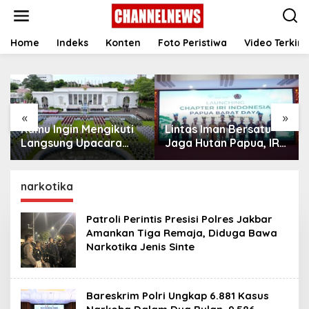
S
k
i
p
Home
Indeks
Konten
Foto Peristiwa
Video Terkini
t
o
c
o
n
«
»
t
Kamu Ingin Mengikuti
Lintas Iman Bersatu
e
n
Langsung Upacara
Jaga Hutan Papua, IRI
t
HUT Ke-81
Indonesia Resmikan
Kemerdekaan RI di
Chapter Papua Barat
Istana? Ini Link
Daya
narkotika
Pendaftaran Resminya
di Sini
Patroli Perintis Presisi Polres Jakbar
Amankan Tiga Remaja, Diduga Bawa
Narkotika Jenis Sinte
Bareskrim Polri Ungkap 6.881 Kasus