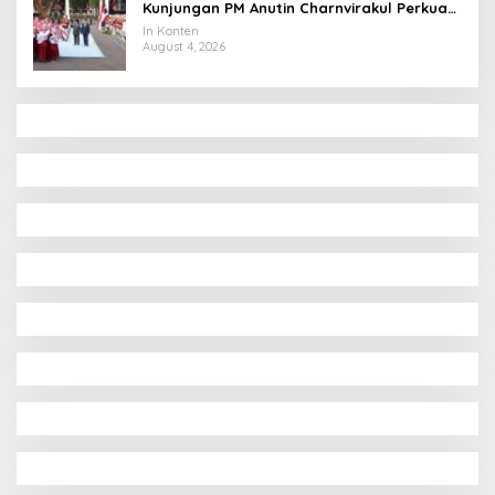
Kunjungan PM Anutin Charnvirakul Perkuat
Hubungan Indonesia-Thailand
In Konten
August 4, 2026