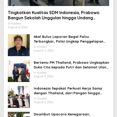
Tingkatkan Kualitas SDM Indonesia, Prabowo
Bangun Sekolah Unggulan hingga Undang
Universitas Terbaik Dunia
In Konten
August 6, 2026
Akal Bulus Laporan Begal Palsu
Terbongkar, Polisi Ungkap Penggelapan
Uang Perusahaan untuk Crypto
In Konten
August 5, 2026
Bertemu PM Thailand, Prabowo Ungkapkan
Duka Cita kepada Putri dan Selamat Ulang
Tahun ke Raja Thailand
In Konten
August 4, 2026
Indonesia Sepakat Perkuat Kerja Sama
dengan Thailand, dari Pangan hingga
Ekonomi Digital
In Konten
August 4, 2026
Disambut Upacara Kenegaraan,