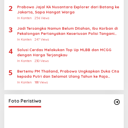
2
Prabowo Jajal KA Nusantara Explorer dari Batang ke
Jakarta, Sapa Hangat Warga
In Konten
256 Views
3
Jadi Tersangka Namun Belum Ditahan, Ibu Korban di
Pekalongan Pertanyakan Keseriusan Polisi Tangani
Kasus Rudapksa Sampai Anaknya Hamil
In Konten
247 Views
4
Solusi Cerdas Melakukan Top Up MLBB dan MCGG
dengan Harga Terjangkau
In Konten
230 Views
5
Bertemu PM Thailand, Prabowo Ungkapkan Duka Cita
kepada Putri dan Selamat Ulang Tahun ke Raja
Thailand
In Konten
188 Views
Foto Peristiwa