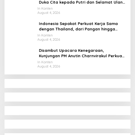
Duka Cita kepada Putri dan Selamat Ulang
Tahun ke Raja Thailand
In Konten
August 4, 2026
Indonesia Sepakat Perkuat Kerja Sama
dengan Thailand, dari Pangan hingga
Ekonomi Digital
In Konten
August 4, 2026
Disambut Upacara Kenegaraan,
Kunjungan PM Anutin Charnvirakul Perkuat
Hubungan Indonesia-Thailand
In Konten
August 4, 2026