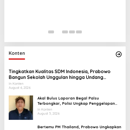
L
M
R
In 
Konten
Tingkatkan Kualitas SDM Indonesia, Prabowo
Bangun Sekolah Unggulan hingga Undang
Universitas Terbaik Dunia
In Konten
August 6, 2026
Akal Bulus Laporan Begal Palsu
Terbongkar, Polisi Ungkap Penggelapan
Uang Perusahaan untuk Crypto
In Konten
August 5, 2026
Bertemu PM Thailand, Prabowo Ungkapkan