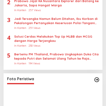
2
Prabowo Jajal KA Nusantara Explorer dari Batang ke
Jakarta, Sapa Hangat Warga
In Konten
257 Views
3
Jadi Tersangka Namun Belum Ditahan, Ibu Korban di
Pekalongan Pertanyakan Keseriusan Polisi Tangani
Kasus Rudapksa Sampai Anaknya Hamil
In Konten
251 Views
4
Solusi Cerdas Melakukan Top Up MLBB dan MCGG
dengan Harga Terjangkau
In Konten
230 Views
5
Bertemu PM Thailand, Prabowo Ungkapkan Duka Cita
kepada Putri dan Selamat Ulang Tahun ke Raja
Thailand
In Konten
194 Views
Lihat dari Dekat Operasi Laut Gabungan dan
Penembakan Senjata Khusus TNI
In Foto Peristiwa
|
April 26, 2026
Foto Peristiwa