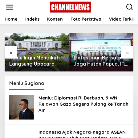
S
k
i
p
Home
Indeks
Konten
Foto Peristiwa
Video Terkini
t
o
c
o
n
«
»
t
Kamu Ingin Mengikuti
Lintas Iman Bersatu
e
n
Langsung Upacara
Jaga Hutan Papua, IRI
t
HUT Ke-81
Indonesia Resmikan
Kemerdekaan RI di
Chapter Papua Barat
Istana? Ini Link
Daya
Menlu Sugiono
Pendaftaran Resminya
di Sini
Menlu: Diplomasi RI Berbuah, 9 WNI
Relawan Gaza Segera Pulang ke Tanah
Air
Indonesia Ajak Negara-negara ASEAN