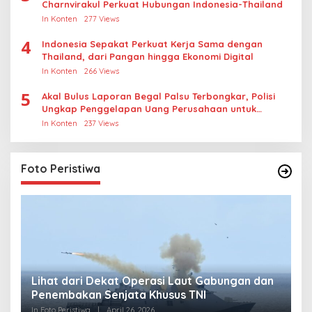
Charnvirakul Perkuat Hubungan Indonesia-Thailand
In Konten
277 Views
4
Indonesia Sepakat Perkuat Kerja Sama dengan
Thailand, dari Pangan hingga Ekonomi Digital
In Konten
266 Views
5
Akal Bulus Laporan Begal Palsu Terbongkar, Polisi
Ungkap Penggelapan Uang Perusahaan untuk
Crypto
In Konten
237 Views
Foto Peristiwa
Lihat dari Dekat Operasi Laut Gabungan dan
L
Penembakan Senjata Khusus TNI
M
R
In Foto Peristiwa
|
April 26, 2026
In 