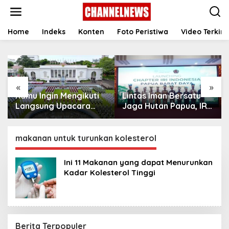
S
k
i
p
Home
Indeks
Konten
Foto Peristiwa
Video Terkini
t
o
c
o
n
«
»
t
Kamu Ingin Mengikuti
Lintas Iman Bersatu
e
n
Langsung Upacara
Jaga Hutan Papua, IRI
t
HUT Ke-81
Indonesia Resmikan
Kemerdekaan RI di
Chapter Papua Barat
Istana? Ini Link
Daya
makanan untuk turunkan kolesterol
Pendaftaran Resminya
di Sini
Ini 11 Makanan yang dapat Menurunkan
Kadar Kolesterol Tinggi ‎
Berita Terpopuler