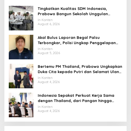
Tingkatkan Kualitas SDM Indonesia,
Prabowo Bangun Sekolah Unggulan
hingga Undang Universitas Terbaik Dunia
In Konten
August 6, 2026
Akal Bulus Laporan Begal Palsu
Terbongkar, Polisi Ungkap Penggelapan
Uang Perusahaan untuk Crypto
In Konten
August 5, 2026
Bertemu PM Thailand, Prabowo Ungkapkan
Duka Cita kepada Putri dan Selamat Ulang
Tahun ke Raja Thailand
In Konten
August 4, 2026
Indonesia Sepakat Perkuat Kerja Sama
dengan Thailand, dari Pangan hingga
Ekonomi Digital
In Konten
August 4, 2026