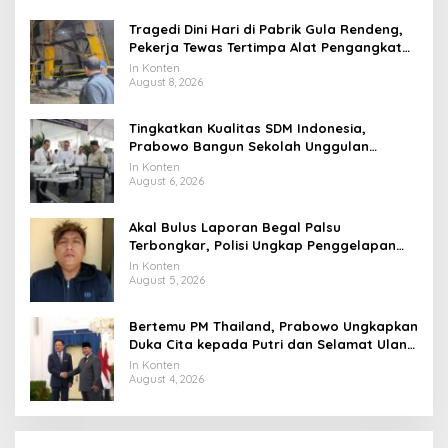
Tragedi Dini Hari di Pabrik Gula Rendeng,
Pekerja Tewas Tertimpa Alat Pengangkat
Tebu
In Konten
August 8, 2026
Tingkatkan Kualitas SDM Indonesia,
Prabowo Bangun Sekolah Unggulan
hingga Undang Universitas Terbaik Dunia
In Konten
August 6, 2026
Akal Bulus Laporan Begal Palsu
Terbongkar, Polisi Ungkap Penggelapan
Uang Perusahaan untuk Crypto
In Konten
August 5, 2026
Bertemu PM Thailand, Prabowo Ungkapkan
Duka Cita kepada Putri dan Selamat Ulang
Tahun ke Raja Thailand
In Konten
August 4, 2026