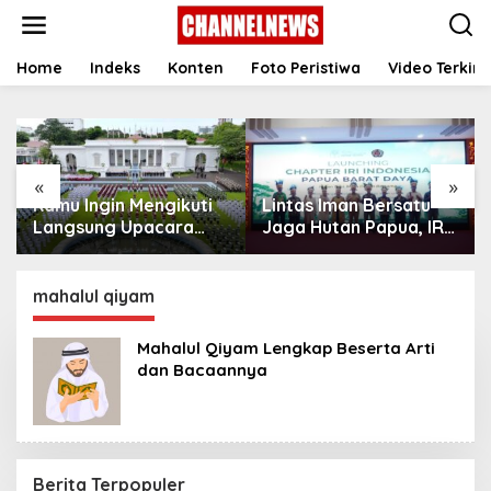
S
k
i
p
Home
Indeks
Konten
Foto Peristiwa
Video Terkini
t
o
c
o
n
«
»
t
Kamu Ingin Mengikuti
Lintas Iman Bersatu
e
n
Langsung Upacara
Jaga Hutan Papua, IRI
t
HUT Ke-81
Indonesia Resmikan
Kemerdekaan RI di
Chapter Papua Barat
Istana? Ini Link
Daya
mahalul qiyam
Pendaftaran Resminya
di Sini
Mahalul Qiyam Lengkap Beserta Arti
dan Bacaannya
Berita Terpopuler