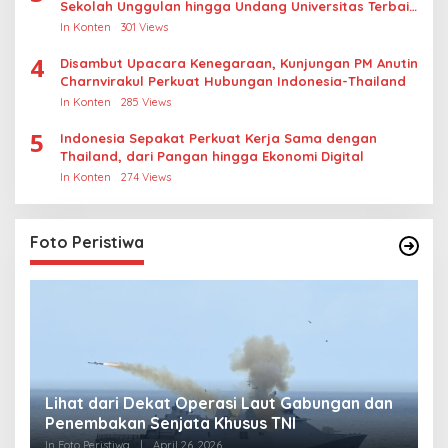
Sekolah Unggulan hingga Undang Universitas Terbaik
Dunia
In Konten
301 Views
4
Disambut Upacara Kenegaraan, Kunjungan PM Anutin
Charnvirakul Perkuat Hubungan Indonesia-Thailand
In Konten
285 Views
5
Indonesia Sepakat Perkuat Kerja Sama dengan
Thailand, dari Pangan hingga Ekonomi Digital
In Konten
274 Views
Foto Peristiwa
Lihat dari Dekat Operasi Laut Gabungan dan
L
Penembakan Senjata Khusus TNI
M
R
In Foto Peristiwa
|
April 26, 2026
In 