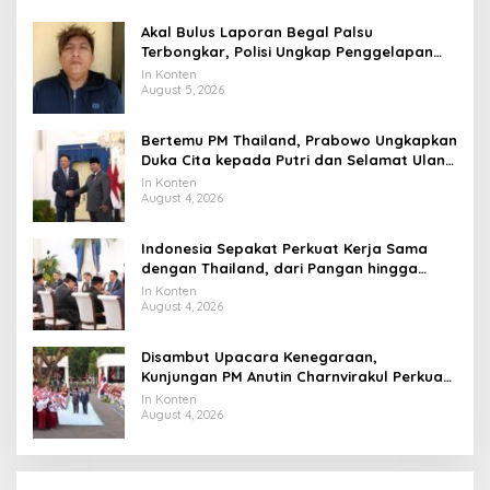
Akal Bulus Laporan Begal Palsu
Terbongkar, Polisi Ungkap Penggelapan
Uang Perusahaan untuk Crypto
In Konten
August 5, 2026
Bertemu PM Thailand, Prabowo Ungkapkan
Duka Cita kepada Putri dan Selamat Ulang
Tahun ke Raja Thailand
In Konten
August 4, 2026
Indonesia Sepakat Perkuat Kerja Sama
dengan Thailand, dari Pangan hingga
Ekonomi Digital
In Konten
August 4, 2026
Disambut Upacara Kenegaraan,
Kunjungan PM Anutin Charnvirakul Perkuat
Hubungan Indonesia-Thailand
In Konten
August 4, 2026