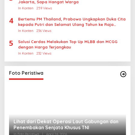
Jakarta, Sapa Hangat Warga
In Konten
259 Views
4
Bertemu PM Thailand, Prabowo Ungkapkan Duka Cita
kepada Putri dan Selamat Ulang Tahun ke Raja
Thailand
In Konten
236 Views
5
Solusi Cerdas Melakukan Top Up MLBB dan MCGG
dengan Harga Terjangkau
In Konten
232 Views
Foto Peristiwa
Lihat dari Dekat Operasi Laut Gabungan dan
L
Penembakan Senjata Khusus TNI
M
R
In Foto Peristiwa
|
April 26, 2026
In 