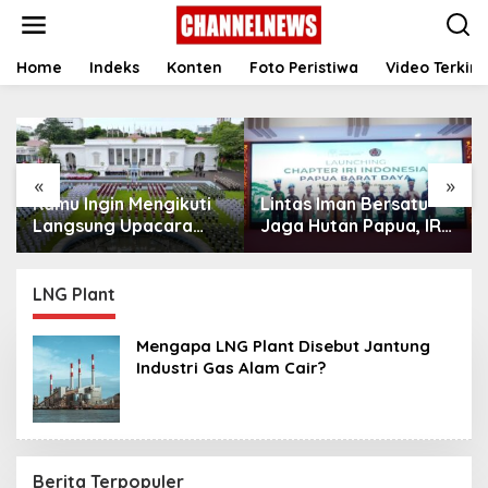
S
k
i
p
Home
Indeks
Konten
Foto Peristiwa
Video Terkini
t
o
c
o
n
«
»
t
Kamu Ingin Mengikuti
Lintas Iman Bersatu
e
n
Langsung Upacara
Jaga Hutan Papua, IRI
t
HUT Ke-81
Indonesia Resmikan
Kemerdekaan RI di
Chapter Papua Barat
Istana? Ini Link
Daya
LNG Plant
Pendaftaran Resminya
di Sini
Mengapa LNG Plant Disebut Jantung
Industri Gas Alam Cair?
Berita Terpopuler