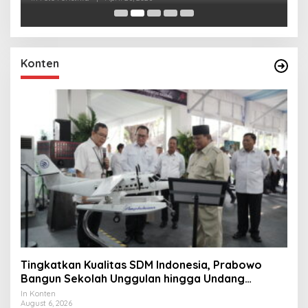
Konten
Tingkatkan Kualitas SDM Indonesia, Prabowo
Bangun Sekolah Unggulan hingga Undang
Universitas Terbaik Dunia
In Konten
August 6, 2026