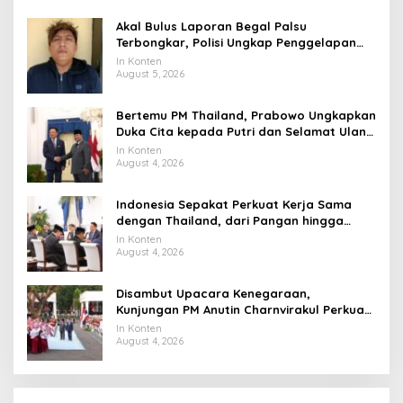
Akal Bulus Laporan Begal Palsu
Terbongkar, Polisi Ungkap Penggelapan
Uang Perusahaan untuk Crypto
In Konten
August 5, 2026
Bertemu PM Thailand, Prabowo Ungkapkan
Duka Cita kepada Putri dan Selamat Ulang
Tahun ke Raja Thailand
In Konten
August 4, 2026
Indonesia Sepakat Perkuat Kerja Sama
dengan Thailand, dari Pangan hingga
Ekonomi Digital
In Konten
August 4, 2026
Disambut Upacara Kenegaraan,
Kunjungan PM Anutin Charnvirakul Perkuat
Hubungan Indonesia-Thailand
In Konten
August 4, 2026