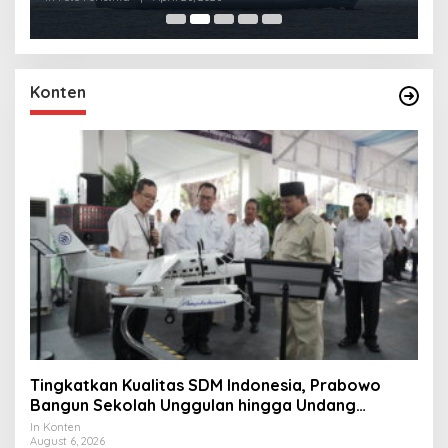
Konten
Tingkatkan Kualitas SDM Indonesia, Prabowo
Bangun Sekolah Unggulan hingga Undang
Universitas Terbaik Dunia
In Konten
August 6, 2026