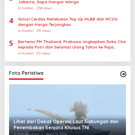
Jakarta, Sapa Hangat Warga
In Konten
258 Views
4
Solusi Cerdas Melakukan Top Up MLBB dan MCGG
dengan Harga Terjangkau
In Konten
231 Views
5
Bertemu PM Thailand, Prabowo Ungkapkan Duka Cita
kepada Putri dan Selamat Ulang Tahun ke Raja
Thailand
In Konten
211 Views
Foto Peristiwa
Lihat dari Dekat Operasi Laut Gabungan dan
L
Penembakan Senjata Khusus TNI
M
R
In Foto Peristiwa
|
April 26, 2026
In 