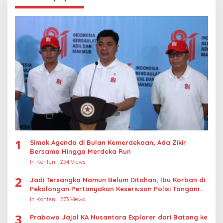
1
Simak Agenda di Bulan Kemerdekaan, Ada Zikir
Bersama Hingga Merdeka Run
In Konten
294 Views
2
Jadi Tersangka Namun Belum Ditahan, Ibu Korban di
Pekalongan Pertanyakan Keseriusan Polisi Tangani
Kasus Rudapksa Sampai Anaknya Hamil
In Konten
273 Views
3
Prabowo Jajal KA Nusantara Explorer dari Batang ke