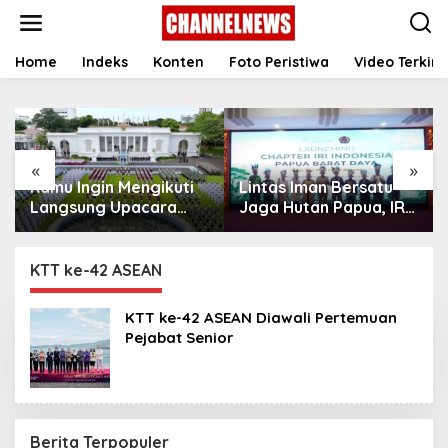
S
k
i
p
Home
Indeks
Konten
Foto Peristiwa
Video Terkini
t
o
c
o
n
«
»
t
Kamu Ingin Mengikuti
Lintas Iman Bersatu
e
n
Langsung Upacara
Jaga Hutan Papua, IRI
t
HUT Ke-81
Indonesia Resmikan
Kemerdekaan RI di
Chapter Papua Barat
Istana? Ini Link
Daya
KTT ke-42 ASEAN
Pendaftaran Resminya
di Sini
KTT ke-42 ASEAN Diawali Pertemuan
Pejabat Senior
Berita Terpopuler