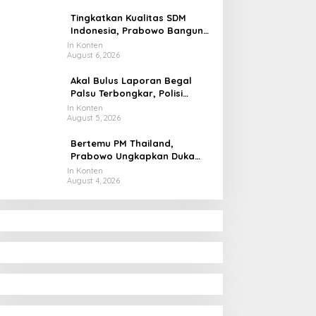
Tingkatkan Kualitas SDM
Indonesia, Prabowo Bangun
Sekolah Unggulan hingga
In Konten
August 6, 2026
Undang Universitas Terbaik
Dunia
Akal Bulus Laporan Begal
Palsu Terbongkar, Polisi
Ungkap Penggelapan Uang
In Konten
August 5, 2026
Perusahaan untuk Crypto
Bertemu PM Thailand,
Prabowo Ungkapkan Duka
Cita kepada Putri dan
In Konten
August 4, 2026
Selamat Ulang Tahun ke Raja
Thailand