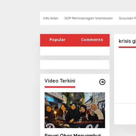
Info Iklan
SOP Perlindungan Wartawan
Susunan R
Popular
Comments
krisis 
Video Terkini
Pawai Obor Menyambut