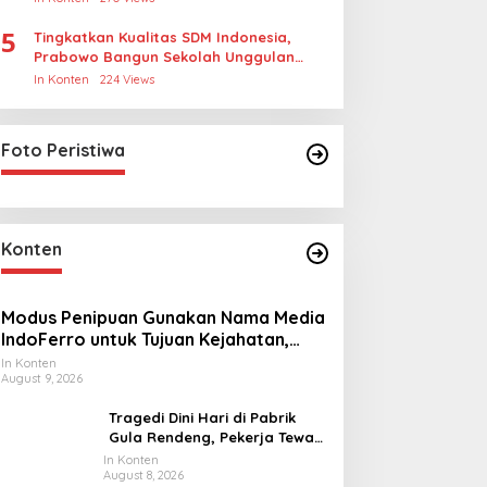
5
Tingkatkan Kualitas SDM Indonesia,
Prabowo Bangun Sekolah Unggulan
hingga Undang Universitas Terbaik
In Konten
224 Views
Dunia
Foto Peristiwa
Konten
Modus Penipuan Gunakan Nama Media
IndoFerro untuk Tujuan Kejahatan,
Waspadalah!
In Konten
August 9, 2026
Tragedi Dini Hari di Pabrik
Gula Rendeng, Pekerja Tewas
Tertimpa Alat Pengangkat
In Konten
August 8, 2026
Tebu