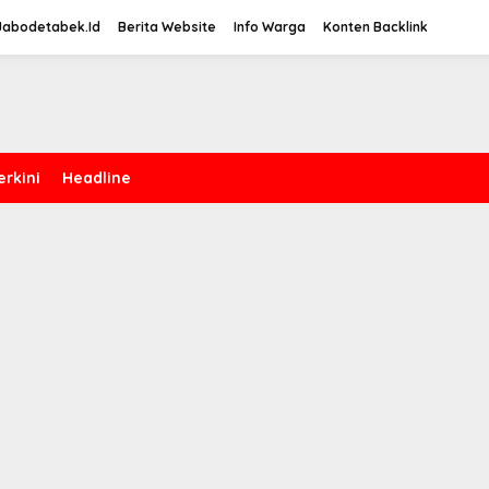
Jabodetabek.Id
Berita Website
Info Warga
Konten Backlink
erkini
Headline