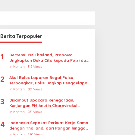
Berita Terpopuler
1
Bertemu PM Thailand, Prabowo
Ungkapkan Duka Cita kepada Putri dan
Selamat Ulang Tahun ke Raja Thailand
In Konten
319 Views
2
Akal Bulus Laporan Begal Palsu
Terbongkar, Polisi Ungkap Penggelapan
Uang Perusahaan untuk Crypto
In Konten
301 Views
3
Disambut Upacara Kenegaraan,
Kunjungan PM Anutin Charnvirakul
Perkuat Hubungan Indonesia-Thailand
In Konten
281 Views
4
Indonesia Sepakat Perkuat Kerja Sama
dengan Thailand, dari Pangan hingga
Ekonomi Digital
In Konten
270 Views