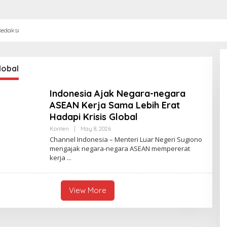
edaksi
global
Indonesia Ajak Negara-negara
ASEAN Kerja Sama Lebih Erat
Hadapi Krisis Global
Konten
|
May 8, 2026
B
Y
Channel Indonesia – Menteri Luar Negeri Sugiono
C
mengajak negara-negara ASEAN mempererat
H
kerja
A
N
N
E
L
View More
I
N
D
O
N