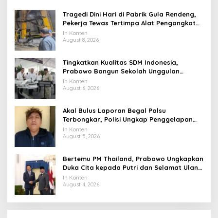
Tragedi Dini Hari di Pabrik Gula Rendeng,
Pekerja Tewas Tertimpa Alat Pengangkat
Tebu
In Konten
August 8, 2026
Tingkatkan Kualitas SDM Indonesia,
Prabowo Bangun Sekolah Unggulan
hingga Undang Universitas Terbaik Dunia
In Konten
August 6, 2026
Akal Bulus Laporan Begal Palsu
Terbongkar, Polisi Ungkap Penggelapan
Uang Perusahaan untuk Crypto
In Konten
August 5, 2026
Bertemu PM Thailand, Prabowo Ungkapkan
Duka Cita kepada Putri dan Selamat Ulang
Tahun ke Raja Thailand
In Konten
August 4, 2026