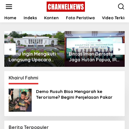
S
k
i
p
Home
Indeks
Konten
Foto Peristiwa
Video Terkini
t
o
c
o
n
«
»
t
Kamu Ingin Mengikuti
Lintas Iman Bersatu
e
n
Langsung Upacara
Jaga Hutan Papua, IRI
t
HUT Ke-81
Indonesia Resmikan
Kemerdekaan RI di
Chapter Papua Barat
Istana? Ini Link
Daya
Khairul Fahmi
Pendaftaran Resminya
di Sini
Demo Rusuh Bisa Mengarah ke
Terorisme? Begini Penjelasan Pakar
Berita Terpopuler