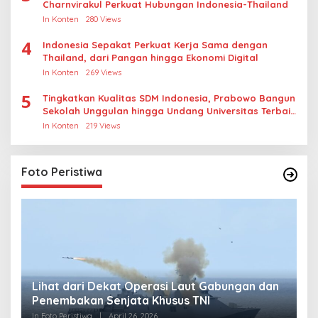
Charnvirakul Perkuat Hubungan Indonesia-Thailand
In Konten
280 Views
4
Indonesia Sepakat Perkuat Kerja Sama dengan
Thailand, dari Pangan hingga Ekonomi Digital
In Konten
269 Views
5
Tingkatkan Kualitas SDM Indonesia, Prabowo Bangun
Sekolah Unggulan hingga Undang Universitas Terbaik
Dunia
In Konten
219 Views
Foto Peristiwa
Lihat dari Dekat Operasi Laut Gabungan dan
L
Penembakan Senjata Khusus TNI
M
R
In Foto Peristiwa
|
April 26, 2026
In 