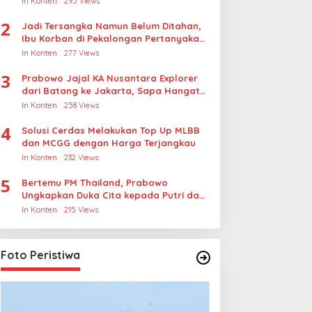
In Konten
295 Views
2
Jadi Tersangka Namun Belum Ditahan,
Ibu Korban di Pekalongan Pertanyakan
Keseriusan Polisi Tangani Kasus
In Konten
277 Views
Rudapksa Sampai Anaknya Hamil
3
Prabowo Jajal KA Nusantara Explorer
dari Batang ke Jakarta, Sapa Hangat
Warga
In Konten
258 Views
4
Solusi Cerdas Melakukan Top Up MLBB
dan MCGG dengan Harga Terjangkau
In Konten
232 Views
5
Bertemu PM Thailand, Prabowo
Ungkapkan Duka Cita kepada Putri dan
Selamat Ulang Tahun ke Raja Thailand
In Konten
215 Views
Foto Peristiwa