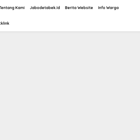
Tentang Kami
Jabodetabek.Id
Berita Website
Info Warga
klink