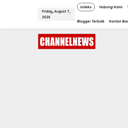
S
k
Indeks
Hubungi Kami
Friday, August 7,
i
2026
p
Blogger Terbaik
Konten Bac
t
o
c
o
n
t
e
n
t