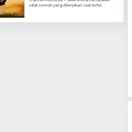
P
salat sunnah yang dikerjakan saat terbit
E
N
U
L
I
S
_
M
I
F
T
A