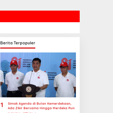
Berita Terpopuler
rabowo Sampaikan
Polres Jakbar Bongkar
elasungkawa atas
Jaringan Internasional
afatnya Sheikh Hamad
Pemasok Bahan Baku
n Khalifa Al Thani
Narkoba, 7 Tersangka
Diringkus dan Barang Bukti
1,1 Ton Rp119 Miliar
Dimusnahkan
1
Simak Agenda di Bulan Kemerdekaan,
Ada Zikir Bersama Hingga Merdeka Run