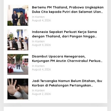
Bertemu PM Thailand, Prabowo Ungkapkan
Duka Cita kepada Putri dan Selamat Ulang
Tahun ke Raja Thailand
In Konten
August 4, 2026
Indonesia Sepakat Perkuat Kerja Sama
dengan Thailand, dari Pangan hingga
Ekonomi Digital
In Konten
August 4, 2026
Disambut Upacara Kenegaraan,
Kunjungan PM Anutin Charnvirakul Perkuat
Hubungan Indonesia-Thailand
In Konten
August 4, 2026
Jadi Tersangka Namun Belum Ditahan, Ibu
Korban di Pekalongan Pertanyakan
Keseriusan Polisi Tangani Kasus Rudapksa
In Konten
Sampai Anaknya Hamil
August 2, 2026