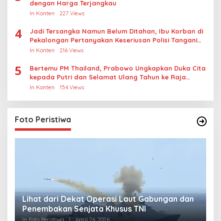
dengan Harga Terjangkau
In Konten
227 Views
4
Jadi Tersangka Namun Belum Ditahan, Ibu Korban di
Pekalongan Pertanyakan Keseriusan Polisi Tangani
Kasus Rudapksa Sampai Anaknya Hamil
In Konten
216 Views
5
Bertemu PM Thailand, Prabowo Ungkapkan Duka Cita
kepada Putri dan Selamat Ulang Tahun ke Raja
Thailand
In Konten
154 Views
Foto Peristiwa
Lihat dari Dekat Operasi Laut Gabungan dan
L
Penembakan Senjata Khusus TNI
M
R
In Foto Peristiwa
|
April 26, 2026
In 