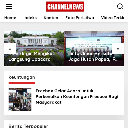
S
k
i
p
Home
Indeks
Konten
Foto Peristiwa
Video Terkini
t
o
c
o
n
«
»
t
Kamu Ingin Mengikuti
Lintas Iman Bersatu
e
n
Langsung Upacara
Jaga Hutan Papua, IRI
t
HUT Ke-81
Indonesia Resmikan
Kemerdekaan RI di
Chapter Papua Barat
Istana? Ini Link
Daya
keuntungan
Pendaftaran Resminya
di Sini
Freebox Gelar Acara untuk
Perkenalkan Keuntungan Freebox Bagi
Masyarakat
Berita Terpopuler