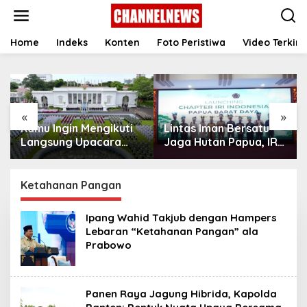
S
k
i
p
Home
Indeks
Konten
Foto Peristiwa
Video Terkini
t
o
c
o
n
«
»
t
Kamu Ingin Mengikuti
Lintas Iman Bersatu
e
n
Langsung Upacara
Jaga Hutan Papua, IRI
t
HUT Ke-81
Indonesia Resmikan
Kemerdekaan RI di
Chapter Papua Barat
Istana? Ini Link
Daya
Ketahanan Pangan
Pendaftaran Resminya
di Sini
Ipang Wahid Takjub dengan Hampers
Lebaran “Ketahanan Pangan” ala
Prabowo
Panen Raya Jagung Hibrida, Kapolda