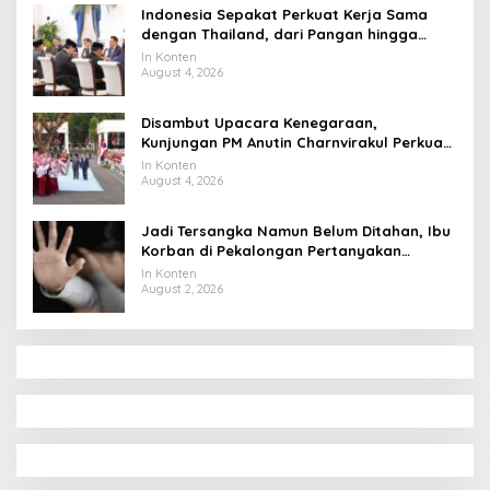
Indonesia Sepakat Perkuat Kerja Sama
dengan Thailand, dari Pangan hingga
Ekonomi Digital
In Konten
August 4, 2026
Disambut Upacara Kenegaraan,
Kunjungan PM Anutin Charnvirakul Perkuat
Hubungan Indonesia-Thailand
In Konten
August 4, 2026
Jadi Tersangka Namun Belum Ditahan, Ibu
Korban di Pekalongan Pertanyakan
Keseriusan Polisi Tangani Kasus Rudapksa
In Konten
Sampai Anaknya Hamil
August 2, 2026