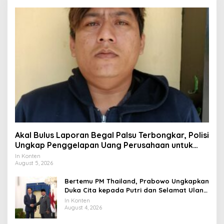
Akal Bulus Laporan Begal Palsu Terbongkar, Polisi
Ungkap Penggelapan Uang Perusahaan untuk
Crypto
In Konten
August 5, 2026
Bertemu PM Thailand, Prabowo Ungkapkan
Duka Cita kepada Putri dan Selamat Ulang
Tahun ke Raja Thailand
In Konten
August 4, 2026