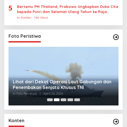
5
Bertemu PM Thailand, Prabowo Ungkapkan Duka Cita
kepada Putri dan Selamat Ulang Tahun ke Raja
Thailand
In Konten
146 Views
Foto Peristiwa
Lihat dari Dekat Operasi Laut Gabungan dan
L
Penembakan Senjata Khusus TNI
M
R
In Foto Peristiwa
|
April 26, 2026
In 
Konten