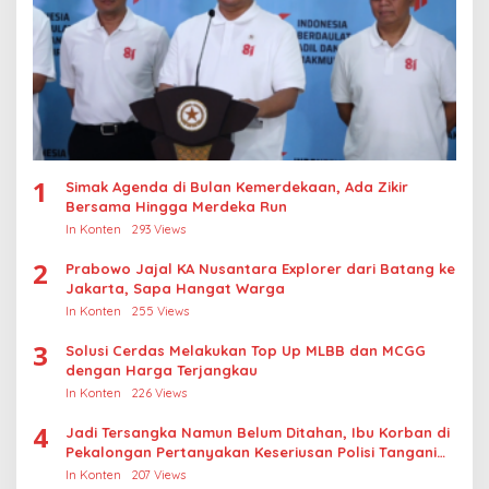
1
Simak Agenda di Bulan Kemerdekaan, Ada Zikir
Bersama Hingga Merdeka Run
In Konten
293 Views
2
Prabowo Jajal KA Nusantara Explorer dari Batang ke
Jakarta, Sapa Hangat Warga
In Konten
255 Views
3
Solusi Cerdas Melakukan Top Up MLBB dan MCGG
dengan Harga Terjangkau
In Konten
226 Views
4
Jadi Tersangka Namun Belum Ditahan, Ibu Korban di
Pekalongan Pertanyakan Keseriusan Polisi Tangani
Kasus Rudapksa Sampai Anaknya Hamil
In Konten
207 Views