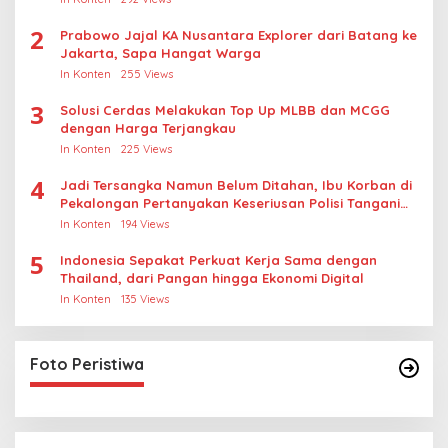
2
Prabowo Jajal KA Nusantara Explorer dari Batang ke
Jakarta, Sapa Hangat Warga
In Konten
255 Views
3
Solusi Cerdas Melakukan Top Up MLBB dan MCGG
dengan Harga Terjangkau
In Konten
225 Views
4
Jadi Tersangka Namun Belum Ditahan, Ibu Korban di
Pekalongan Pertanyakan Keseriusan Polisi Tangani
Kasus Rudapksa Sampai Anaknya Hamil
In Konten
194 Views
5
Indonesia Sepakat Perkuat Kerja Sama dengan
Thailand, dari Pangan hingga Ekonomi Digital
In Konten
135 Views
Foto Peristiwa