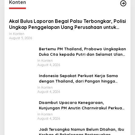
Konten
Akal Bulus Laporan Begal Palsu Terbongkar, Polisi
Ungkap Penggelapan Uang Perusahaan untuk
Crypto
In Konten
August 5, 2026
Bertemu PM Thailand, Prabowo Ungkapkan
Duka Cita kepada Putri dan Selamat Ulang
Tahun ke Raja Thailand
In Konten
August 4, 2026
Indonesia Sepakat Perkuat Kerja Sama
dengan Thailand, dari Pangan hingga
Ekonomi Digital
In Konten
August 4, 2026
Disambut Upacara Kenegaraan,
Kunjungan PM Anutin Charnvirakul Perkuat
Hubungan Indonesia-Thailand
In Konten
August 4, 2026
Jadi Tersangka Namun Belum Ditahan, Ibu
Korban di Pekalongan Pertanyakan