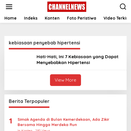
S
k
i
p
Home
Indeks
Konten
Foto Peristiwa
Video Terkini
t
o
c
o
kebiasaan penyebab hipertensi
n
t
e
Hati-Hati, Ini 7 Kebiasaan yang Dapat
n
Menyebabkan Hipertensi
t
View More
Berita Terpopuler
1
Simak Agenda di Bulan Kemerdekaan, Ada Zikir
Bersama Hingga Merdeka Run
In Konten
292 Views