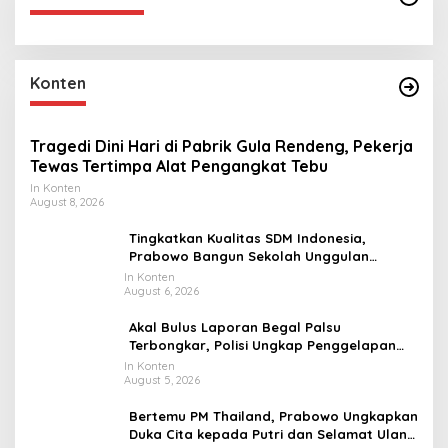
Konten
Tragedi Dini Hari di Pabrik Gula Rendeng, Pekerja
Tewas Tertimpa Alat Pengangkat Tebu
In Konten
August 8, 2026
Tingkatkan Kualitas SDM Indonesia,
Prabowo Bangun Sekolah Unggulan
hingga Undang Universitas Terbaik Dunia
In Konten
August 6, 2026
Akal Bulus Laporan Begal Palsu
Terbongkar, Polisi Ungkap Penggelapan
Uang Perusahaan untuk Crypto
In Konten
August 5, 2026
Bertemu PM Thailand, Prabowo Ungkapkan
Duka Cita kepada Putri dan Selamat Ulang