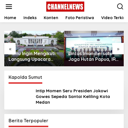
S
k
i
p
Home
Indeks
Konten
Foto Peristiwa
Video Terkini
t
o
c
o
n
«
»
t
Kamu Ingin Mengikuti
Lintas Iman Bersatu
e
n
Langsung Upacara
Jaga Hutan Papua, IRI
t
HUT Ke-81
Indonesia Resmikan
Kemerdekaan RI di
Chapter Papua Barat
Istana? Ini Link
Daya
Kapolda Sumut
Pendaftaran Resminya
di Sini
Intip Momen Seru Presiden Jokowi
Gowes Sepeda Santai Keliling Kota
Medan
Berita Terpopuler