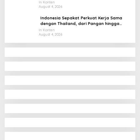
Tahun ke Raja Thailand
In Konten
August 4, 2026
Indonesia Sepakat Perkuat Kerja Sama
dengan Thailand, dari Pangan hingga
Ekonomi Digital
In Konten
August 4, 2026