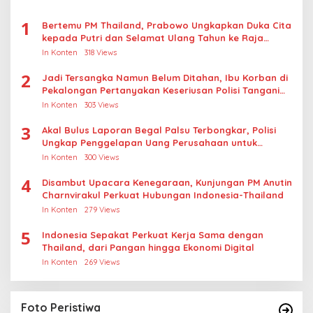
1
Bertemu PM Thailand, Prabowo Ungkapkan Duka Cita
kepada Putri dan Selamat Ulang Tahun ke Raja
Thailand
In Konten
318 Views
2
Jadi Tersangka Namun Belum Ditahan, Ibu Korban di
Pekalongan Pertanyakan Keseriusan Polisi Tangani
Kasus Rudapksa Sampai Anaknya Hamil
In Konten
303 Views
3
Akal Bulus Laporan Begal Palsu Terbongkar, Polisi
Ungkap Penggelapan Uang Perusahaan untuk
Crypto
In Konten
300 Views
4
Disambut Upacara Kenegaraan, Kunjungan PM Anutin
Charnvirakul Perkuat Hubungan Indonesia-Thailand
In Konten
279 Views
5
Indonesia Sepakat Perkuat Kerja Sama dengan
Thailand, dari Pangan hingga Ekonomi Digital
In Konten
269 Views
Foto Peristiwa