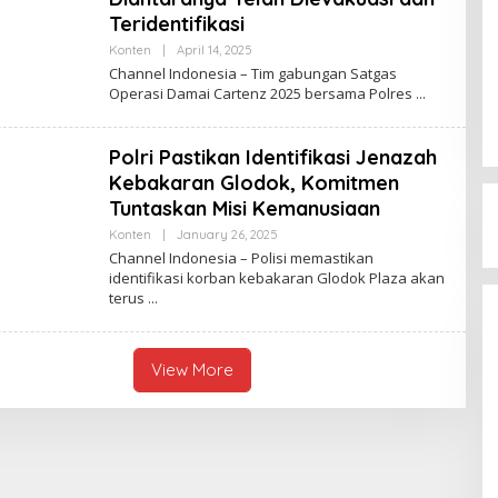
D
Teridentifikasi
O
N
Konten
|
April 14, 2025
B
E
Y
Channel Indonesia – Tim gabungan Satgas
S
C
I
Operasi Damai Cartenz 2025 bersama Polres
H
A
A
N
N
Polri Pastikan Identifikasi Jenazah
E
L
Kebakaran Glodok, Komitmen
I
Tuntaskan Misi Kemanusiaan
N
D
Konten
|
January 26, 2025
B
O
Y
N
Channel Indonesia – Polisi memastikan
C
E
identifikasi korban kebakaran Glodok Plaza akan
H
S
terus
A
I
N
A
N
E
L
View More
I
N
D
O
N
E
S
I