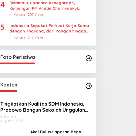
4
Disambut Upacara Kenegaraan,
Kunjungan PM Anutin Charnvirakul
Perkuat Hubungan Indonesia-Thailand
In Konten
257 Views
5
Indonesia Sepakat Perkuat Kerja Sama
dengan Thailand, dari Pangan hingga
Ekonomi Digital
In Konten
245 Views
Foto Peristiwa
Konten
Tingkatkan Kualitas SDM Indonesia,
Prabowo Bangun Sekolah Unggulan
hingga Undang Universitas Terbaik
In Konten
August 6, 2026
Dunia
Akal Bulus Laporan Begal