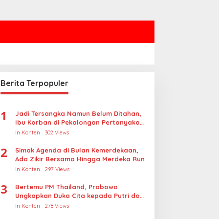
Berita Terpopuler
1
Jadi Tersangka Namun Belum Ditahan,
Ibu Korban di Pekalongan Pertanyakan
Keseriusan Polisi Tangani Kasus
In Konten
302 Views
Rudapksa Sampai Anaknya Hamil
2
Simak Agenda di Bulan Kemerdekaan,
Ada Zikir Bersama Hingga Merdeka Run
In Konten
297 Views
3
Bertemu PM Thailand, Prabowo
Ungkapkan Duka Cita kepada Putri dan
Selamat Ulang Tahun ke Raja Thailand
In Konten
278 Views