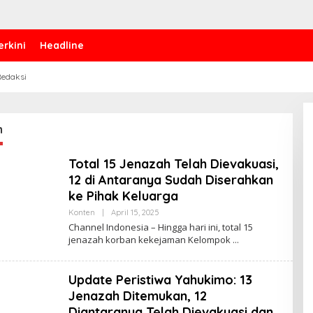
erkini
Headline
edaksi
h
Total 15 Jenazah Telah Dievakuasi,
12 di Antaranya Sudah Diserahkan
ke Pihak Keluarga
Konten
|
April 15, 2025
B
Y
Channel Indonesia – Hingga hari ini, total 15
C
jenazah korban kekejaman Kelompok
H
A
N
N
Update Peristiwa Yahukimo: 13
E
L
Jenazah Ditemukan, 12
I
Diantaranya Telah Dievakuasi dan
N