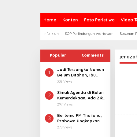
Home
Konten
Foto Peristiwa
Video T
Info Iklan
SOP Perlindungan Wartawan
Susunan R
Popular
Comments
jenaza
Jadi Tersangka Namun
1
Belum Ditahan, Ibu
Korban di Pekalongan
302 Views
Pertanyakan
Keseriusan Polisi
Simak Agenda di Bulan
2
Tangani Kasus
Kemerdekaan, Ada Zikir
Rudapksa Sampai
Bersama Hingga
297 Views
Anaknya Hamil
Merdeka Run
Bertemu PM Thailand,
3
Prabowo Ungkapkan
Duka Cita kepada Putri
278 Views
dan Selamat Ulang