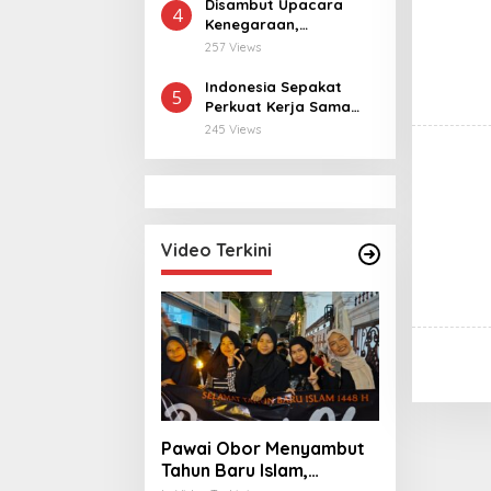
Tahun ke Raja Thailand
Disambut Upacara
4
Kenegaraan,
Kunjungan PM Anutin
257 Views
Charnvirakul Perkuat
Hubungan Indonesia-
Indonesia Sepakat
5
Thailand
Perkuat Kerja Sama
dengan Thailand, dari
245 Views
Pangan hingga
Ekonomi Digital
Video Terkini
Pawai Obor Menyambut
Tahun Baru Islam,