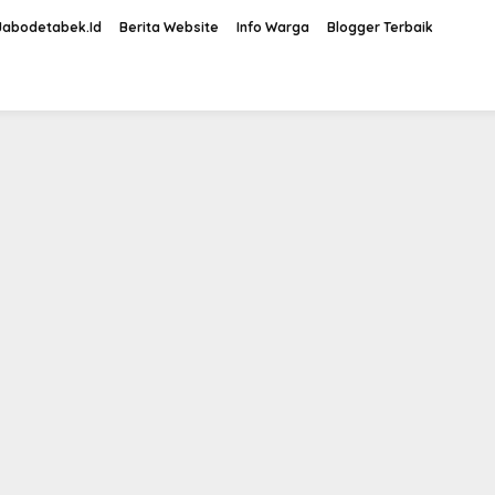
Jabodetabek.Id
Berita Website
Info Warga
Blogger Terbaik