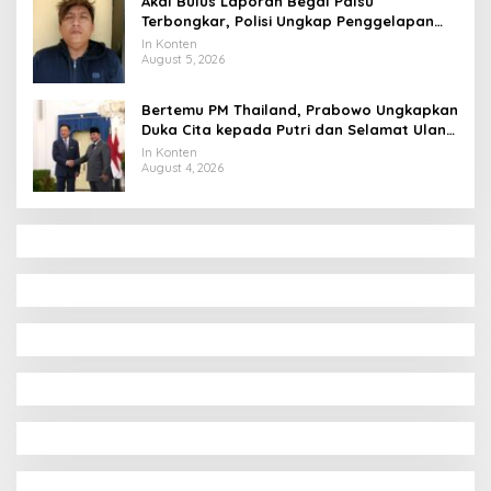
Akal Bulus Laporan Begal Palsu
Terbongkar, Polisi Ungkap Penggelapan
Uang Perusahaan untuk Crypto
In Konten
August 5, 2026
Bertemu PM Thailand, Prabowo Ungkapkan
Duka Cita kepada Putri dan Selamat Ulang
Tahun ke Raja Thailand
In Konten
August 4, 2026