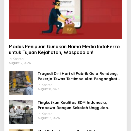
Modus Penipuan Gunakan Nama Media IndoFerro
untuk Tujuan Kejahatan, Waspadalah!
In Konten
August 9, 2026
Tragedi Dini Hari di Pabrik Gula Rendeng,
Pekerja Tewas Tertimpa Alat Pengangkat
Tebu
In Konten
August 8, 2026
Tingkatkan Kualitas SDM Indonesia,
Prabowo Bangun Sekolah Unggulan
hingga Undang Universitas Terbaik Dunia
In Konten
August 6, 2026