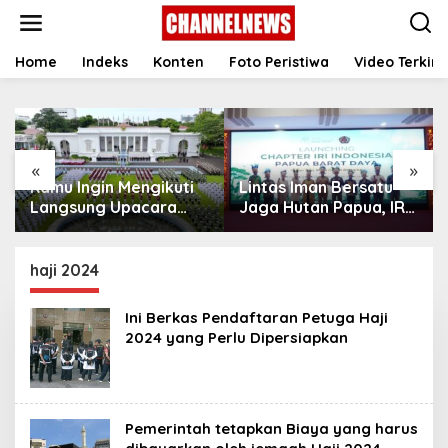
S
k
i
p
Home
Indeks
Konten
Foto Peristiwa
Video Terkini
t
o
c
o
n
«
»
t
Kamu Ingin Mengikuti
Lintas Iman Bersatu
e
n
Langsung Upacara
Jaga Hutan Papua, IRI
t
HUT Ke-81
Indonesia Resmikan
Kemerdekaan RI di
Chapter Papua Barat
Istana? Ini Link
Daya
haji 2024
Pendaftaran Resminya
di Sini
Ini Berkas Pendaftaran Petuga Haji
2024 yang Perlu Dipersiapkan
Pemerintah tetapkan Biaya yang harus