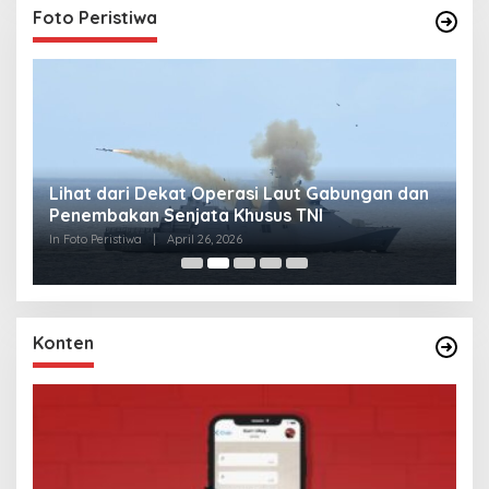
Foto Peristiwa
Lihat dari Dekat Operasi Laut Gabungan dan
L
Penembakan Senjata Khusus TNI
M
R
In Foto Peristiwa
|
April 26, 2026
In 
Konten