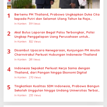
1
Bertemu PM Thailand, Prabowo Ungkapkan Duka Cita
kepada Putri dan Selamat Ulang Tahun ke Raja
Thailand
In Konten
319 Views
2
Akal Bulus Laporan Begal Palsu Terbongkar, Polisi
Ungkap Penggelapan Uang Perusahaan untuk
Crypto
In Konten
302 Views
3
Disambut Upacara Kenegaraan, Kunjungan PM Anutin
Charnvirakul Perkuat Hubungan Indonesia-Thailand
In Konten
281 Views
4
Indonesia Sepakat Perkuat Kerja Sama dengan
Thailand, dari Pangan hingga Ekonomi Digital
In Konten
270 Views
5
Tingkatkan Kualitas SDM Indonesia, Prabowo Bangun
Sekolah Unggulan hingga Undang Universitas Terbaik
Dunia
In Konten
235 Views