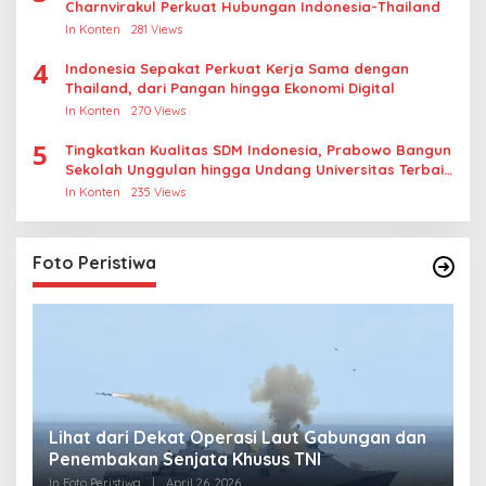
Charnvirakul Perkuat Hubungan Indonesia-Thailand
In Konten
281 Views
4
Indonesia Sepakat Perkuat Kerja Sama dengan
Thailand, dari Pangan hingga Ekonomi Digital
In Konten
270 Views
5
Tingkatkan Kualitas SDM Indonesia, Prabowo Bangun
Sekolah Unggulan hingga Undang Universitas Terbaik
Dunia
In Konten
235 Views
Foto Peristiwa
Lihat dari Dekat Operasi Laut Gabungan dan
L
Penembakan Senjata Khusus TNI
M
R
In Foto Peristiwa
|
April 26, 2026
In 