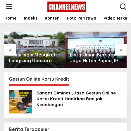
S
k
i
p
Home
Indeks
Konten
Foto Peristiwa
Video Terkini
t
o
c
o
n
«
»
t
Kamu Ingin Mengikuti
Lintas Iman Bersatu
e
n
Langsung Upacara
Jaga Hutan Papua, IRI
t
HUT Ke-81
Indonesia Resmikan
Kemerdekaan RI di
Chapter Papua Barat
Istana? Ini Link
Daya
Gestun Online Kartu Kredit
Pendaftaran Resminya
di Sini
Sangat Diminati, Jasa Gestun Online
Kartu Kredit Hadirkan Banyak
Keuntungan
Berita Terpopuler