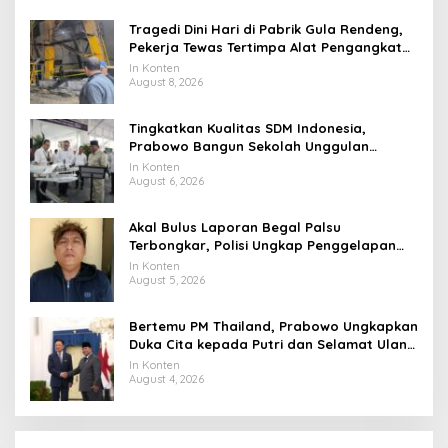
Tragedi Dini Hari di Pabrik Gula Rendeng,
Pekerja Tewas Tertimpa Alat Pengangkat
Tebu
In Konten
August 8, 2026
Tingkatkan Kualitas SDM Indonesia,
Prabowo Bangun Sekolah Unggulan
hingga Undang Universitas Terbaik Dunia
In Konten
August 6, 2026
Akal Bulus Laporan Begal Palsu
Terbongkar, Polisi Ungkap Penggelapan
Uang Perusahaan untuk Crypto
In Konten
August 5, 2026
Bertemu PM Thailand, Prabowo Ungkapkan
Duka Cita kepada Putri dan Selamat Ulang
Tahun ke Raja Thailand
In Konten
August 4, 2026