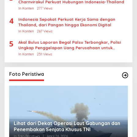
Charnvirakul Perkuat Hubungan Indonesia-Thailand
In Konten
277 Views
4
Indonesia Sepakat Perkuat Kerja Sama dengan
Thailand, dari Pangan hingga Ekonomi Digital
In Konten
267 Views
5
Akal Bulus Laporan Begal Palsu Terbongkar, Polisi
Ungkap Penggelapan Uang Perusahaan untuk
Crypto
In Konten
251 Views
Foto Peristiwa
Lihat dari Dekat Operasi Laut Gabungan dan
L
Penembakan Senjata Khusus TNI
M
R
In Foto Peristiwa
|
April 26, 2026
In 