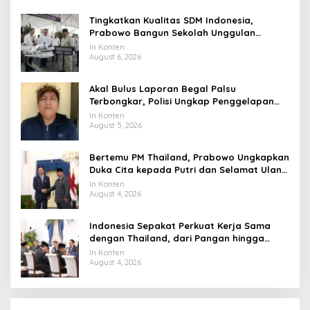
Tingkatkan Kualitas SDM Indonesia,
Prabowo Bangun Sekolah Unggulan
hingga Undang Universitas Terbaik Dunia
In Konten
August 6, 2026
Akal Bulus Laporan Begal Palsu
Terbongkar, Polisi Ungkap Penggelapan
Uang Perusahaan untuk Crypto
In Konten
August 5, 2026
Bertemu PM Thailand, Prabowo Ungkapkan
Duka Cita kepada Putri dan Selamat Ulang
Tahun ke Raja Thailand
In Konten
August 4, 2026
Indonesia Sepakat Perkuat Kerja Sama
dengan Thailand, dari Pangan hingga
Ekonomi Digital
In Konten
August 4, 2026