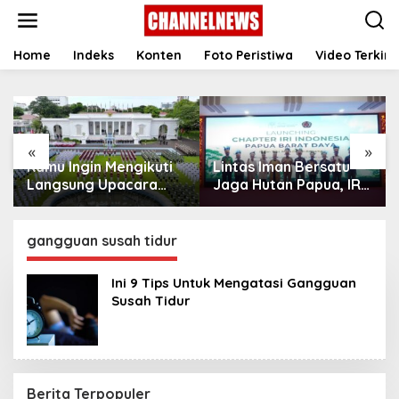
S
k
i
p
Home
Indeks
Konten
Foto Peristiwa
Video Terkini
t
o
c
o
n
«
»
t
Kamu Ingin Mengikuti
Lintas Iman Bersatu
e
n
Langsung Upacara
Jaga Hutan Papua, IRI
t
HUT Ke-81
Indonesia Resmikan
Kemerdekaan RI di
Chapter Papua Barat
Istana? Ini Link
Daya
gangguan susah tidur
Pendaftaran Resminya
di Sini
Ini 9 Tips Untuk Mengatasi Gangguan
Susah Tidur
Berita Terpopuler