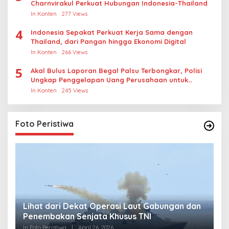
Charnvirakul Perkuat Hubungan Indonesia-Thailand
In Konten
277 Views
4
Indonesia Sepakat Perkuat Kerja Sama dengan
Thailand, dari Pangan hingga Ekonomi Digital
In Konten
266 Views
5
Akal Bulus Laporan Begal Palsu Terbongkar, Polisi
Ungkap Penggelapan Uang Perusahaan untuk
Crypto
In Konten
245 Views
Foto Peristiwa
Lihat dari Dekat Operasi Laut Gabungan dan
L
Penembakan Senjata Khusus TNI
M
R
In Foto Peristiwa
|
April 26, 2026
In 