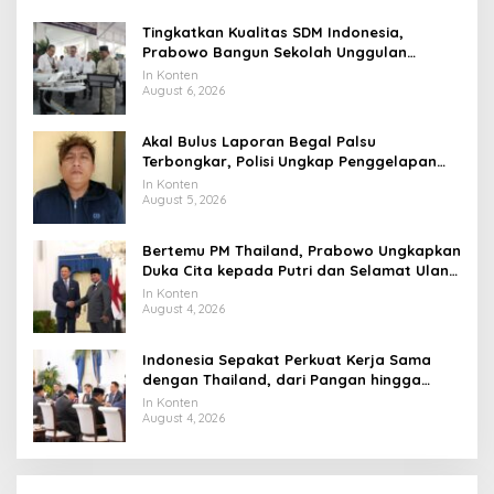
Tingkatkan Kualitas SDM Indonesia,
Prabowo Bangun Sekolah Unggulan
hingga Undang Universitas Terbaik Dunia
In Konten
August 6, 2026
Akal Bulus Laporan Begal Palsu
Terbongkar, Polisi Ungkap Penggelapan
Uang Perusahaan untuk Crypto
In Konten
August 5, 2026
Bertemu PM Thailand, Prabowo Ungkapkan
Duka Cita kepada Putri dan Selamat Ulang
Tahun ke Raja Thailand
In Konten
August 4, 2026
Indonesia Sepakat Perkuat Kerja Sama
dengan Thailand, dari Pangan hingga
Ekonomi Digital
In Konten
August 4, 2026