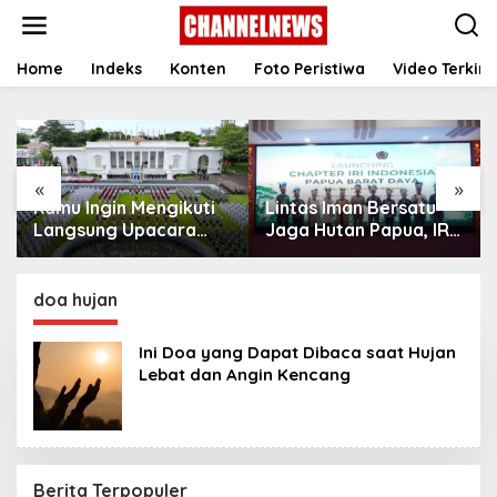
S
k
i
p
Home
Indeks
Konten
Foto Peristiwa
Video Terkini
t
o
c
o
n
«
»
t
Kamu Ingin Mengikuti
Lintas Iman Bersatu
e
n
Langsung Upacara
Jaga Hutan Papua, IRI
t
HUT Ke-81
Indonesia Resmikan
Kemerdekaan RI di
Chapter Papua Barat
Istana? Ini Link
Daya
doa hujan
Pendaftaran Resminya
di Sini
Ini Doa yang Dapat Dibaca saat Hujan
Lebat dan Angin Kencang
Berita Terpopuler