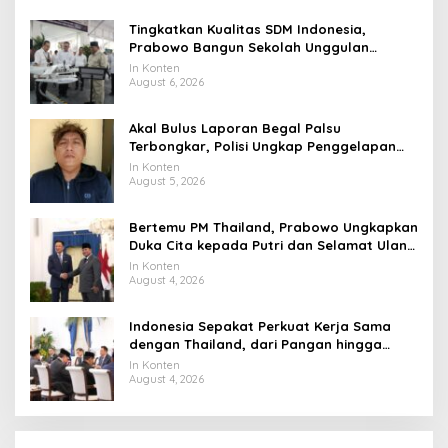
Tingkatkan Kualitas SDM Indonesia,
Prabowo Bangun Sekolah Unggulan
hingga Undang Universitas Terbaik Dunia
In Konten
August 6, 2026
Akal Bulus Laporan Begal Palsu
Terbongkar, Polisi Ungkap Penggelapan
Uang Perusahaan untuk Crypto
In Konten
August 5, 2026
Bertemu PM Thailand, Prabowo Ungkapkan
Duka Cita kepada Putri dan Selamat Ulang
Tahun ke Raja Thailand
In Konten
August 4, 2026
Indonesia Sepakat Perkuat Kerja Sama
dengan Thailand, dari Pangan hingga
Ekonomi Digital
In Konten
August 4, 2026