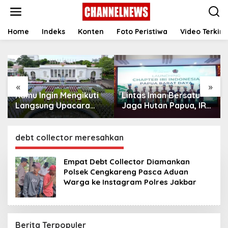
S
k
i
p
Home
Indeks
Konten
Foto Peristiwa
Video Terkini
t
o
c
o
n
«
»
t
Kamu Ingin Mengikuti
Lintas Iman Bersatu
e
n
Langsung Upacara
Jaga Hutan Papua, IRI
t
HUT Ke-81
Indonesia Resmikan
Kemerdekaan RI di
Chapter Papua Barat
Istana? Ini Link
Daya
debt collector meresahkan
Pendaftaran Resminya
di Sini
Empat Debt Collector Diamankan
Polsek Cengkareng Pasca Aduan
Warga ke Instagram Polres Jakbar
Berita Terpopuler