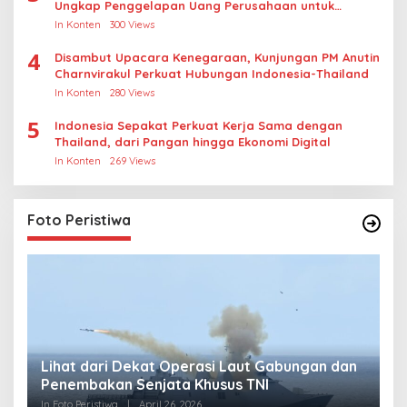
Ungkap Penggelapan Uang Perusahaan untuk
Crypto
In Konten
300 Views
4
Disambut Upacara Kenegaraan, Kunjungan PM Anutin
Charnvirakul Perkuat Hubungan Indonesia-Thailand
In Konten
280 Views
5
Indonesia Sepakat Perkuat Kerja Sama dengan
Thailand, dari Pangan hingga Ekonomi Digital
In Konten
269 Views
Foto Peristiwa
Lihat dari Dekat Operasi Laut Gabungan dan
L
Penembakan Senjata Khusus TNI
M
R
In Foto Peristiwa
|
April 26, 2026
In 