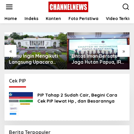
S
k
i
p
Home
Indeks
Konten
Foto Peristiwa
Video Terkini
t
o
c
o
n
«
»
t
Kamu Ingin Mengikuti
Lintas Iman Bersatu
e
n
Langsung Upacara
Jaga Hutan Papua, IRI
t
HUT Ke-81
Indonesia Resmikan
Kemerdekaan RI di
Chapter Papua Barat
Istana? Ini Link
Daya
Cek PIP
Pendaftaran Resminya
di Sini
PIP Tahap 2 Sudah Cair, Begini Cara
Cek PIP lewat Hp , dan Besarannya ‎
Berita Terpopuler