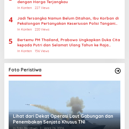
dengan Harga Terjangkau
In Konten
227 Views
4
Jadi Tersangka Namun Belum Ditahan, Ibu Korban di
Pekalongan Pertanyakan Keseriusan Polisi Tangani
Kasus Rudapksa Sampai Anaknya Hamil
In Konten
220 Views
5
Bertemu PM Thailand, Prabowo Ungkapkan Duka Cita
kepada Putri dan Selamat Ulang Tahun ke Raja
Thailand
In Konten
156 Views
Foto Peristiwa
Lihat dari Dekat Operasi Laut Gabungan dan
L
Penembakan Senjata Khusus TNI
M
R
In Foto Peristiwa
|
April 26, 2026
In 