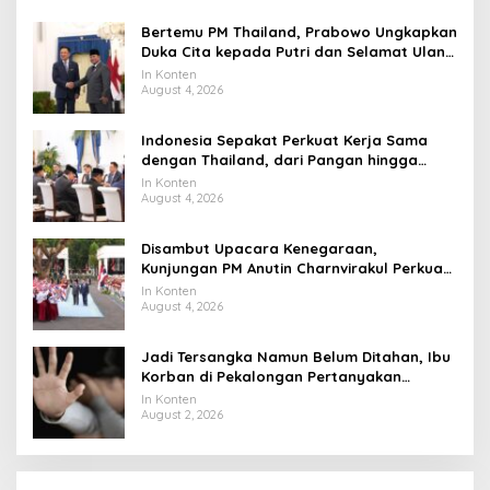
Bertemu PM Thailand, Prabowo Ungkapkan
Duka Cita kepada Putri dan Selamat Ulang
Tahun ke Raja Thailand
In Konten
August 4, 2026
Indonesia Sepakat Perkuat Kerja Sama
dengan Thailand, dari Pangan hingga
Ekonomi Digital
In Konten
August 4, 2026
Disambut Upacara Kenegaraan,
Kunjungan PM Anutin Charnvirakul Perkuat
Hubungan Indonesia-Thailand
In Konten
August 4, 2026
Jadi Tersangka Namun Belum Ditahan, Ibu
Korban di Pekalongan Pertanyakan
Keseriusan Polisi Tangani Kasus Rudapksa
In Konten
Sampai Anaknya Hamil
August 2, 2026