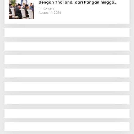
dengan Thailand, dari Pangan hingga
Ekonomi Digital
In Konten
August 4, 2026