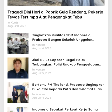
Tragedi Dini Hari di Pabrik Gula Rendeng, Pekerja
Tewas Tertimpa Alat Pengangkat Tebu
In Konten
August 8, 2026
Tingkatkan Kualitas SDM Indonesia,
Prabowo Bangun Sekolah Unggulan
hingga Undang Universitas Terbaik Dunia
In Konten
August 6, 2026
Akal Bulus Laporan Begal Palsu
Terbongkar, Polisi Ungkap Penggelapan
Uang Perusahaan untuk Crypto
In Konten
August 5, 2026
Bertemu PM Thailand, Prabowo Ungkapkan
Duka Cita kepada Putri dan Selamat Ulang
Tahun ke Raja Thailand
In Konten
August 4, 2026
Indonesia Sepakat Perkuat Kerja Sama