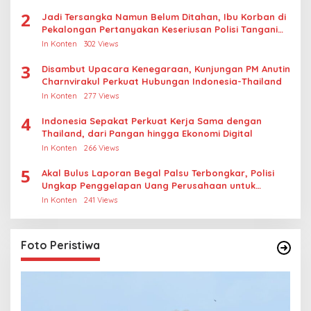
2
Jadi Tersangka Namun Belum Ditahan, Ibu Korban di
Pekalongan Pertanyakan Keseriusan Polisi Tangani
Kasus Rudapksa Sampai Anaknya Hamil
In Konten
302 Views
3
Disambut Upacara Kenegaraan, Kunjungan PM Anutin
Charnvirakul Perkuat Hubungan Indonesia-Thailand
In Konten
277 Views
4
Indonesia Sepakat Perkuat Kerja Sama dengan
Thailand, dari Pangan hingga Ekonomi Digital
In Konten
266 Views
5
Akal Bulus Laporan Begal Palsu Terbongkar, Polisi
Ungkap Penggelapan Uang Perusahaan untuk
Crypto
In Konten
241 Views
Foto Peristiwa