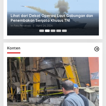
Lihat dari Dekat Operasi Laut Gabungan dan
L
Penembakan Senjata Khusus TNI
M
R
In Foto Peristiwa
|
April 26, 2026
In 
Konten