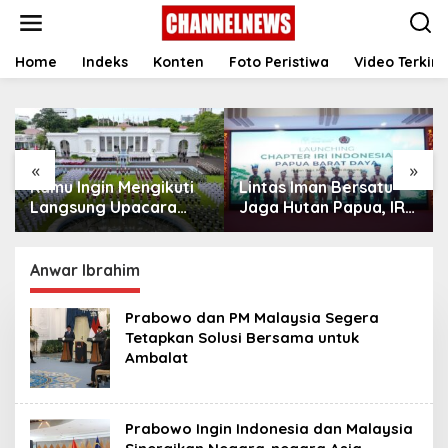
S
k
i
p
Home
Indeks
Konten
Foto Peristiwa
Video Terkini
t
o
c
o
n
«
»
t
Kamu Ingin Mengikuti
Lintas Iman Bersatu
e
n
Langsung Upacara
Jaga Hutan Papua, IRI
t
HUT Ke-81
Indonesia Resmikan
Kemerdekaan RI di
Chapter Papua Barat
Istana? Ini Link
Daya
Anwar Ibrahim
Pendaftaran Resminya
di Sini
Prabowo dan PM Malaysia Segera
Tetapkan Solusi Bersama untuk
Ambalat
Prabowo Ingin Indonesia dan Malaysia