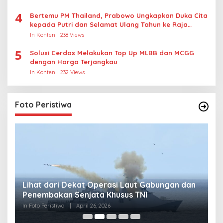
4
Bertemu PM Thailand, Prabowo Ungkapkan Duka Cita
kepada Putri dan Selamat Ulang Tahun ke Raja
Thailand
In Konten
238 Views
5
Solusi Cerdas Melakukan Top Up MLBB dan MCGG
dengan Harga Terjangkau
In Konten
232 Views
Foto Peristiwa
Lihat dari Dekat Operasi Laut Gabungan dan
L
Penembakan Senjata Khusus TNI
M
R
In Foto Peristiwa
|
April 26, 2026
In 