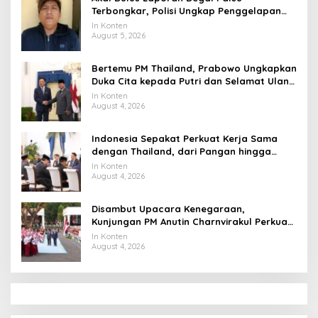
Terbongkar, Polisi Ungkap Penggelapan
Uang Perusahaan untuk Crypto
In Konten
August 5, 2026
Bertemu PM Thailand, Prabowo Ungkapkan
Duka Cita kepada Putri dan Selamat Ulang
Tahun ke Raja Thailand
In Konten
August 4, 2026
Indonesia Sepakat Perkuat Kerja Sama
dengan Thailand, dari Pangan hingga
Ekonomi Digital
In Konten
August 4, 2026
Disambut Upacara Kenegaraan,
Kunjungan PM Anutin Charnvirakul Perkuat
Hubungan Indonesia-Thailand
In Konten
August 4, 2026