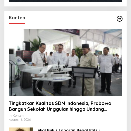
Konten
Tingkatkan Kualitas SDM Indonesia, Prabowo
Bangun Sekolah Unggulan hingga Undang
Universitas Terbaik Dunia
In Konten
August 6, 2026
Akal Bulus Laporan Begal Palsu