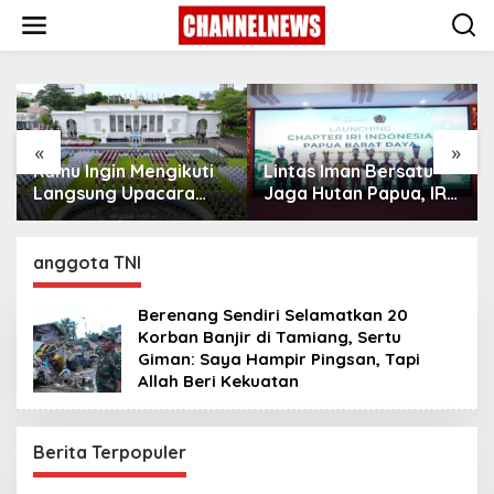
S
k
i
p
t
o
c
o
«
»
n
Kamu Ingin Mengikuti
Lintas Iman Bersatu
t
Langsung Upacara
Jaga Hutan Papua, IRI
e
HUT Ke-81
Indonesia Resmikan
n
Kemerdekaan RI di
Chapter Papua Barat
t
Istana? Ini Link
Daya
anggota TNI
Pendaftaran Resminya
di Sini
Berenang Sendiri Selamatkan 20
Korban Banjir di Tamiang, Sertu
Giman: Saya Hampir Pingsan, Tapi
Allah Beri Kekuatan
Berita Terpopuler