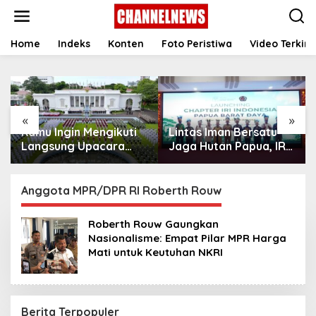
S
k
i
p
Home
Indeks
Konten
Foto Peristiwa
Video Terkini
t
o
c
o
n
«
»
t
Kamu Ingin Mengikuti
Lintas Iman Bersatu
e
n
Langsung Upacara
Jaga Hutan Papua, IRI
t
HUT Ke-81
Indonesia Resmikan
Kemerdekaan RI di
Chapter Papua Barat
Istana? Ini Link
Daya
Anggota MPR/DPR RI Roberth Rouw
Pendaftaran Resminya
di Sini
Roberth Rouw Gaungkan
Nasionalisme: Empat Pilar MPR Harga
Mati untuk Keutuhan NKRI
Berita Terpopuler