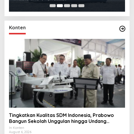
Konten
Tingkatkan Kualitas SDM Indonesia, Prabowo
Bangun Sekolah Unggulan hingga Undang
Universitas Terbaik Dunia
In Konten
August 6, 2026