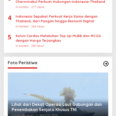
Charnvirakul Perkuat Hubungan Indonesia-Thailand
In Konten
277 Views
4
Indonesia Sepakat Perkuat Kerja Sama dengan
Thailand, dari Pangan hingga Ekonomi Digital
In Konten
266 Views
5
Solusi Cerdas Melakukan Top Up MLBB dan MCGG
dengan Harga Terjangkau
In Konten
233 Views
Foto Peristiwa
Lihat dari Dekat Operasi Laut Gabungan dan
L
Penembakan Senjata Khusus TNI
M
R
In Foto Peristiwa
|
April 26, 2026
In 