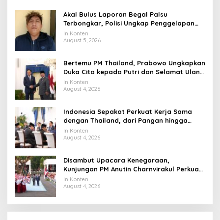
Akal Bulus Laporan Begal Palsu
Terbongkar, Polisi Ungkap Penggelapan
Uang Perusahaan untuk Crypto
In Konten
August 5, 2026
Bertemu PM Thailand, Prabowo Ungkapkan
Duka Cita kepada Putri dan Selamat Ulang
Tahun ke Raja Thailand
In Konten
August 4, 2026
Indonesia Sepakat Perkuat Kerja Sama
dengan Thailand, dari Pangan hingga
Ekonomi Digital
In Konten
August 4, 2026
Disambut Upacara Kenegaraan,
Kunjungan PM Anutin Charnvirakul Perkuat
Hubungan Indonesia-Thailand
In Konten
August 4, 2026