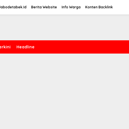
Jabodetabek.Id
Berita Website
Info Warga
Konten Backlink
erkini
Headline