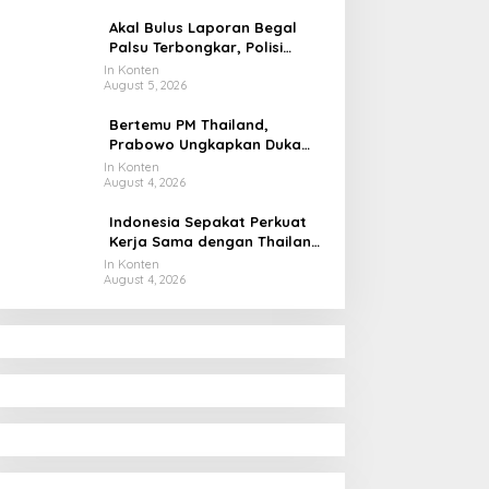
Dunia
Akal Bulus Laporan Begal
Palsu Terbongkar, Polisi
Ungkap Penggelapan Uang
In Konten
August 5, 2026
Perusahaan untuk Crypto
Bertemu PM Thailand,
Prabowo Ungkapkan Duka
Cita kepada Putri dan
In Konten
August 4, 2026
Selamat Ulang Tahun ke Raja
Thailand
Indonesia Sepakat Perkuat
Kerja Sama dengan Thailand,
dari Pangan hingga Ekonomi
In Konten
August 4, 2026
Digital