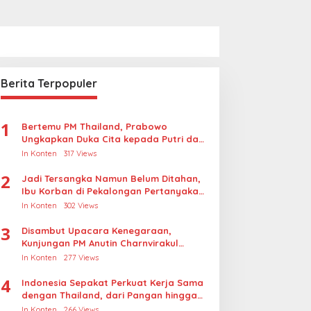
Berita Terpopuler
1
Bertemu PM Thailand, Prabowo
Ungkapkan Duka Cita kepada Putri dan
Selamat Ulang Tahun ke Raja Thailand
In Konten
317 Views
2
Jadi Tersangka Namun Belum Ditahan,
Ibu Korban di Pekalongan Pertanyakan
Keseriusan Polisi Tangani Kasus
In Konten
302 Views
Rudapksa Sampai Anaknya Hamil
3
Disambut Upacara Kenegaraan,
Kunjungan PM Anutin Charnvirakul
Perkuat Hubungan Indonesia-Thailand
In Konten
277 Views
4
Indonesia Sepakat Perkuat Kerja Sama
dengan Thailand, dari Pangan hingga
Ekonomi Digital
In Konten
266 Views