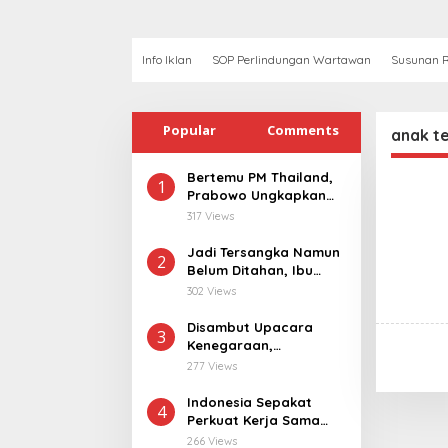
Info Iklan
SOP Perlindungan Wartawan
Susunan R
Popular
Comments
anak te
Bertemu PM Thailand,
1
Prabowo Ungkapkan
Duka Cita kepada Putri
317 Views
dan Selamat Ulang
Tahun ke Raja Thailand
Jadi Tersangka Namun
2
Belum Ditahan, Ibu
Korban di Pekalongan
302 Views
Pertanyakan
Keseriusan Polisi
Disambut Upacara
3
Tangani Kasus
Kenegaraan,
Rudapksa Sampai
Kunjungan PM Anutin
277 Views
Anaknya Hamil
Charnvirakul Perkuat
Hubungan Indonesia-
Indonesia Sepakat
4
Thailand
Perkuat Kerja Sama
dengan Thailand, dari
266 Views