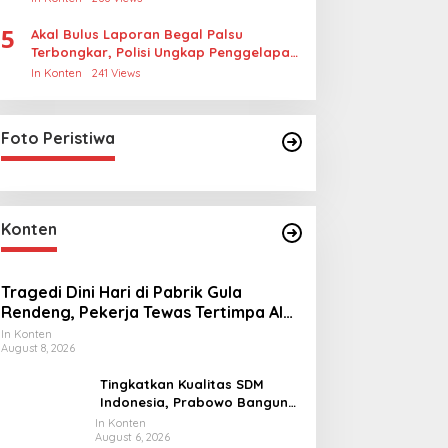
5
Akal Bulus Laporan Begal Palsu
Terbongkar, Polisi Ungkap Penggelapan
Uang Perusahaan untuk Crypto
In Konten
241 Views
Foto Peristiwa
Konten
Tragedi Dini Hari di Pabrik Gula
Rendeng, Pekerja Tewas Tertimpa Alat
Pengangkat Tebu
In Konten
August 8, 2026
Tingkatkan Kualitas SDM
Indonesia, Prabowo Bangun
Sekolah Unggulan hingga
In Konten
August 6, 2026
Undang Universitas Terbaik