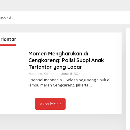
edaksi
rlantar
Momen Mengharukan di
Cengkareng: Polisi Suapi Anak
Terlantar yang Lapar
Headline
,
Konten
|
June 11, 2024
B
Y
Channel Indonesia – Selasa pagi yang sibuk di
C
lampu merah Cengkareng, Jakarta
H
A
N
N
E
View More
L
I
N
D
O
N