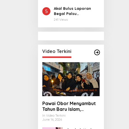
Pangan hingga
Ekonomi Digital
Akal Bulus Laporan
5
Begal Palsu
Terbongkar, Polisi
241 Views
Ungkap Penggelapan
Uang Perusahaan
untuk Crypto
Video Terkini
Pawai Obor Menyambut
Tahun Baru Islam,
Bangkitkan Nilai
In Video Terkini
June 16, 2026
Persatuan di Palmerah
Jakbar