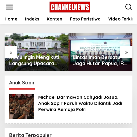
S
k
i
p
Home
Indeks
Konten
Foto Peristiwa
Video Terkini
t
o
c
o
n
«
»
t
Kamu Ingin Mengikuti
Lintas Iman Bersatu
e
n
Langsung Upacara
Jaga Hutan Papua, IRI
t
HUT Ke-81
Indonesia Resmikan
Kemerdekaan RI di
Chapter Papua Barat
Istana? Ini Link
Daya
Anak Sopir
Pendaftaran Resminya
di Sini
Michael Darmawan Cahyadi Josua,
Anak Sopir Paruh Waktu Dilantik Jadi
Perwira Remaja Polri
Berita Terpopuler