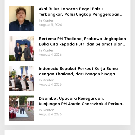
Akal Bulus Laporan Begal Palsu
Terbongkar, Polisi Ungkap Penggelapan
Uang Perusahaan untuk Crypto
In Konten
August 5, 2026
Bertemu PM Thailand, Prabowo Ungkapkan
Duka Cita kepada Putri dan Selamat Ulang
Tahun ke Raja Thailand
In Konten
August 4, 2026
Indonesia Sepakat Perkuat Kerja Sama
dengan Thailand, dari Pangan hingga
Ekonomi Digital
In Konten
August 4, 2026
Disambut Upacara Kenegaraan,
Kunjungan PM Anutin Charnvirakul Perkuat
Hubungan Indonesia-Thailand
In Konten
August 4, 2026