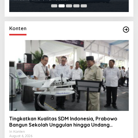
Konten
Tingkatkan Kualitas SDM Indonesia, Prabowo
Bangun Sekolah Unggulan hingga Undang
Universitas Terbaik Dunia
In Konten
August 6, 2026