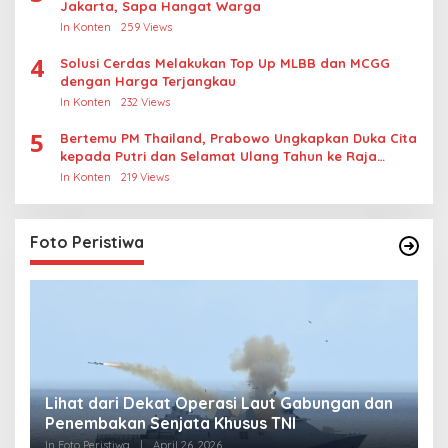
Jakarta, Sapa Hangat Warga
In Konten
259 Views
4
Solusi Cerdas Melakukan Top Up MLBB dan MCGG
dengan Harga Terjangkau
In Konten
232 Views
5
Bertemu PM Thailand, Prabowo Ungkapkan Duka Cita
kepada Putri dan Selamat Ulang Tahun ke Raja
Thailand
In Konten
219 Views
Foto Peristiwa
Lihat dari Dekat Operasi Laut Gabungan dan
L
Penembakan Senjata Khusus TNI
M
R
In Foto Peristiwa
|
April 26, 2026
In 