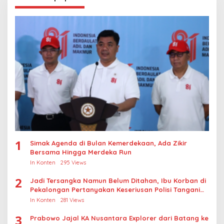
1
Simak Agenda di Bulan Kemerdekaan, Ada Zikir
Bersama Hingga Merdeka Run
In Konten
295 Views
2
Jadi Tersangka Namun Belum Ditahan, Ibu Korban di
Pekalongan Pertanyakan Keseriusan Polisi Tangani
Kasus Rudapksa Sampai Anaknya Hamil
In Konten
281 Views
3
Prabowo Jajal KA Nusantara Explorer dari Batang ke