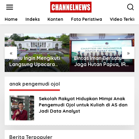
S
k
i
p
Home
Indeks
Konten
Foto Peristiwa
Video Terkini
t
o
c
o
n
«
»
t
Kamu Ingin Mengikuti
Lintas Iman Bersatu
e
n
Langsung Upacara
Jaga Hutan Papua, IRI
t
HUT Ke-81
Indonesia Resmikan
Kemerdekaan RI di
Chapter Papua Barat
Istana? Ini Link
Daya
anak pengemudi ojol
Pendaftaran Resminya
di Sini
Sekolah Rakyat Hidupkan Mimpi Anak
Pengemudi Ojol untuk Kuliah di AS dan
Jadi Data Analyst
Berita Terpopuler