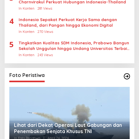
Charnvirakul Perkuat Hubungan Indonesia-Thailand
In Konten
281 Views
4
Indonesia Sepakat Perkuat Kerja Sama dengan
Thailand, dari Pangan hingga Ekonomi Digital
In Konten
270 Views
5
Tingkatkan Kualitas SDM Indonesia, Prabowo Bangun
Sekolah Unggulan hingga Undang Universitas Terbaik
Dunia
In Konten
243 Views
Foto Peristiwa
Lihat dari Dekat Operasi Laut Gabungan dan
L
Penembakan Senjata Khusus TNI
M
R
In Foto Peristiwa
|
April 26, 2026
In 