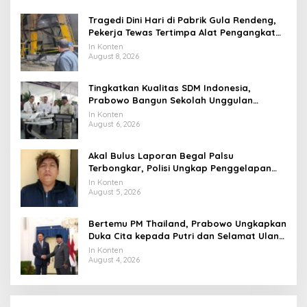
Tragedi Dini Hari di Pabrik Gula Rendeng,
Pekerja Tewas Tertimpa Alat Pengangkat
Tebu
In Konten
August 8, 2026
Tingkatkan Kualitas SDM Indonesia,
Prabowo Bangun Sekolah Unggulan
hingga Undang Universitas Terbaik Dunia
In Konten
August 6, 2026
Akal Bulus Laporan Begal Palsu
Terbongkar, Polisi Ungkap Penggelapan
Uang Perusahaan untuk Crypto
In Konten
August 5, 2026
Bertemu PM Thailand, Prabowo Ungkapkan
Duka Cita kepada Putri dan Selamat Ulang
Tahun ke Raja Thailand
In Konten
August 4, 2026