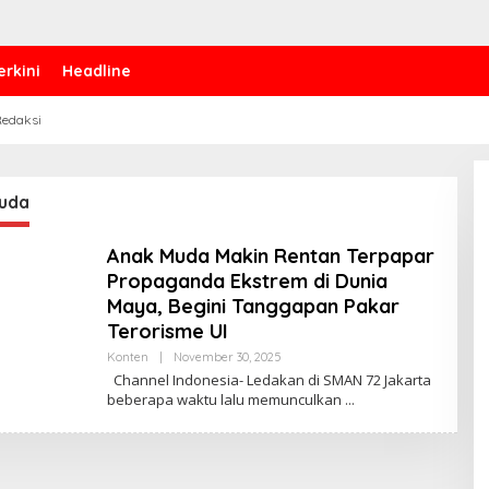
erkini
Headline
edaksi
uda
Anak Muda Makin Rentan Terpapar
Propaganda Ekstrem di Dunia
Maya, Begini Tanggapan Pakar
Terorisme UI
Konten
|
November 30, 2025
B
Y
Channel Indonesia- Ledakan di SMAN 72 Jakarta
C
beberapa waktu lalu memunculkan
H
A
N
N
E
L