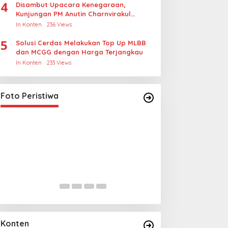
4
Disambut Upacara Kenegaraan,
Kunjungan PM Anutin Charnvirakul
Perkuat Hubungan Indonesia-Thailand
In Konten
236 Views
5
Solusi Cerdas Melakukan Top Up MLBB
dan MCGG dengan Harga Terjangkau
In Konten
233 Views
Pria Diduga Bunuh Diri di Jalur Rel
KA Blambangan-Pasar Senen,
Kepala Putus Hingga Kaki Korban
In Foto Peristiwa
|
April 27, 2026
Foto Peristiwa
Hancur
Lihat dari Dekat
Gabungan dan 
Senjata Khusus T
In Foto Peristiwa
|
Apri
Konten