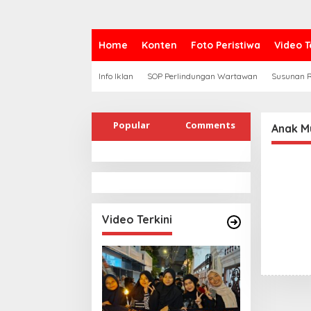
Home
Konten
Foto Peristiwa
Video T
Info Iklan
SOP Perlindungan Wartawan
Susunan R
Popular
Comments
Anak M
Video Terkini