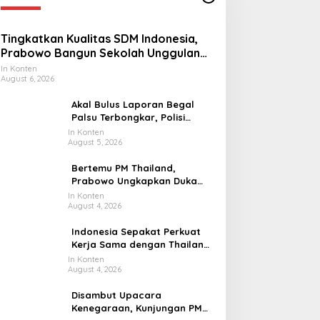
Tingkatkan Kualitas SDM Indonesia,
Prabowo Bangun Sekolah Unggulan
hingga Undang Universitas Terbaik
In Konten
August 6, 2026
Dunia
Akal Bulus Laporan Begal
Palsu Terbongkar, Polisi
Ungkap Penggelapan Uang
In Konten
August 5, 2026
Perusahaan untuk Crypto
Bertemu PM Thailand,
Prabowo Ungkapkan Duka
Cita kepada Putri dan
In Konten
August 4, 2026
Selamat Ulang Tahun ke Raja
Thailand
Indonesia Sepakat Perkuat
Kerja Sama dengan Thailand,
dari Pangan hingga Ekonomi
In Konten
August 4, 2026
Digital
Disambut Upacara
Kenegaraan, Kunjungan PM