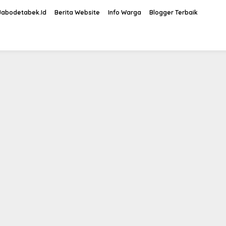
Jabodetabek.Id
Berita Website
Info Warga
Blogger Terbaik