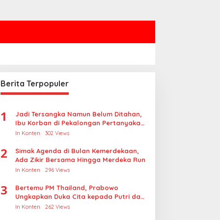
Berita Terpopuler
1
Jadi Tersangka Namun Belum Ditahan,
Ibu Korban di Pekalongan Pertanyakan
Keseriusan Polisi Tangani Kasus
In Konten
302 Views
Rudapksa Sampai Anaknya Hamil
2
Simak Agenda di Bulan Kemerdekaan,
Ada Zikir Bersama Hingga Merdeka Run
In Konten
296 Views
3
Bertemu PM Thailand, Prabowo
Ungkapkan Duka Cita kepada Putri dan
Selamat Ulang Tahun ke Raja Thailand
In Konten
262 Views