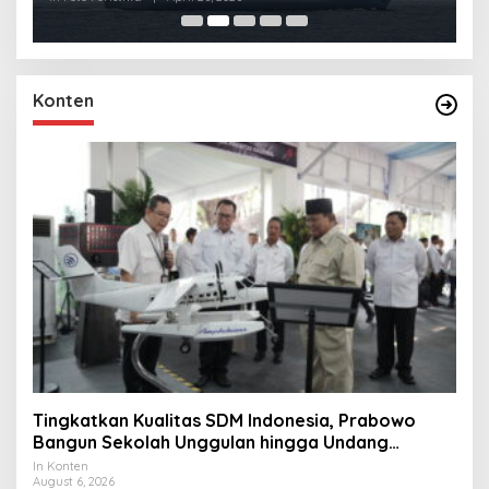
Konten
Tingkatkan Kualitas SDM Indonesia, Prabowo
Bangun Sekolah Unggulan hingga Undang
Universitas Terbaik Dunia
In Konten
August 6, 2026