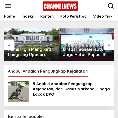
S
k
i
p
Home
Indeks
Konten
Foto Peristiwa
Video Terkini
t
o
c
o
n
«
»
t
Kamu Ingin Mengikuti
Lintas Iman Bersatu
e
n
Langsung Upacara
Jaga Hutan Papua, IRI
t
HUT Ke-81
Indonesia Resmikan
Kemerdekaan RI di
Chapter Papua Barat
Istana? Ini Link
Daya
Anabul Andalan Pengungkap Kejahatan
Pendaftaran Resminya
di Sini
5 Anabul Andalan Pengungkap
Kejahatan, dari Kasus Narkoba Hingga
Lacak DPO
Berita Terpopuler