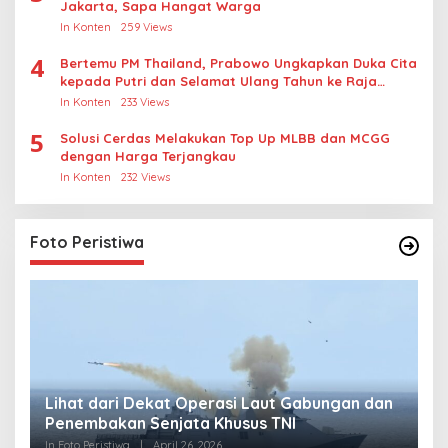
Jakarta, Sapa Hangat Warga
In Konten
259 Views
4
Bertemu PM Thailand, Prabowo Ungkapkan Duka Cita
kepada Putri dan Selamat Ulang Tahun ke Raja
Thailand
In Konten
233 Views
5
Solusi Cerdas Melakukan Top Up MLBB dan MCGG
dengan Harga Terjangkau
In Konten
232 Views
Foto Peristiwa
Lihat dari Dekat Operasi Laut Gabungan dan
L
Penembakan Senjata Khusus TNI
M
R
In Foto Peristiwa
|
April 26, 2026
In 