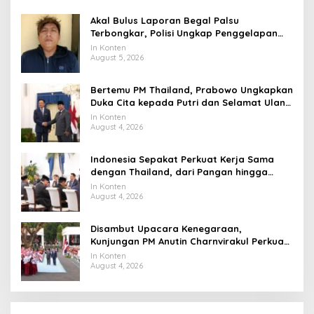
Akal Bulus Laporan Begal Palsu
Terbongkar, Polisi Ungkap Penggelapan
Uang Perusahaan untuk Crypto
In Konten
August 5, 2026
Bertemu PM Thailand, Prabowo Ungkapkan
Duka Cita kepada Putri dan Selamat Ulang
Tahun ke Raja Thailand
In Konten
August 4, 2026
Indonesia Sepakat Perkuat Kerja Sama
dengan Thailand, dari Pangan hingga
Ekonomi Digital
In Konten
August 4, 2026
Disambut Upacara Kenegaraan,
Kunjungan PM Anutin Charnvirakul Perkuat
Hubungan Indonesia-Thailand
In Konten
August 4, 2026