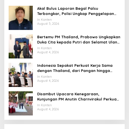
Akal Bulus Laporan Begal Palsu
Terbongkar, Polisi Ungkap Penggelapan
Uang Perusahaan untuk Crypto
In Konten
August 5, 2026
Bertemu PM Thailand, Prabowo Ungkapkan
Duka Cita kepada Putri dan Selamat Ulang
Tahun ke Raja Thailand
In Konten
August 4, 2026
Indonesia Sepakat Perkuat Kerja Sama
dengan Thailand, dari Pangan hingga
Ekonomi Digital
In Konten
August 4, 2026
Disambut Upacara Kenegaraan,
Kunjungan PM Anutin Charnvirakul Perkuat
Hubungan Indonesia-Thailand
In Konten
August 4, 2026