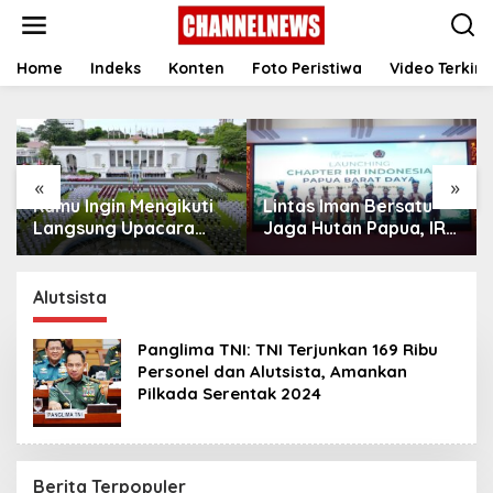
S
k
i
p
Home
Indeks
Konten
Foto Peristiwa
Video Terkini
t
o
c
o
n
«
»
t
Kamu Ingin Mengikuti
Lintas Iman Bersatu
e
n
Langsung Upacara
Jaga Hutan Papua, IRI
t
HUT Ke-81
Indonesia Resmikan
Kemerdekaan RI di
Chapter Papua Barat
Istana? Ini Link
Daya
Alutsista
Pendaftaran Resminya
di Sini
Panglima TNI: TNI Terjunkan 169 Ribu
Personel dan Alutsista, Amankan
Pilkada Serentak 2024
Berita Terpopuler