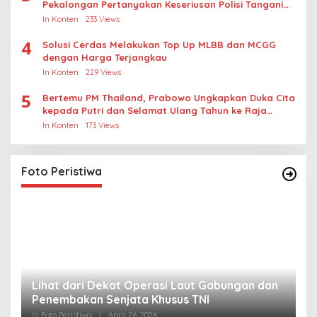
Pekalongan Pertanyakan Keseriusan Polisi Tangani
Kasus Rudapksa Sampai Anaknya Hamil
In Konten
233 Views
4
Solusi Cerdas Melakukan Top Up MLBB dan MCGG
dengan Harga Terjangkau
In Konten
229 Views
5
Bertemu PM Thailand, Prabowo Ungkapkan Duka Cita
kepada Putri dan Selamat Ulang Tahun ke Raja
Thailand
In Konten
173 Views
Foto Peristiwa
Lihat dari Dekat Operasi Laut Gabungan dan
L
Penembakan Senjata Khusus TNI
M
R
In Foto Peristiwa
|
April 26, 2026
In 