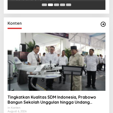
Konten
Tingkatkan Kualitas SDM Indonesia, Prabowo
Bangun Sekolah Unggulan hingga Undang
Universitas Terbaik Dunia
In Konten
August 6, 2026