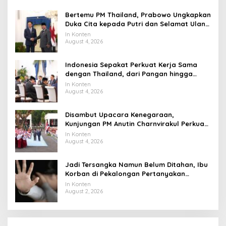
Bertemu PM Thailand, Prabowo Ungkapkan
Duka Cita kepada Putri dan Selamat Ulang
Tahun ke Raja Thailand
In Konten
August 4, 2026
Indonesia Sepakat Perkuat Kerja Sama
dengan Thailand, dari Pangan hingga
Ekonomi Digital
In Konten
August 4, 2026
Disambut Upacara Kenegaraan,
Kunjungan PM Anutin Charnvirakul Perkuat
Hubungan Indonesia-Thailand
In Konten
August 4, 2026
Jadi Tersangka Namun Belum Ditahan, Ibu
Korban di Pekalongan Pertanyakan
Keseriusan Polisi Tangani Kasus Rudapksa
In Konten
Sampai Anaknya Hamil
August 2, 2026