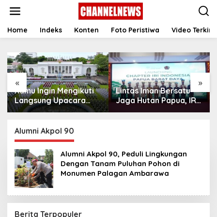
S
k
i
p
Home
Indeks
Konten
Foto Peristiwa
Video Terkini
t
o
c
o
n
«
»
t
Kamu Ingin Mengikuti
Lintas Iman Bersatu
e
n
Langsung Upacara
Jaga Hutan Papua, IRI
t
HUT Ke-81
Indonesia Resmikan
Kemerdekaan RI di
Chapter Papua Barat
Istana? Ini Link
Daya
Alumni Akpol 90
Pendaftaran Resminya
di Sini
Alumni Akpol 90, Peduli Lingkungan
Dengan Tanam Puluhan Pohon di
Monumen Palagan Ambarawa
Berita Terpopuler