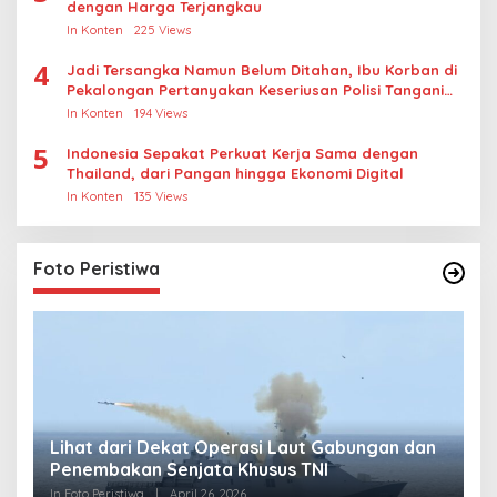
dengan Harga Terjangkau
In Konten
225 Views
4
Jadi Tersangka Namun Belum Ditahan, Ibu Korban di
Pekalongan Pertanyakan Keseriusan Polisi Tangani
Kasus Rudapksa Sampai Anaknya Hamil
In Konten
194 Views
5
Indonesia Sepakat Perkuat Kerja Sama dengan
Thailand, dari Pangan hingga Ekonomi Digital
In Konten
135 Views
Foto Peristiwa
Lihat dari Dekat Operasi Laut Gabungan dan
L
Penembakan Senjata Khusus TNI
M
R
In Foto Peristiwa
|
April 26, 2026
In 